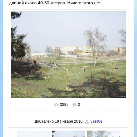
длиной около 40-50 метров. Ничего этого нет.
3285
2
В реальном размере
1024x768
/ 148.7Kb
Добавлено
19 Января 2010
vasil69