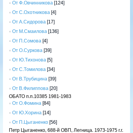
От Ф.Овчинникова
[124]
От С.Охотникова
[4]
От А.Сидорова
[17]
От М.Смаилова
[136]
От П.Сомова
[4]
От О.Суркова
[39]
От Ю.Тихонова
[5]
От С.Томилова
[34]
От В.Трубицина
[39]
От В.Филиппова
[20]
ОБАТО п.п.10385 1981-1983
От О.Фомина
[84]
От Ю.Хорина
[14]
От П.Цыганенко
[56]
Петр Цыганенко, 688-й ОВП, Легница. 1973-1975 г.г.