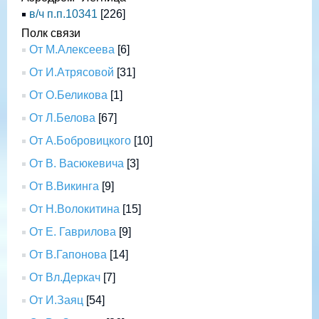
в/ч п.п.10341
[226]
Полк связи
От М.Алексеева
[6]
От И.Атрясовой
[31]
От О.Беликова
[1]
От Л.Белова
[67]
От А.Бобровицкого
[10]
От В. Васюкевича
[3]
От В.Викинга
[9]
От Н.Волокитина
[15]
От Е. Гаврилова
[9]
От В.Гапонова
[14]
От Вл.Деркач
[7]
От И.Заяц
[54]