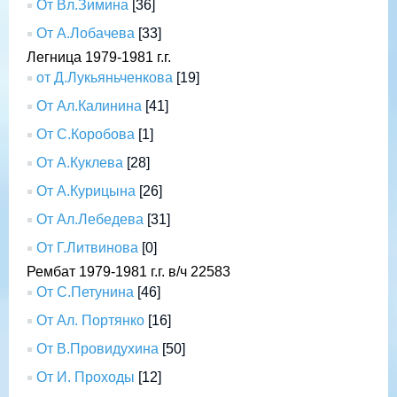
От Вл.Зимина
[36]
От А.Лобачева
[33]
Легница 1979-1981 г.г.
от Д.Лукьяньченкова
[19]
От Ал.Калинина
[41]
От С.Коробова
[1]
От А.Куклева
[28]
От А.Курицына
[26]
От Ал.Лебедева
[31]
От Г.Литвинова
[0]
Рембат 1979-1981 г.г. в/ч 22583
От С.Петунина
[46]
От Ал. Портянко
[16]
От В.Провидухина
[50]
От И. Проходы
[12]