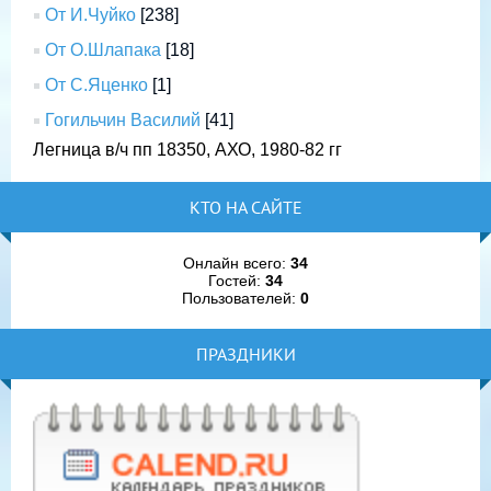
От И.Чуйко
[238]
От О.Шлапака
[18]
От С.Яценко
[1]
Гогильчин Василий
[41]
Легница в/ч пп 18350, АХО, 1980-82 гг
КТО НА САЙТЕ
Онлайн всего:
34
Гостей:
34
Пользователей:
0
ПРАЗДНИКИ