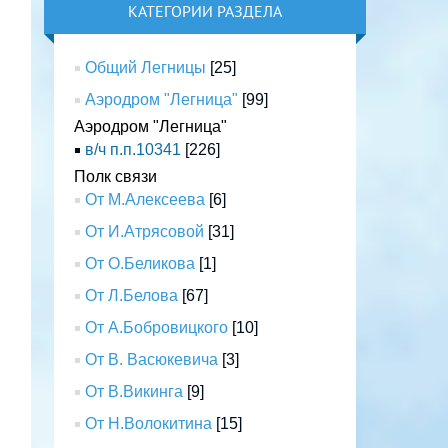
КАТЕГОРИИ РАЗДЕЛА
Общий Легницы
[25]
Аэродром "Легница"
[99]
Аэродром "Легница"
в/ч п.п.10341
[226]
Полк связи
От М.Алексеева
[6]
От И.Атрясовой
[31]
От О.Беликова
[1]
От Л.Белова
[67]
От А.Бобровицкого
[10]
От В. Васюкевича
[3]
От В.Викинга
[9]
От Н.Волокитина
[15]