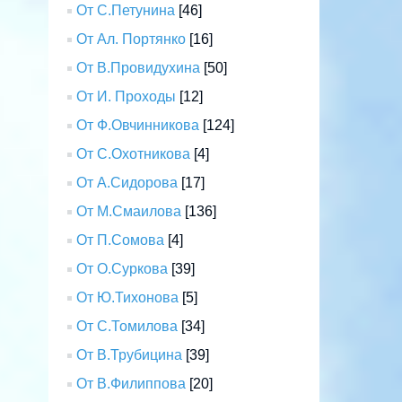
От С.Петунина
[46]
От Ал. Портянко
[16]
От В.Провидухина
[50]
От И. Проходы
[12]
От Ф.Овчинникова
[124]
От С.Охотникова
[4]
От А.Сидорова
[17]
От М.Смаилова
[136]
От П.Сомова
[4]
От О.Суркова
[39]
От Ю.Тихонова
[5]
От С.Томилова
[34]
От В.Трубицина
[39]
От В.Филиппова
[20]