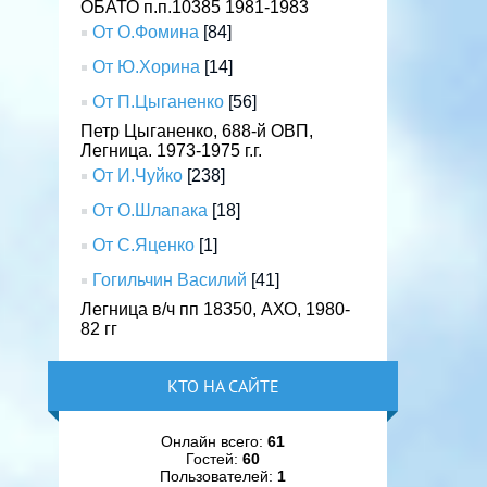
ОБАТО п.п.10385 1981-1983
От О.Фомина
[84]
От Ю.Хорина
[14]
От П.Цыганенко
[56]
Петр Цыганенко, 688-й ОВП,
Легница. 1973-1975 г.г.
От И.Чуйко
[238]
От О.Шлапака
[18]
От С.Яценко
[1]
Гогильчин Василий
[41]
Легница в/ч пп 18350, АХО, 1980-
82 гг
КТО НА САЙТЕ
Онлайн всего:
61
Гостей:
60
Пользователей:
1