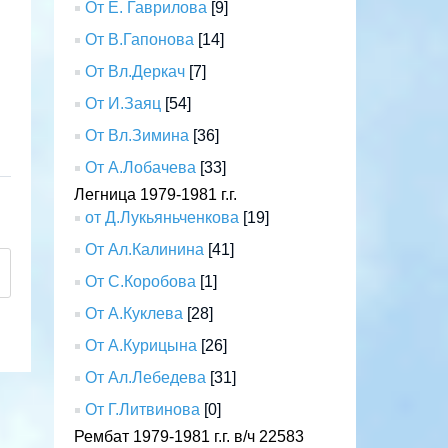
От Е. Гаврилова
[9]
От В.Гапонова
[14]
От Вл.Деркач
[7]
От И.Заяц
[54]
От Вл.Зимина
[36]
От А.Лобачева
[33]
Легница 1979-1981 г.г.
от Д.Лукьяньченкова
[19]
От Ал.Калинина
[41]
От С.Коробова
[1]
От А.Куклева
[28]
От А.Курицына
[26]
От Ал.Лебедева
[31]
От Г.Литвинова
[0]
Рембат 1979-1981 г.г. в/ч 22583