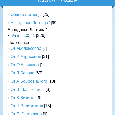
КАТЕГОРИИ РАЗДЕЛА
Общий Легницы
[25]
Аэродром "Легница"
[99]
Аэродром "Легница"
в/ч п.п.10341
[226]
Полк связи
От М.Алексеева
[6]
От И.Атрясовой
[31]
От О.Беликова
[1]
От Л.Белова
[67]
От А.Бобровицкого
[10]
От В. Васюкевича
[3]
От В.Викинга
[9]
От Н.Волокитина
[15]
От Е. Гаврилова
[9]