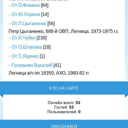
От О.Фомина
[84]
От Ю.Хорина
[14]
От П.Цыганенко
[56]
Петр Цыганенко, 688-й ОВП, Легница. 1973-1975 г.г.
От И.Чуйко
[238]
От О.Шлапака
[18]
От С.Яценко
[1]
Гогильчин Василий
[41]
Легница в/ч пп 18350, АХО, 1980-82 гг
КТО НА САЙТЕ
Онлайн всего:
53
Гостей:
53
Пользователей:
0
ПРАЗДНИКИ