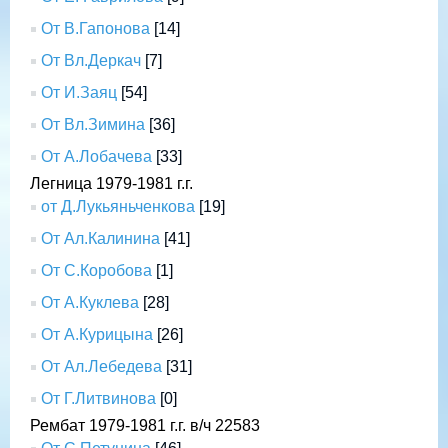
От В.Гапонова
[14]
От Вл.Деркач
[7]
От И.Заяц
[54]
От Вл.Зимина
[36]
От А.Лобачева
[33]
Легница 1979-1981 г.г.
от Д.Лукьяньченкова
[19]
От Ал.Калинина
[41]
От С.Коробова
[1]
От А.Куклева
[28]
От А.Курицына
[26]
От Ал.Лебедева
[31]
От Г.Литвинова
[0]
Рембат 1979-1981 г.г. в/ч 22583