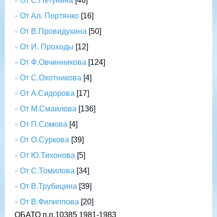
От С.Петунина
[46]
От Ал. Портянко
[16]
От В.Провидухина
[50]
От И. Проходы
[12]
От Ф.Овчинникова
[124]
От С.Охотникова
[4]
От А.Сидорова
[17]
От М.Смаилова
[136]
От П.Сомова
[4]
От О.Суркова
[39]
От Ю.Тихонова
[5]
От С.Томилова
[34]
От В.Трубицина
[39]
От В.Филиппова
[20]
ОБАТО п.п.10385 1981-1983