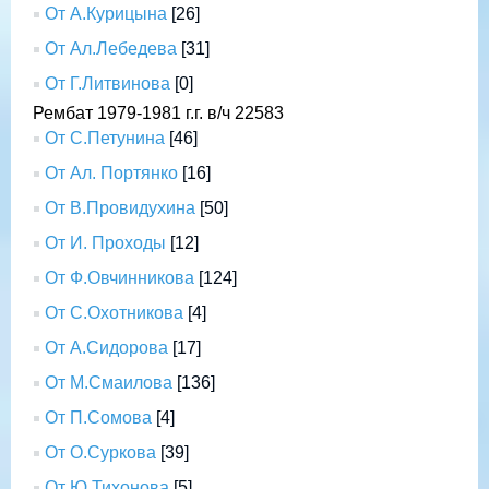
От А.Курицына
[26]
От Ал.Лебедева
[31]
От Г.Литвинова
[0]
Рембат 1979-1981 г.г. в/ч 22583
От С.Петунина
[46]
От Ал. Портянко
[16]
От В.Провидухина
[50]
От И. Проходы
[12]
От Ф.Овчинникова
[124]
От С.Охотникова
[4]
От А.Сидорова
[17]
От М.Смаилова
[136]
От П.Сомова
[4]
От О.Суркова
[39]
От Ю.Тихонова
[5]