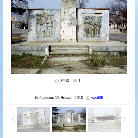
3553
1
В реальном размере
1025x769
/ 204.3Kb
Добавлено
19 Января 2010
vasil69