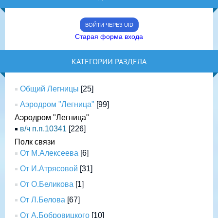
ВОЙТИ ЧЕРЕЗ UID
Старая форма входа
КАТЕГОРИИ РАЗДЕЛА
Общий Легницы
[25]
Аэродром "Легница"
[99]
Аэродром "Легница"
в/ч п.п.10341
[226]
Полк связи
От М.Алексеева
[6]
От И.Атрясовой
[31]
От О.Беликова
[1]
От Л.Белова
[67]
От А.Бобровицкого
[10]