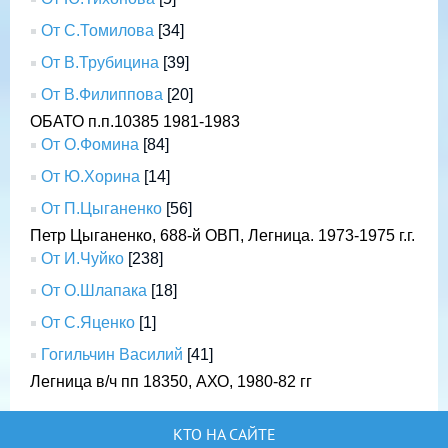
От С.Томилова
[34]
От В.Трубицина
[39]
От В.Филиппова
[20]
ОБАТО п.п.10385 1981-1983
От О.Фомина
[84]
От Ю.Хорина
[14]
От П.Цыганенко
[56]
Петр Цыганенко, 688-й ОВП, Легница. 1973-1975 г.г.
От И.Чуйко
[238]
От О.Шлапака
[18]
От С.Яценко
[1]
Гогильчин Василий
[41]
Легница в/ч пп 18350, АХО, 1980-82 гг
КТО НА САЙТЕ