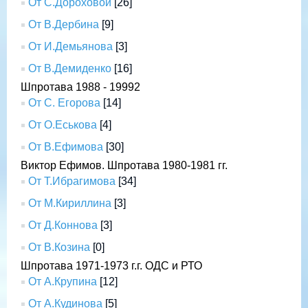
От С.Дороховой
[26]
От В.Дербина
[9]
От И.Демьянова
[3]
От В.Демиденко
[16]
Шпротава 1988 - 19992
От С. Егорова
[14]
От О.Еськова
[4]
От В.Ефимова
[30]
Виктор Ефимов. Шпротава 1980-1981 гг.
От Т.Ибрагимова
[34]
От М.Кириллина
[3]
От Д.Коннова
[3]
От В.Козина
[0]
Шпротава 1971-1973 г.г. ОДС и РТО
От А.Крупина
[12]
От А.Кудинова
[5]