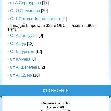
от А.Серокурова
[17]
От О.Степанова
[20]
От Г.Сокола-Черниловского
[9]
Геннадий Шпротава 339-й ОБС ,,Плазма,, 1969-
1971г.г.
От А.Танцууры
[0]
От А.Тур
[12]
От В.Туренко
[12]
От К.Чуева
[0]
От А. Шепелева
[2]
От А.Юдина
[10]
КТО НА САЙТЕ
Онлайн всего:
48
Гостей:
48