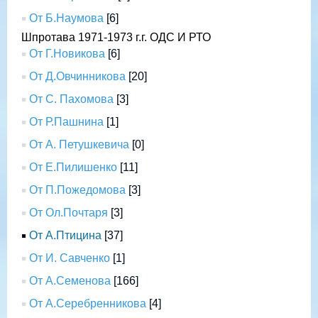
От Б.Наумова
[6]
Шпротава 1971-1973 г.г. ОДС И РТО
От Г.Новикова
[6]
От Д.Овчинникова
[20]
От С. Пахомова
[3]
От Р.Пашнина
[1]
От А. Петушкевича
[0]
От Е.Пилишенко
[11]
От П.Пожедомова
[3]
От Ол.Почтаря
[3]
От А.Птицина
[37]
От И. Савченко
[1]
От А.Семенова
[166]
От А.Серебренникова
[4]