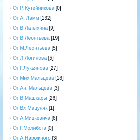
От Р. Кутейникова
[0]
От А. Ламм
[132]
От В.Латыхина
[9]
От В.Леонтьева
[19]
От М.Леонтьева
[5]
От Л.Логинова
[5]
От Г.Лукьянова
[27]
От Мих.Мальцева
[18]
От Ан. Мальцева
[3]
От В.Машкары
[26]
От Вл.Мацуняк
[1]
От А.Мицкевича
[8]
От Г.Молибога
[0]
От А.Нарожного
[3]