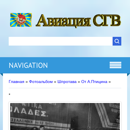
NAVIGATION
Главная
»
Фотоальбом
»
Шпротава
»
От А.Птицина
»
*