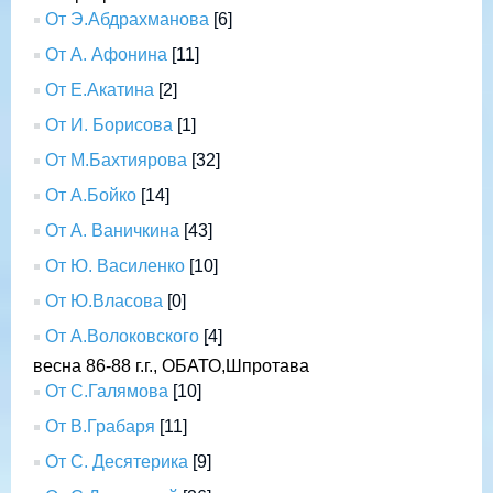
От Э.Абдрахманова
[6]
От А. Афонина
[11]
От Е.Акатина
[2]
От И. Борисова
[1]
От М.Бахтиярова
[32]
От А.Бойко
[14]
От А. Ваничкина
[43]
От Ю. Василенко
[10]
От Ю.Власова
[0]
От А.Волоковского
[4]
весна 86-88 г.г., ОБАТО,Шпротава
От С.Галямова
[10]
От В.Грабаря
[11]
От С. Десятерика
[9]