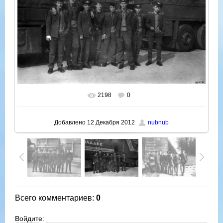
2198
0
В реальном размере
1000x696
/ 85.9Kb
Добавлено
12 Декабря 2012
nubnub
Всего комментариев
:
0
Войдите: