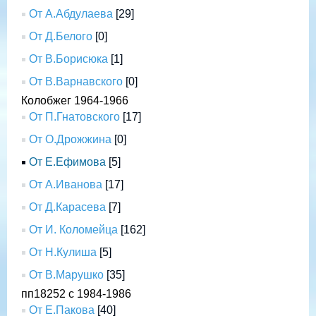
От А.Абдулаева
[29]
От Д.Белого
[0]
От В.Борисюка
[1]
От В.Варнавского
[0]
Колобжег 1964-1966
От П.Гнатовского
[17]
От О.Дрожжина
[0]
От Е.Ефимова
[5]
От А.Иванова
[17]
От Д.Карасева
[7]
От И. Коломейца
[162]
От Н.Кулиша
[5]
От В.Марушко
[35]
пп18252 с 1984-1986
От Е.Пакова
[40]