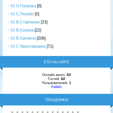
От О.Петрова
[0]
От С.Погибо
[0]
От В.Старченко
[23]
От В.Хазова
[22]
От В.Хихлича
[206]
От С.Ярославцева
[71]
КТО НА САЙТЕ
Онлайн всего:
63
Гостей:
62
Пользователей:
1
Paltikh
ПРАЗДНИКИ