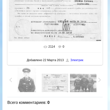
2114
0
В реальном размере
1000x692
/ 318.2Kb
Добавлено
22 Марта 2013
Электрик
Всего комментариев
:
0