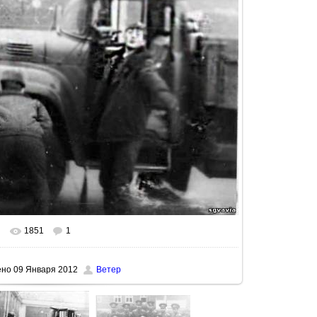
1851
1
льном размере
730x568
/ 161.8Kb
ено
09 Января 2012
Ветер