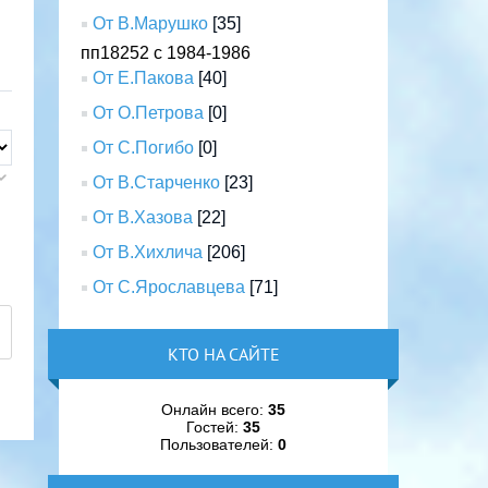
От В.Марушко
[35]
пп18252 с 1984-1986
От Е.Пакова
[40]
От О.Петрова
[0]
От С.Погибо
[0]
От В.Старченко
[23]
От В.Хазова
[22]
От В.Хихлича
[206]
От С.Ярославцева
[71]
КТО НА САЙТЕ
Онлайн всего:
35
Гостей:
35
Пользователей:
0