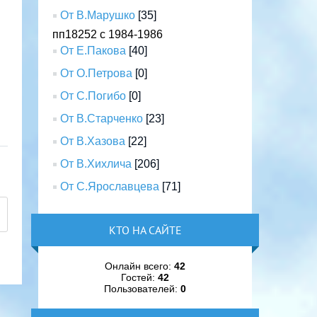
От В.Марушко
[35]
пп18252 с 1984-1986
От Е.Пакова
[40]
От О.Петрова
[0]
От С.Погибо
[0]
От В.Старченко
[23]
От В.Хазова
[22]
От В.Хихлича
[206]
От С.Ярославцева
[71]
КТО НА САЙТЕ
Онлайн всего:
42
Гостей:
42
Пользователей:
0