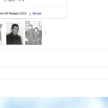
1471
0
альном размере
562x730
/ 36.6Kb
ено
09 Января 2012
Ветер