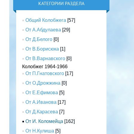
КАТЕГОРИИ РАЗДЕЛА
Общий Колобжега
[57]
От А.Абдулаева
[29]
От Д.Белого
[0]
От В.Борисюка
[1]
От В.Варнавского
[0]
Колобжег 1964-1966
От П.Гнатовского
[17]
От О.Дрожжина
[0]
От Е.Ефимова
[5]
От А.Иванова
[17]
От Д.Карасева
[7]
От И. Коломейца
[162]
От Н.Кулиша
[5]