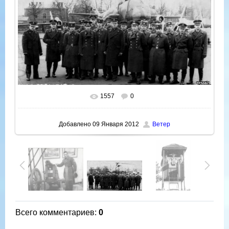
1557
0
В реальном размере
725x402
/ 37.2Kb
Добавлено
09 Января 2012
Ветер
Всего комментариев
:
0