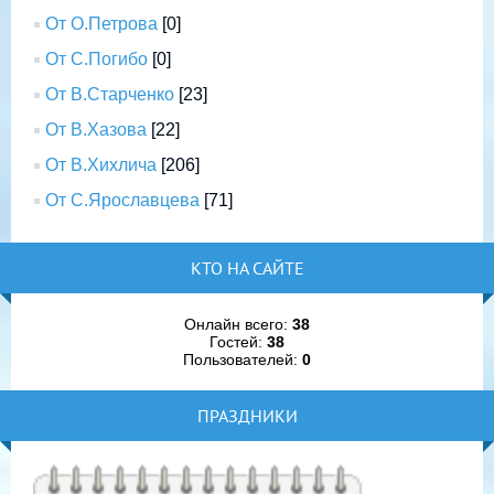
От О.Петрова
[0]
От С.Погибо
[0]
От В.Старченко
[23]
От В.Хазова
[22]
От В.Хихлича
[206]
От С.Ярославцева
[71]
КТО НА САЙТЕ
Онлайн всего:
38
Гостей:
38
Пользователей:
0
ПРАЗДНИКИ