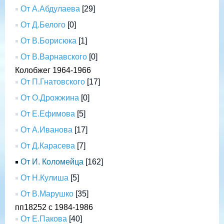
От А.Абдулаева
[29]
От Д.Белого
[0]
От В.Борисюка
[1]
От В.Варнавского
[0]
Колобжег 1964-1966
От П.Гнатовского
[17]
От О.Дрожжина
[0]
От Е.Ефимова
[5]
От А.Иванова
[17]
От Д.Карасева
[7]
От И. Коломейца
[162]
От Н.Кулиша
[5]
От В.Марушко
[35]
пп18252 с 1984-1986
От Е.Пакова
[40]