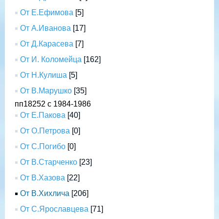
От Е.Ефимова
[5]
От А.Иванова
[17]
От Д.Карасева
[7]
От И. Коломейца
[162]
От Н.Кулиша
[5]
От В.Марушко
[35]
пп18252 с 1984-1986
От Е.Пакова
[40]
От О.Петрова
[0]
От С.Погибо
[0]
От В.Старченко
[23]
От В.Хазова
[22]
От В.Хихлича
[206]
От С.Ярославцева
[71]