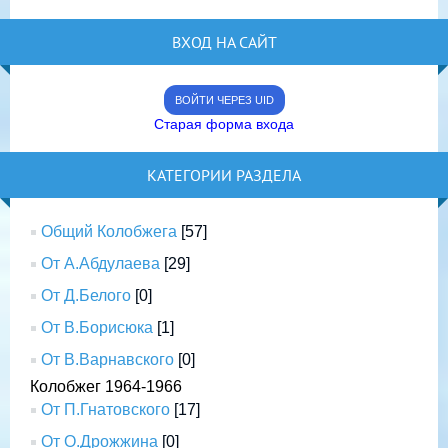
ВХОД НА САЙТ
ВОЙТИ ЧЕРЕЗ UID
Старая форма входа
КАТЕГОРИИ РАЗДЕЛА
Общий Колобжега
[57]
От А.Абдулаева
[29]
От Д.Белого
[0]
От В.Борисюка
[1]
От В.Варнавского
[0]
Колобжег 1964-1966
От П.Гнатовского
[17]
От О.Дрожжина
[0]