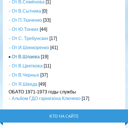
От В.Семёнова
[1]
От В.Сытника
[0]
От П.Ткаченко
[33]
От Ю.Тонких
[44]
От С. Требунских
[17]
От И.Шинкоренко
[41]
От В.Шлаева
[19]
От В.Цветкова
[11]
От В.Черных
[37]
От Я.Шведа
[49]
ОБАТО 1971-1973 годы службы
Альбом ГДО гарнизона Ключево
[17]
КТО НА САЙТЕ