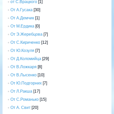
от С.Врацкого
[1]
От А.Гусака
[30]
От А.Демчик
[1]
От М.Ердика
[0]
От Э.Жеребцова
[7]
От С.Кириченко
[12]
От Ю.Козуля
[7]
От Д.Коломийца
[29]
От В.Ложкаря
[8]
От В.Лысенко
[10]
От Ю.Подгорних
[7]
От Л.Ракша
[17]
От С.Романько
[15]
От А. Свит
[20]