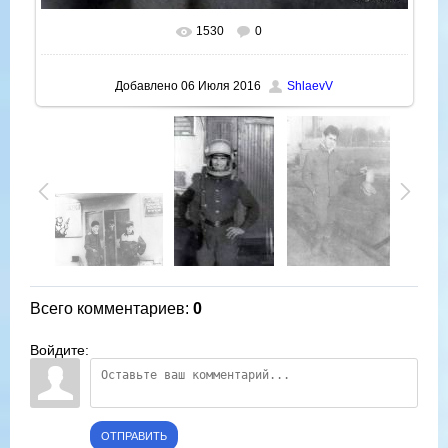
1530
0
В реальном размере
535x800
/ 102.7Kb
Добавлено
06 Июля 2016
ShlaevV
Всего комментариев
:
0
Войдите:
ОТПРАВИТЬ