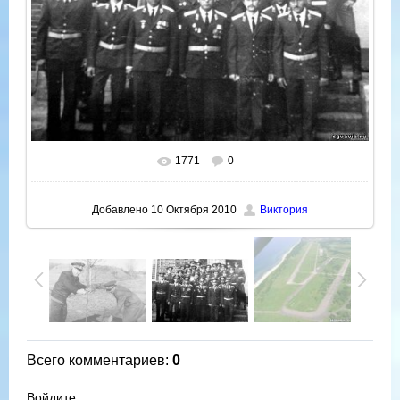
1771
0
В реальном размере
700x466
/ 53.4Kb
Добавлено
10 Октября 2010
Виктория
Всего комментариев
:
0
Войдите: