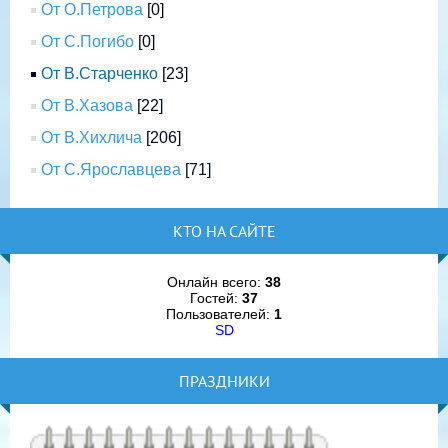
От О.Петрова
[0]
От С.Погибо
[0]
От В.Старченко
[23]
От В.Хазова
[22]
От В.Хихлича
[206]
От С.Ярославцева
[71]
КТО НА САЙТЕ
Онлайн всего:
38
Гостей:
37
Пользователей:
1
SD
ПРАЗДНИКИ