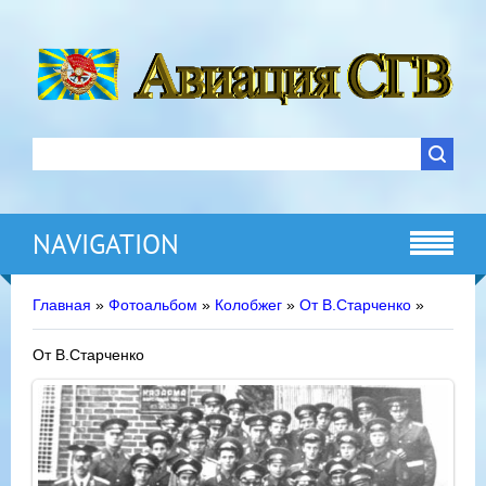
NAVIGATION
Главная
»
Фотоальбом
»
Колобжег
»
От В.Старченко
»
От В.Старченко