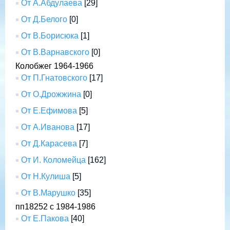
От А.Абдулаева
[29]
От Д.Белого
[0]
От В.Борисюка
[1]
От В.Варнавского
[0]
Колобжег 1964-1966
От П.Гнатовского
[17]
От О.Дрожжина
[0]
От Е.Ефимова
[5]
От А.Иванова
[17]
От Д.Карасева
[7]
От И. Коломейца
[162]
От Н.Кулиша
[5]
От В.Марушко
[35]
пп18252 с 1984-1986
От Е.Пакова
[40]