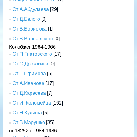
От А.Абдулаева
[29]
От Д.Белого
[0]
От В.Борисюка
[1]
От В.Варнавского
[0]
Колобжег 1964-1966
От П.Гнатовского
[17]
От О.Дрожжина
[0]
От Е.Ефимова
[5]
От А.Иванова
[17]
От Д.Карасева
[7]
От И. Коломейца
[162]
От Н.Кулиша
[5]
От В.Марушко
[35]
пп18252 с 1984-1986