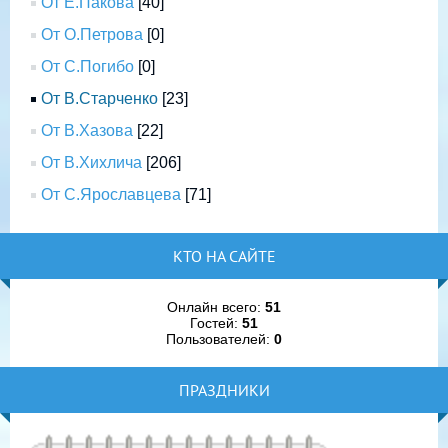
От Е.Пакова
[40]
От О.Петрова
[0]
От С.Погибо
[0]
От В.Старченко
[23]
От В.Хазова
[22]
От В.Хихлича
[206]
От С.Ярославцева
[71]
КТО НА САЙТЕ
Онлайн всего:
51
Гостей:
51
Пользователей:
0
ПРАЗДНИКИ