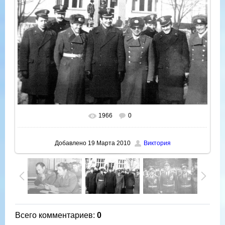
1966
0
В реальном размере
1500x1000
/ 531.7Kb
Добавлено
19 Марта 2010
Виктория
Всего комментариев
:
0