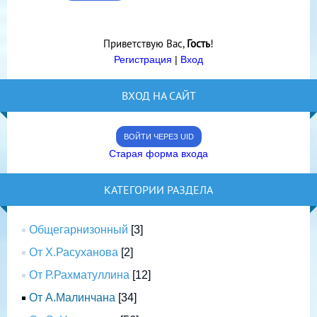
Приветствую Вас
,
Гость
!
Регистрация
|
Вход
ВХОД НА САЙТ
ВОЙТИ ЧЕРЕЗ UID
Старая форма входа
КАТЕГОРИИ РАЗДЕЛА
Общегарнизонный
[3]
От Х.Расуханова
[2]
От Р.Рахматуллина
[12]
От А.Малинчана
[34]