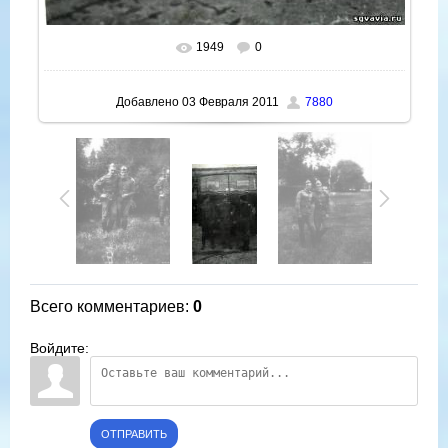
1949
0
В реальном размере
526x800
/ 43.7Kb
Добавлено
03 Февраля 2011
7880
Всего комментариев
:
0
Войдите:
ОТПРАВИТЬ