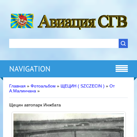
NAVIGATION
Главная
»
Фотоальбом
»
ЩЕЦИН ( SZCZECIN )
»
От
А.Малинчана
»
Щецин автопарк Инжбата