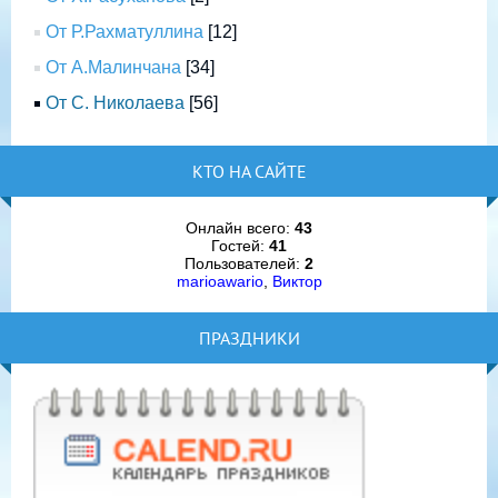
От Р.Рахматуллина
[12]
От А.Малинчана
[34]
От С. Николаева
[56]
КТО НА САЙТЕ
Онлайн всего:
43
Гостей:
41
Пользователей:
2
marioawario
,
Виктор
ПРАЗДНИКИ