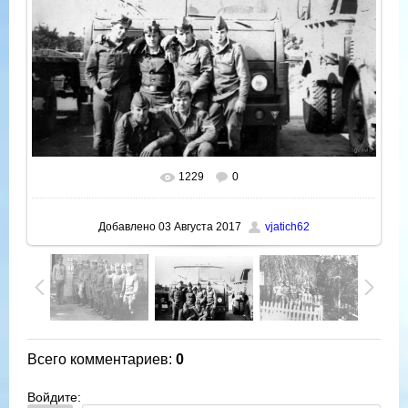
1229
0
В реальном размере
1000x660
/ 95.3Kb
Добавлено
03 Августа 2017
vjatich62
Всего комментариев
:
0
Войдите: