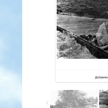
В реа
Добавле