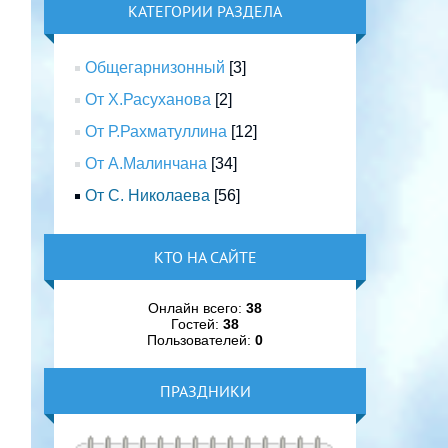
КАТЕГОРИИ РАЗДЕЛА
Общегарнизонный
[3]
От Х.Расуханова
[2]
От Р.Рахматуллина
[12]
От А.Малинчана
[34]
От С. Николаева
[56]
КТО НА САЙТЕ
Онлайн всего:
38
Гостей:
38
Пользователей:
0
ПРАЗДНИКИ