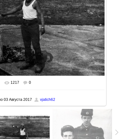
1217
0
льном размере
1000x667
/ 124.4Kb
но
03 Августа 2017
vjatich62