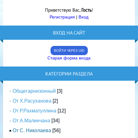
Приветствую Вас
,
Гость
!
Регистрация
|
Вход
ВХОД НА САЙТ
ВОЙТИ ЧЕРЕЗ UID
Старая форма входа
КАТЕГОРИИ РАЗДЕЛА
Общегарнизонный
[3]
От Х.Расуханова
[2]
От Р.Рахматуллина
[12]
От А.Малинчана
[34]
От С. Николаева
[56]