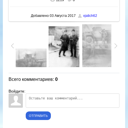
1219
0
В реальном размере
676x900
/ 65.8Kb
Добавлено
03 Августа 2017
vjatich62
Всего комментариев
:
0
Войдите:
ОТПРАВИТЬ