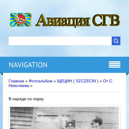
NAVIGATION
Главная
»
Фотоальбом
»
ЩЕЦИН ( SZCZECIN )
»
От С.
Николаева
»
В наряде по парку