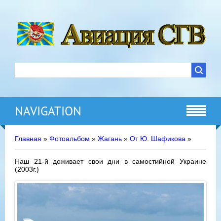
NAVIGATION
Главная
»
Фотоальбом
»
Жагань
»
От Ю. Шафикова
»
Наш 21-й доживает свои дни в самостийной Украине
(2003г.)