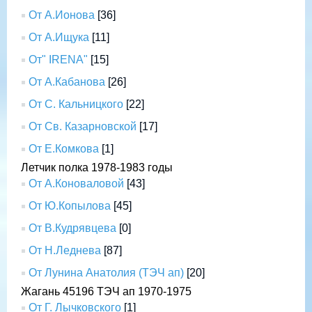
От А.Ионова
[36]
От А.Ищука
[11]
От" IRENA"
[15]
От А.Кабанова
[26]
От С. Кальницкого
[22]
От Св. Казарновской
[17]
От Е.Комкова
[1]
Летчик полка 1978-1983 годы
От А.Коноваловой
[43]
От Ю.Копылова
[45]
От В.Кудрявцева
[0]
От Н.Леднева
[87]
От Лунина Анатолия (ТЭЧ ап)
[20]
Жагань 45196 ТЭЧ ап 1970-1975
От Г. Лычковского
[1]