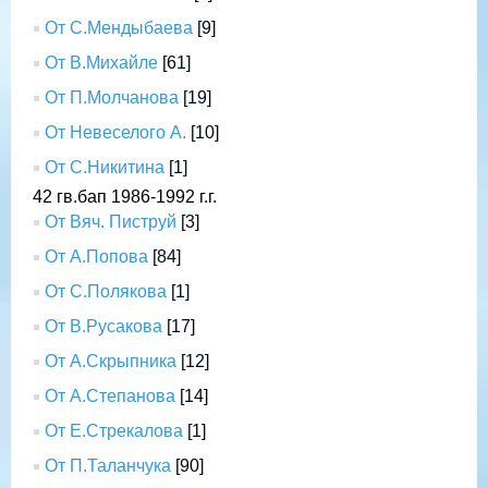
От С.Мендыбаева
[9]
От В.Михайле
[61]
От П.Молчанова
[19]
От Невеселого А.
[10]
От С.Никитина
[1]
42 гв.бап 1986-1992 г.г.
От Вяч. Пиструй
[3]
От А.Попова
[84]
От С.Полякова
[1]
От В.Русакова
[17]
От А.Скрыпника
[12]
От А.Степанова
[14]
От Е.Стрекалова
[1]
От П.Таланчука
[90]