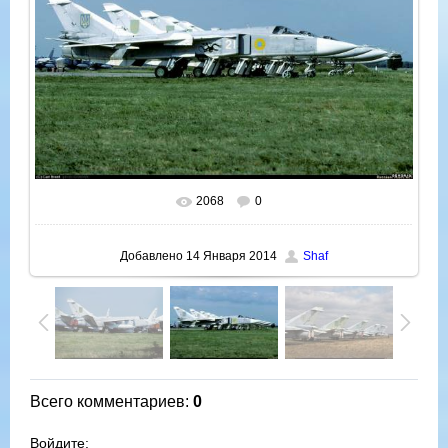
2068
0
В реальном размере
1000x677
/ 122.5Kb
Добавлено
14 Января 2014
Shaf
Всего комментариев
:
0
Войдите: