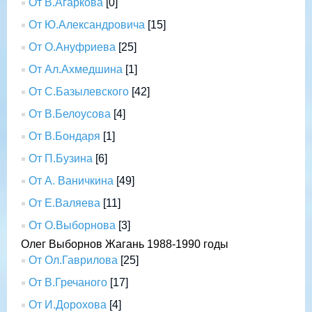
От В.Агаркова
[0]
От Ю.Александровича
[15]
От О.Ануфриева
[25]
От Ал.Ахмедшина
[1]
От С.Базылевского
[42]
От В.Белоусова
[4]
От В.Бондаря
[1]
От П.Бузина
[6]
От А. Ваничкина
[49]
От Е.Валяева
[11]
От О.Выборнова
[3]
Олег Выборнов Жагань 1988-1990 годы
От Ол.Гаврилова
[25]
От В.Гречаного
[17]
От И.Дорохова
[4]