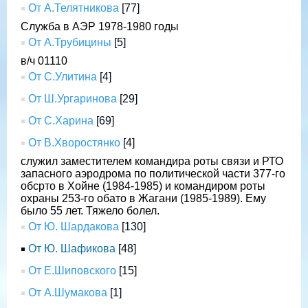
От А.Телятникова
[77]
Служба в АЭР 1978-1980 годы
От А.Трубицины
[5]
в/ч 01110
От С.Улитина
[4]
От Ш.Ургаринова
[29]
От С.Харина
[69]
От В.Хворостянко
[4]
служил заместителем командира роты связи и РТО
запасного аэродрома по политической части 377-го
обсрто в Хойне (1984-1985) и командиром роты
охраны 253-го обато в Жагани (1985-1989). Ему
было 55 лет. Тяжело болел.
От Ю. Шардакова
[130]
От Ю. Шафикова
[48]
От Е.Шиповского
[15]
От А.Шумакова
[1]