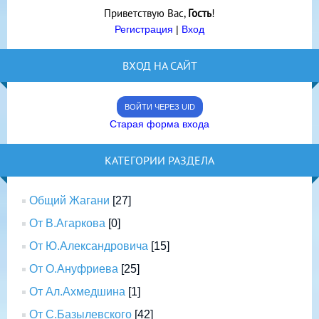
Приветствую Вас
,
Гость
!
Регистрация
|
Вход
ВХОД НА САЙТ
ВОЙТИ ЧЕРЕЗ UID
Старая форма входа
КАТЕГОРИИ РАЗДЕЛА
Общий Жагани
[27]
От В.Агаркова
[0]
От Ю.Александровича
[15]
От О.Ануфриева
[25]
От Ал.Ахмедшина
[1]
От С.Базылевского
[42]