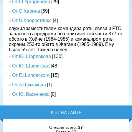
От Ш.Ургаринова
[29]
От С.Харина
[69]
От В.Хворостянко
[4]
служил заместителем командира роты связи и РТО
запасного аэродрома по политической части 377-го
обсрто в Хойне (1984-1985) и командиром роты
охраны 253-го обато в Жагани (1985-1989). Ему
было 55 лет. Тяжело болел.
От Ю. Шардакова
[130]
От Ю. Шафикова
[48]
От Е.Шиповского
[15]
От А.Шумакова
[1]
От Ю. Василенко
[0]
КТО НА САЙТЕ
Онлайн всего:
37