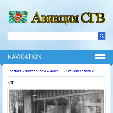
NAVIGATION
Главная
»
Фотоальбом
»
Жагань
»
От Невеселого А.
»
КПП