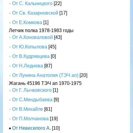
От С. Кальницкого
[22]
От Св. Казарновской
[17]
От Е.Комкова
[1]
Летчик полка 1978-1983 годы
От А.Коноваловой
[43]
От Ю.Копылова
[45]
От В.Кудрявцева
[0]
От Н.Леднева
[87]
От Лунина Анатолия (ТЭЧ ап)
[20]
Жагань 45196 ТЭЧ ап 1970-1975
От Г. Лычковского
[1]
От С.Мендыбаева
[9]
От В.Михайле
[61]
От П.Молчанова
[19]
От Невеселого А.
[10]