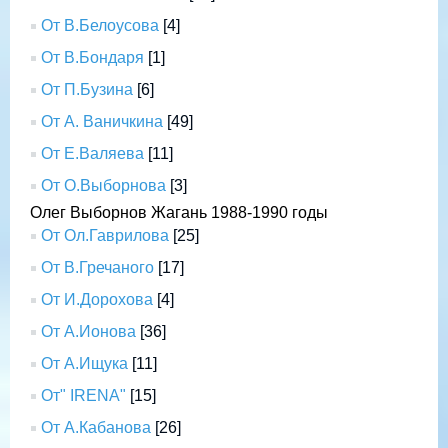
От В.Белоусова
[4]
От В.Бондаря
[1]
От П.Бузина
[6]
От А. Ваничкина
[49]
От Е.Валяева
[11]
От О.Выборнова
[3]
Олег Выборнов Жагань 1988-1990 годы
От Ол.Гаврилова
[25]
От В.Гречаного
[17]
От И.Дорохова
[4]
От А.Ионова
[36]
От А.Ищука
[11]
От" IRENA"
[15]
От А.Кабанова
[26]