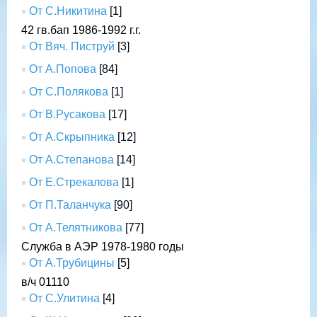
От С.Никитина
[1]
42 гв.бап 1986-1992 г.г.
От Вяч. Пиструй
[3]
От А.Попова
[84]
От С.Полякова
[1]
От В.Русакова
[17]
От А.Скрыпника
[12]
От А.Степанова
[14]
От Е.Стрекалова
[1]
От П.Таланчука
[90]
От А.Телятникова
[77]
Служба в АЭР 1978-1980 годы
От А.Трубицины
[5]
в/ч 01110
От С.Улитина
[4]