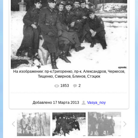
На изображении:
пр-к.Григоренко
,
пр-к. Александров
,
Черкесов
,
Тищенко
,
Смирнов
,
Блинов
,
Стэцюк
1853
2
В реальном размере
730x517
/ 173.0Kb
Добавлено
17 Марта 2013
Vasya_noy