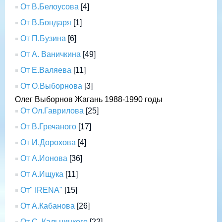
От В.Белоусова
[4]
От В.Бондаря
[1]
От П.Бузина
[6]
От А. Ваничкина
[49]
От Е.Валяева
[11]
От О.Выборнова
[3]
Олег Выборнов Жагань 1988-1990 годы
От Ол.Гаврилова
[25]
От В.Гречаного
[17]
От И.Дорохова
[4]
От А.Ионова
[36]
От А.Ищука
[11]
От" IRENA"
[15]
От А.Кабанова
[26]
От С. Кальницкого
[22]