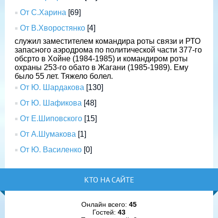
От С.Харина
[69]
От В.Хворостянко
[4]
служил заместителем командира роты связи и РТО
запасного аэродрома по политической части 377-го
обсрто в Хойне (1984-1985) и командиром роты
охраны 253-го обато в Жагани (1985-1989). Ему
было 55 лет. Тяжело болел.
От Ю. Шардакова
[130]
От Ю. Шафикова
[48]
От Е.Шиповского
[15]
От А.Шумакова
[1]
От Ю. Василенко
[0]
КТО НА САЙТЕ
Онлайн всего:
45
Гостей:
43