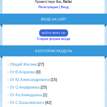
Приветствую Вас
,
Гость
!
Регистрация
|
Вход
ВХОД НА САЙТ
ВОЙТИ ЧЕРЕЗ UID
Старая форма входа
КАТЕГОРИИ РАЗДЕЛА
Общий Жагани
[27]
От В.Агаркова
[0]
От Ю.Александровича
[15]
От О.Ануфриева
[25]
От Ал.Ахмедшина
[1]
От С.Базылевского
[42]