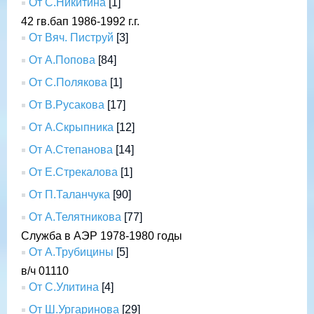
От С.Никитина
[1]
42 гв.бап 1986-1992 г.г.
От Вяч. Пиструй
[3]
От А.Попова
[84]
От С.Полякова
[1]
От В.Русакова
[17]
От А.Скрыпника
[12]
От А.Степанова
[14]
От Е.Стрекалова
[1]
От П.Таланчука
[90]
От А.Телятникова
[77]
Служба в АЭР 1978-1980 годы
От А.Трубицины
[5]
в/ч 01110
От С.Улитина
[4]
От Ш.Ургаринова
[29]