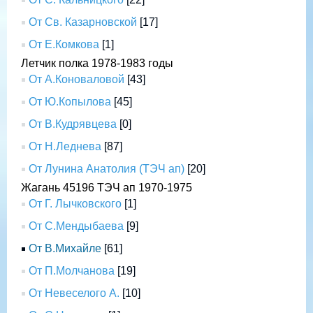
От Св. Казарновской
[17]
От Е.Комкова
[1]
Летчик полка 1978-1983 годы
От А.Коноваловой
[43]
От Ю.Копылова
[45]
От В.Кудрявцева
[0]
От Н.Леднева
[87]
От Лунина Анатолия (ТЭЧ ап)
[20]
Жагань 45196 ТЭЧ ап 1970-1975
От Г. Лычковского
[1]
От С.Мендыбаева
[9]
От В.Михайле
[61]
От П.Молчанова
[19]
От Невеселого А.
[10]