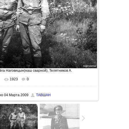
ёга Наговицын(наш сварной)
,
Телятников А.
1923
0
льном размере
640x455
/ 105.4Kb
но
04 Марта 2009
ТАВШАН