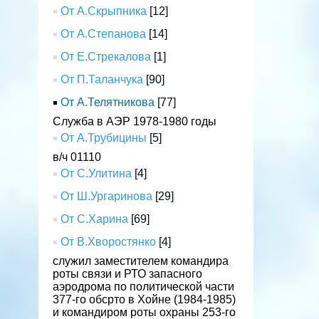
От А.Скрыпника
[12]
От А.Степанова
[14]
От Е.Стрекалова
[1]
От П.Таланчука
[90]
От А.Телятникова
[77]
Служба в АЭР 1978-1980 годы
От А.Трубицины
[5]
в/ч 01110
От С.Улитина
[4]
От Ш.Ургаринова
[29]
От С.Харина
[69]
От В.Хворостянко
[4]
служил заместителем командира
роты связи и РТО запасного
аэродрома по политической части
377-го обсрто в Хойне (1984-1985)
и командиром роты охраны 253-го