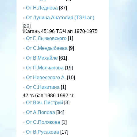
От Н.Леднева
[87]
От Лунина Анатолия (ТЭЧ ап)
[20]
Жагань 45196 ТЭЧ ап 1970-1975
От Г. Лычковского
[1]
От С.Мендыбаева
[9]
От В.Михайле
[61]
От П.Молчанова
[19]
От Невеселого А.
[10]
От С.Никитина
[1]
42 гв.бап 1986-1992 г.г.
От Вяч. Пиструй
[3]
От А.Попова
[84]
От С.Полякова
[1]
От В.Русакова
[17]