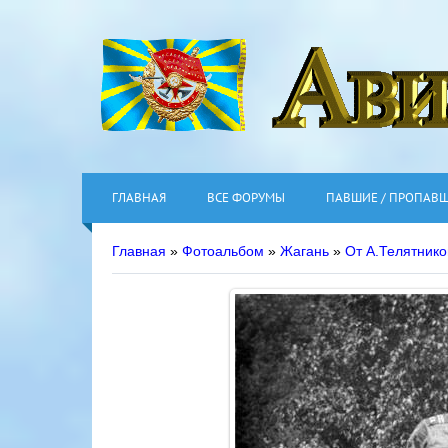
ГЛАВНАЯ
ВСЕ ФОРУМЫ
ПАВШИЕ / ПРОПАВ
Главная
»
Фотоальбом
»
Жагань
»
От А.Телятнико