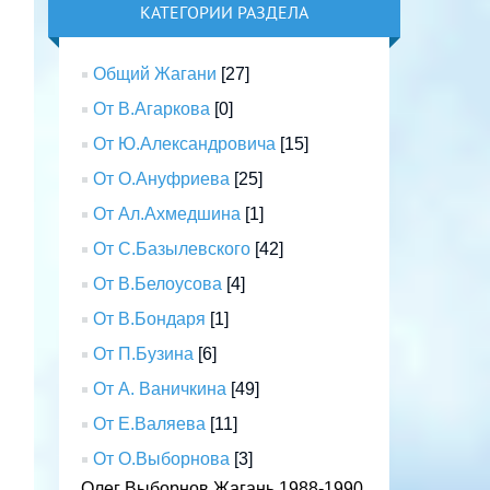
КАТЕГОРИИ РАЗДЕЛА
Общий Жагани
[27]
От В.Агаркова
[0]
От Ю.Александровича
[15]
От О.Ануфриева
[25]
От Ал.Ахмедшина
[1]
От С.Базылевского
[42]
От В.Белоусова
[4]
От В.Бондаря
[1]
От П.Бузина
[6]
От А. Ваничкина
[49]
От Е.Валяева
[11]
От О.Выборнова
[3]
Олег Выборнов Жагань 1988-1990