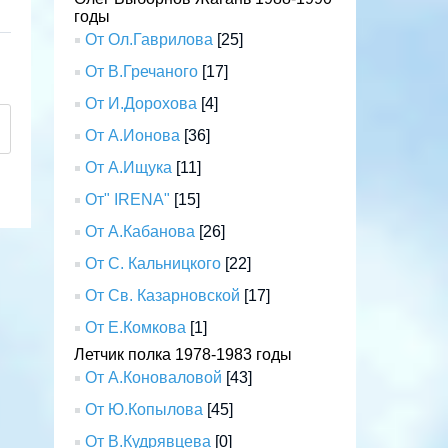
годы
От Ол.Гаврилова
[25]
От В.Гречаного
[17]
От И.Дорохова
[4]
От А.Ионова
[36]
От А.Ищука
[11]
От" IRENA"
[15]
От А.Кабанова
[26]
От С. Кальницкого
[22]
От Св. Казарновской
[17]
От Е.Комкова
[1]
Летчик полка 1978-1983 годы
От А.Коноваловой
[43]
От Ю.Копылова
[45]
От В.Кудрявцева
[0]