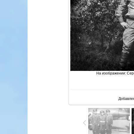
На изображении:
Сер
В реа
Добавле