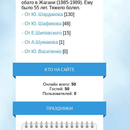
обато в Жагани (1985-1989). Ему
было 55 лет. Тяжело болел.
От Ю. Шардакова
[130]
От Ю. Шафикова
[48]
От Е.Шиповского
[15]
От А.Шумакова
[1]
От Ю. Василенко
[0]
КТО НА САЙТЕ
Онлайн всего:
50
Гостей:
50
Пользователей:
0
ПРАЗДНИКИ