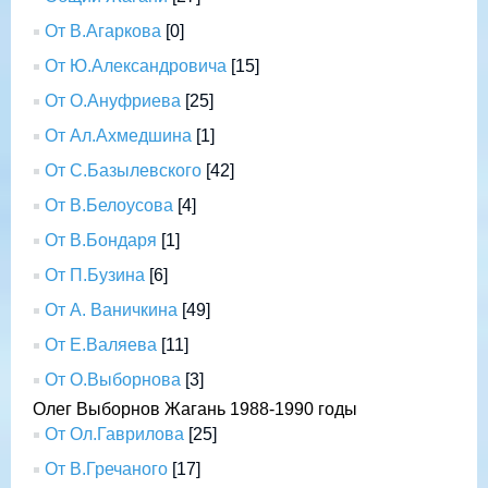
От В.Агаркова
[0]
От Ю.Александровича
[15]
От О.Ануфриева
[25]
От Ал.Ахмедшина
[1]
От С.Базылевского
[42]
От В.Белоусова
[4]
От В.Бондаря
[1]
От П.Бузина
[6]
От А. Ваничкина
[49]
От Е.Валяева
[11]
От О.Выборнова
[3]
Олег Выборнов Жагань 1988-1990 годы
От Ол.Гаврилова
[25]
От В.Гречаного
[17]