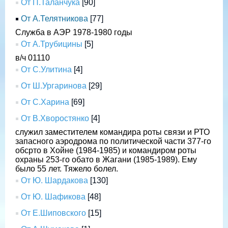
От П.Таланчука
[90]
От А.Телятникова
[77]
Служба в АЭР 1978-1980 годы
От А.Трубицины
[5]
в/ч 01110
От С.Улитина
[4]
От Ш.Ургаринова
[29]
От С.Харина
[69]
От В.Хворостянко
[4]
служил заместителем командира роты связи и РТО
запасного аэродрома по политической части 377-го
обсрто в Хойне (1984-1985) и командиром роты
охраны 253-го обато в Жагани (1985-1989). Ему
было 55 лет. Тяжело болел.
От Ю. Шардакова
[130]
От Ю. Шафикова
[48]
От Е.Шиповского
[15]