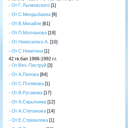
От Г. Лычковского
[1]
От С.Мендыбаева
[9]
От В.Михайле
[61]
От П.Молчанова
[19]
От Невеселого А.
[10]
От С.Никитина
[1]
42 гв.бап 1986-1992 г.г.
От Вяч. Пиструй
[3]
От А.Попова
[84]
От С.Полякова
[1]
От В.Русакова
[17]
От А.Скрыпника
[12]
От А.Степанова
[14]
От Е.Стрекалова
[1]