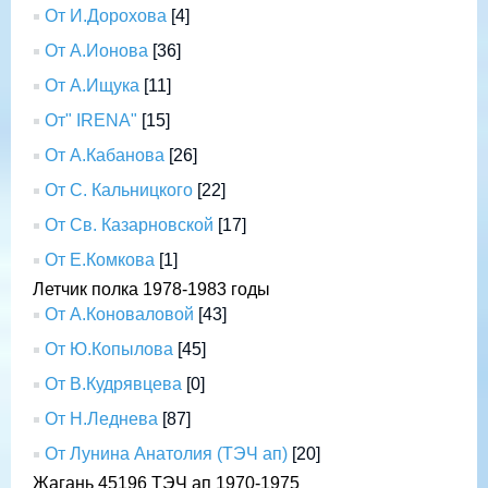
От И.Дорохова
[4]
От А.Ионова
[36]
От А.Ищука
[11]
От" IRENA"
[15]
От А.Кабанова
[26]
От С. Кальницкого
[22]
От Св. Казарновской
[17]
От Е.Комкова
[1]
Летчик полка 1978-1983 годы
От А.Коноваловой
[43]
От Ю.Копылова
[45]
От В.Кудрявцева
[0]
От Н.Леднева
[87]
От Лунина Анатолия (ТЭЧ ап)
[20]
Жагань 45196 ТЭЧ ап 1970-1975