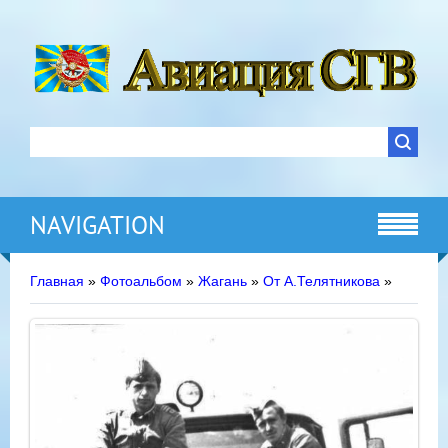
NAVIGATION
Главная
»
Фотоальбом
»
Жагань
»
От А.Телятникова
»