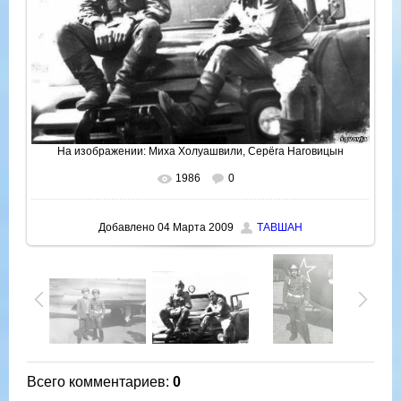
На изображении:
Миха Холуашвили
,
Серёга Наговицын
1986
0
В реальном размере
640x483
/ 67.2Kb
Добавлено
04 Марта 2009
ТАВШАН
Всего комментариев
:
0