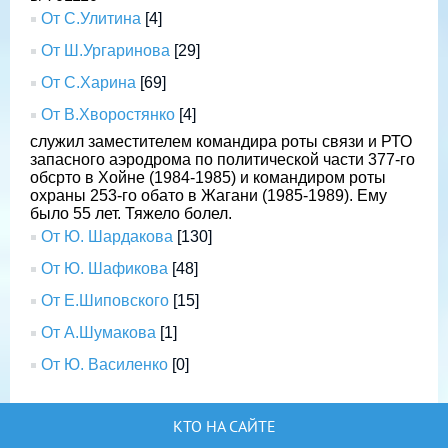
От С.Улитина
[4]
От Ш.Ургаринова
[29]
От С.Харина
[69]
От В.Хворостянко
[4]
служил заместителем командира роты связи и РТО
запасного аэродрома по политической части 377-го
обсрто в Хойне (1984-1985) и командиром роты
охраны 253-го обато в Жагани (1985-1989). Ему
было 55 лет. Тяжело болел.
От Ю. Шардакова
[130]
От Ю. Шафикова
[48]
От Е.Шиповского
[15]
От А.Шумакова
[1]
От Ю. Василенко
[0]
КТО НА САЙТЕ