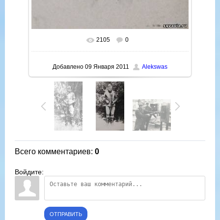
2105
0
В реальном размере
466x800
/ 310.2Kb
Добавлено
09 Января 2011
Alekswas
Всего комментариев
:
0
Войдите:
ОТПРАВИТЬ