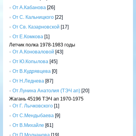
От А.Кабанова
[26]
От С. Кальницкого
[22]
От Св. Казарновской
[17]
От Е.Комкова
[1]
Летчик полка 1978-1983 годы
От А.Коноваловой
[43]
От Ю.Копылова
[45]
От В.Кудрявцева
[0]
От Н.Леднева
[87]
От Лунина Анатолия (ТЭЧ ап)
[20]
Жагань 45196 ТЭЧ ап 1970-1975
От Г. Лычковского
[1]
От С.Мендыбаева
[9]
От В.Михайле
[61]
От П.Молчанова
[19]