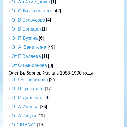
От Ал.Ахмедшина
[1]
От С.Базылевского
[42]
От В.Белоусова
[4]
От В.Бондаря
[1]
От П.Бузина
[6]
От А. Ваничкина
[49]
От Е.Валяева
[11]
От О.Выборнова
[3]
Олег Выборнов Жагань 1988-1990 годы
От Ол.Гаврилова
[25]
От В.Гречаного
[17]
От И.Дорохова
[4]
От А.Ионова
[36]
От А.Ищука
[11]
От" IRENA"
[15]