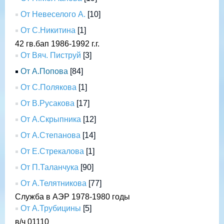
От Невеселого А.
[10]
От С.Никитина
[1]
42 гв.бап 1986-1992 г.г.
От Вяч. Пиструй
[3]
От А.Попова
[84]
От С.Полякова
[1]
От В.Русакова
[17]
От А.Скрыпника
[12]
От А.Степанова
[14]
От Е.Стрекалова
[1]
От П.Таланчука
[90]
От А.Телятникова
[77]
Служба в АЭР 1978-1980 годы
От А.Трубицины
[5]
в/ч 01110