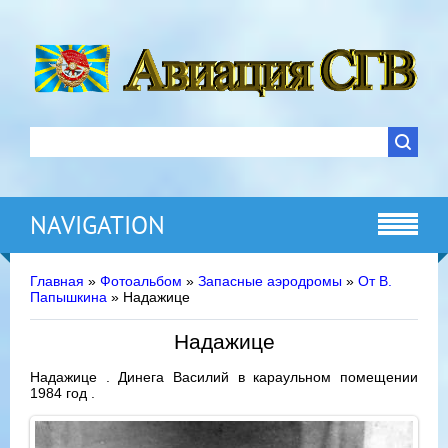
NAVIGATION
Главная
»
Фотоальбом
»
Запасные аэродромы
»
От В.
Папышкина
» Надажице
Надажице
Надажице . Динега Василий в караульном помещении
1984 год .