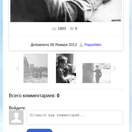
1803
0
В реальном размере
619x900
/ 260.1Kb
Добавлено
06 Января 2013
Papyshkin
Всего комментариев
:
0
Войдите: