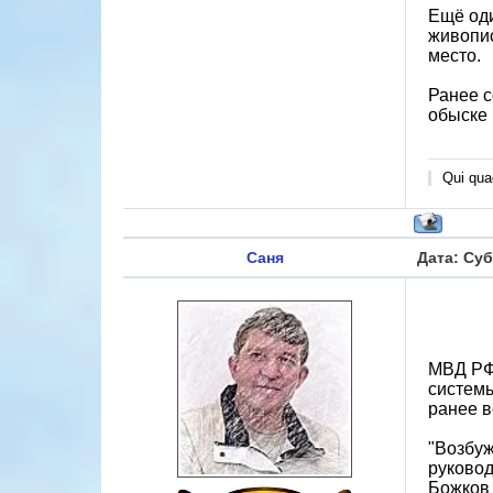
Ещё оди
живопис
место.
Ранее с
обыске 
Qui quae
Саня
Дата: Суб
МВД РФ 
систем
ранее в
"Возбуж
руковод
Божков 