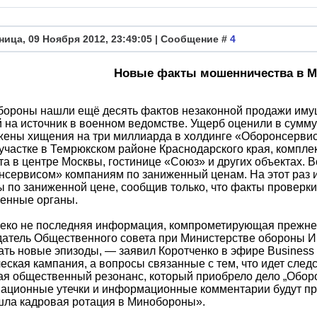
ница, 09 Ноября 2012, 23:49:05 | Сообщение #
4
Новые факты мошенничества в 
бороны нашли ещё десять фактов незаконной продажи иму
 на источник в военном ведомстве. Ущерб оценили в сумму
ены хищения на три миллиарда в холдинге «Оборонсервис»
участке в Темрюкском районе Краснодарского края, компле
та в центре Москвы, гостинице «Союз» и других объектах
сервисом» компаниям по заниженный ценам. На этот раз и
 по заниженной цене, сообщив только, что факты проверк
венные органы.
еко не последняя информация, компрометирующая прежнее
атель Общественного совета при Министерстве обороны Иг
ть новые эпизоды, — заявил Коротченко в эфире Business 
еская кампания, а вопросы связанные с тем, что идет сле
я общественный резонанс, который приобрело дело „Оборо
ционные утечки и информационные комментарии будут прис
шла кадровая ротация в Минобороны».