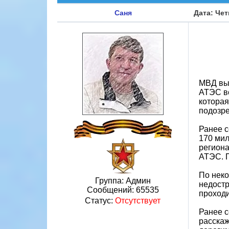
Саня
Дата: Чет
МВД выя
АТЭС во
которая
подозре
Ранее с
170 мил
региона
АТЭС. П
По неко
Группа: Админ
недостр
Сообщений:
65535
проход
Статус:
Отсутствует
Ранее с
расскаж