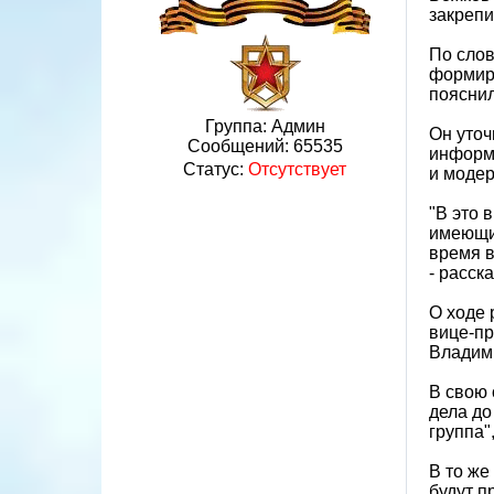
закрепи
По слов
формиро
пояснил
Группа: Админ
Он уточ
Сообщений:
65535
информа
Статус:
Отсутствует
и моде
"В это 
имеющих
время в
- расск
О ходе 
вице-пр
Владими
В свою 
дела до
группа"
В то же
будут п