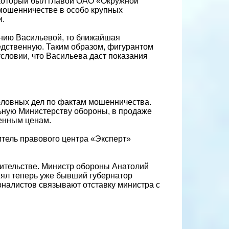
, который был главой ОАО «Окружной
мошенничестве в особо крупных
и.
анию Васильевой, то ближайшая
едственную. Таким образом, фигурантом
словии, что Васильева даст показания
оловных дел по фактам мошенничества.
ьную Министерству обороны, в продаже
женным ценам.
тель правового центра «Эксперт»
вительстве. Министр обороны Анатолий
анял теперь уже бывший губернатор
рналистов связывают отставку министра с