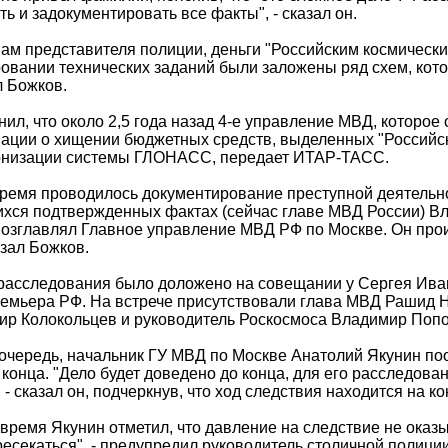
ть и задокументировать все факты", - сказал он.
ам представителя полиции, деньги "Российским космическ
вании технических заданий были заложены ряд схем, котор
 Божков.
нил, что около 2,5 года назад 4-е управление МВД, которое 
ции о хищении бюджетных средств, выделенных "Российск
рнизации системы ГЛОНАСС, передает ИТАР-ТАСС.
время проводилось документирование преступной деятельн
ся подтвержденных фактах (сейчас главе МВД России) Вла
озглавлял Главное управление МВД РФ по Москве. Он про
азал Божков.
расследования было доложено на совещании у Сергея Иван
емьера РФ. На встрече присутствовали глава МВД Рашид Н
р Колокольцев и руководитель Роскосмоса Владимир Попо
очередь, начальник ГУ МВД по Москве Анатолий Якунин по
 конца. "Дело будет доведено до конца, для его расследов
, - сказал он, подчеркнув, что ход следствия находится на 
 время Якунин отметил, что давление на следствие не оказы
ресекаться", - предупредил руководитель столичной полиции