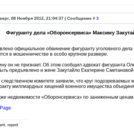
верг, 08 Ноября 2012, 21:04:37 | Сообщение #
3
Фигуранту дела «Оборонсервиса» Максиму Закута
влено официальное обвинение фигуранту уголовного дела
тся в мошенничестве в особо крупном размере.
ну он не признает. Об этом сообщил адвокат фигуранта Ол
ыть предъявлено и жене Закутайло Екатерине Сметановой
 следственном комитете заявили, что круг подозреваемых 
факту миллиардных хищений военного имущества объединят
аже недвижимости «Оборонсервиса» по заниженным ценам 
Page
rit, reperit