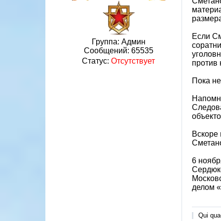
Сметано
материа
размера
Если См
Группа: Админ
соратни
Сообщений:
65535
уголовн
Статус:
Отсутствует
против 
Пока не
Напомни
Следов
объекто
Вскоре 
Сметано
6 ноябр
Сердюко
Московс
делом 
Qui quae