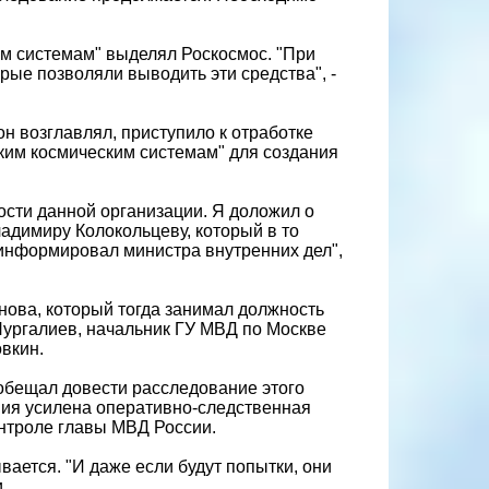
им системам" выделял Роскосмос. "При
ые позволяли выводить эти средства", -
он возглавлял, приступило к отработке
им космическим системам" для создания
ости данной организации. Я доложил о
димиру Колокольцеву, который в то
информировал министра внутренних дел",
ова, который тогда занимал должность
ургалиев, начальник ГУ МВД по Москве
вкин.
обещал довести расследование этого
ания усилена оперативно-следственная
контроле главы МВД России.
вается. "И даже если будут попытки, они
.