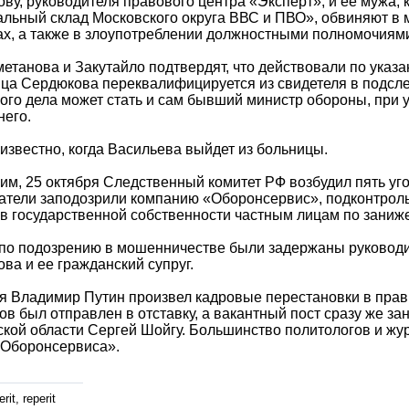
ву, руководителя правового центра «Эксперт», и ее мужа
льный склад Московского округа ВВС и ПВО», обвиняют в 
х, а также в злоупотреблении должностными полномочиям
етанова и Закутайло подтвердят, что действовали по указ
ца Сердюкова переквалифицируется из свидетеля в подсл
ого дела может стать и сам бывший министр обороны, при у
него.
известно, когда Васильева выйдет из больницы.
м, 25 октября Следственный комитет РФ возбудил пять уг
атели заподозрили компанию «Оборонсервис», подконтрол
в государственной собственности частным лицам по зани
по подозрению в мошенничестве были задержаны руководи
ва и ее гражданский супруг.
я Владимир Путин произвел кадровые перестановки в пра
в был отправлен в отставку, а вакантный пост сразу же з
кой области Сергей Шойгу. Большинство политологов и жу
«Оборонсервиса».
rit, reperit