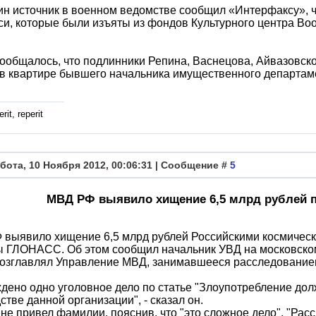
н источник в военном ведомстве сообщил «Интерфаксу», ч
и, которые были изъяты из фондов Культурного центра В
ообщалось, что подлинники Репина, Васнецова, Айвазовс
в квартире бывшего начальника имущественного департам
rit, reperit
бота, 10 Ноября 2012, 00:06:31 | Сообщение #
5
МВД РФ выявило хищение 6,5 млрд рублей 
выявило хищение 6,5 млрд рублей Российскими космическ
ы ГЛОНАСС. Об этом сообщил начальник УВД на московском
озглавлял Управление МВД, занимавшееся расследованием
дено одно уголовное дело по статье "Злоупотребление до
стве данной организации", - сказал он.
не привел фамилии, пояснив, что "это сложное дело". "Ра