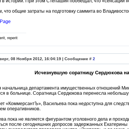
 в истории. При этом Степашин пообещал, что «сенсаций не
, что общие затраты на подготовку саммита во Владивосто
Page
rit, reperit
верг, 08 Ноября 2012, 16:04:19 | Сообщение #
2
Исчезнувшую соратницу Сердюкова н
 начальница департамента имущественных отношений Мин
тся в больнице. Соратница Сердюкова перенесла небольш
ет «КоммерсантЪ», Васильева пока недоступна для следств
ем оперативников.
ва пока не является фигурантом уголовного дела и проходи
ься после сегодняшних допросов задержанных Екатерины 