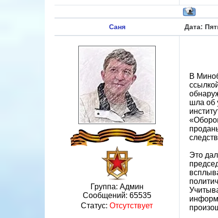
Саня
Дата: Пят
В Мино
ссылкой
обнаруж
шла об 
институ
«Оборон
проданы
следст
Это дал
председ
всплыва
политич
Группа: Админ
Учитыва
Сообщений:
65535
информа
Статус:
Отсутствует
произо