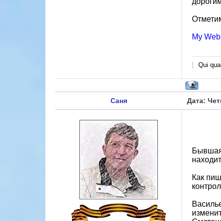
дорогим
Отметим
My Web
Qui quae
Саня
Дата: Чет
Бывшая
находи
Как пиш
контрол
Василье
изменит