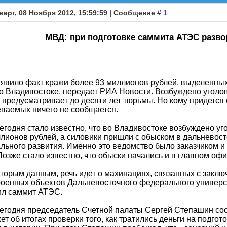
верг, 08 Ноября 2012, 15:59:59 | Сообщение #
1
МВД: при подготовке саммита АТЭС разво
вило факт кражи более 93 миллионов рублей, выделенных
 Владивостоке, передает РИА Новости. Возбуждено уголов
 предусматривает до десяти лет тюрьмы. Но кому придется 
ваемых ничего не сообщается.
егодня стало известно, что во Владивостоке возбуждено у
лионов рублей, а силовики пришли с обыском в дальневос
льного развития. Именно это ведомство было заказчиком и
озже стало известно, что обыски начались и в главном оф
торым данным, речь идет о махинациях, связанных с заклю
оенных объектов Дальневосточного федерального университ
ил саммит АТЭС.
егодня председатель Счетной палаты Сергей Степашин соо
ет об итогах проверки того, как тратились деньги на подг