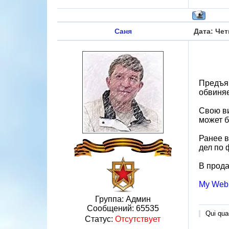
Саня
Дата: Чет
Предъя
обвиняе
Свою ви
может б
Ранее в
дел по 
В прод
My Web
Группа: Админ
Сообщений:
65535
Qui quae
Статус:
Отсутствует