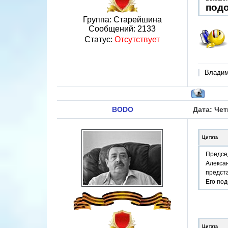
подо
Группа: Старейшина
Сообщений:
2133
Статус:
Отсутствует
Владими
BODO
Дата: Чет
Цитата
Предсе
Алекса
предста
Его под
Цитата