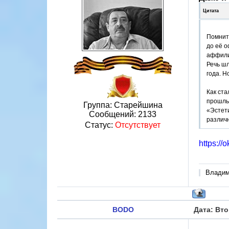
Цитата
Помнит
до её о
аффилир
Речь шл
года. Н
Как ста
прошлы
Группа: Старейшина
«Эстет
Сообщений:
2133
различ
Статус:
Отсутствует
При так
https://
личный 
этот с
соверше
Владими
грести 
BODO
Дата: Вто