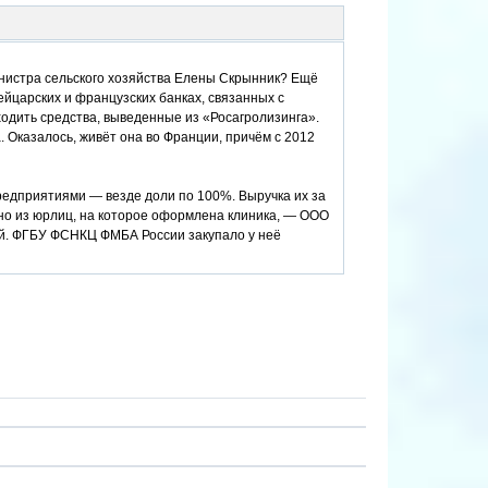
нистра сельского хозяйства Елены Скрынник? Ещё
йцарских и французских банках, связанных с
одить средства, выведенные из «Росагролизинга».
. Оказалось, живёт она во Франции, причём с 2012
редприятиями — везде доли по 100%. Выручка их за
но из юрлиц, на которое оформлена клиника, — ООО
ей. ФГБУ ФСНКЦ ФМБА России закупало у неё
и. Там у неё вилла на 200 «квадратов» в два этажа,
ьги — порядка 1 миллиарда рублей. В равных долях
Близнецы уже достигли абсолютного
ени, даже находясь вдали от России, продолжала