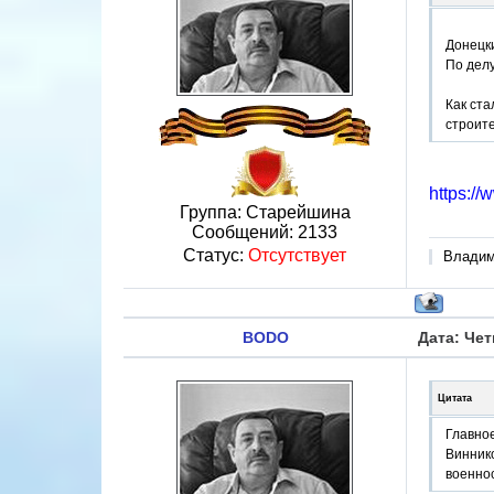
Донецк
По дел
Как ста
строите
https:/
Группа: Старейшина
Сообщений:
2133
Статус:
Отсутствует
Владими
BODO
Дата: Чет
Цитата
Главно
Виннико
военно