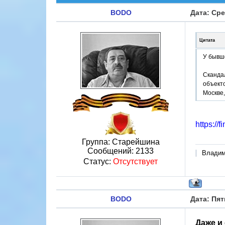
BODO
Дата: Сре
Цитата
У бывш
Сканда
объекто
Москве,
https://
Группа: Старейшина
Сообщений:
2133
Владими
Статус:
Отсутствует
BODO
Дата: Пят
Даже и 