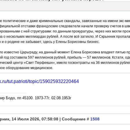
е политические и даже криминальные скандалы, завязанные на имени экс-ми
фициальной отставки французские следователи начали проверку счетов в шве
ованными с ней структурами: по данным прокуратуры, через них могли прох
а о нескольких миллиардах рублей. А после всё затихло. И Скрынник пропала
о и о родине не забывает, здесь у Елены Борисовны бизнес.
ло известно Царьграду, на данный момент Елена Борисовна владеет пятью п
й год составила 597 миллионов рублей, прибыль — 57 миллионов. Кстати, од
ический центр «Свит Перфекшн», имело госконтракты на 36 миллионов рубл
ное оборудование медицинское.
их доходах неудивительно, что Скрынник осела на Лазурном Берегу во Франци
ok.ru/tut.patrioti/topic/159025932220464
бассейн. По примерным прикидкам, цена этой виллы в переводе на наши ден
кромный домик был зарегистрирован на детей Скрынник — Ирину и Михаила. 
ннолетия, 21 год как-никак, а мама постаралась их обеспечить к этому врем
р Бодо, пп 45100. 1973-77г. 02.08.1953г
деньги лопатой.
рник, 14 Июля 2026, 07:58:08 | Сообщение #
1508