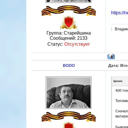
https:/
Владими
Группа: Старейшина
Сообщений:
2133
Статус:
Отсутствует
BODO
Дата: Вто
Цитата
400 то
Топливо
Сначала
матери
Бывшем