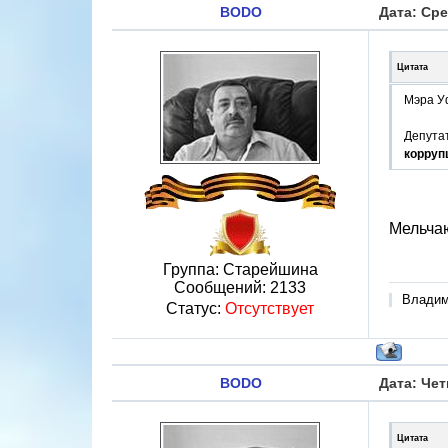
BODO
Дата: Сре
Цитата
Мэра У
Депута
корруп
Мельчаю
Группа: Старейшина
Сообщений:
2133
Владими
Статус:
Отсутствует
BODO
Дата: Чет
Цитата