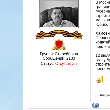
В Москв
границе
губерна
строите
меньшие
Юрию.
Хамовни
Процесс
ходатай
повлият
Группа: Старейшина
12 июля
Сообщений:
2133
главу Б
Статус:
Отсутствует
строит
полномо
Владими