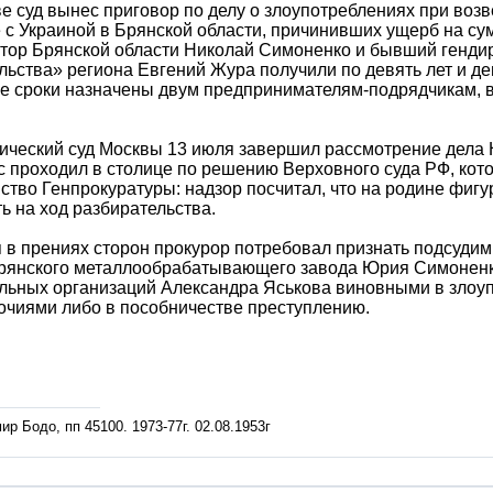
е суд вынес приговор по делу о злоупотреблениях при во
 с Украиной в Брянской области, причинивших ущерб на су
тор Брянской области Николай Симоненко и бывший генди
льства» региона Евгений Жура получили по девять лет и д
 сроки назначены двум предпринимателям-подрядчикам, в
ческий суд Москвы 13 июля завершил рассмотрение дела 
 проходил в столице по решению Верховного суда РФ, кот
ство Генпрокуратуры: надзор посчитал, что на родине фиг
ь на ход разбирательства.
 в прениях сторон прокурор потребовал признать подсуди
рянского металлообрабатывающего завода Юрия Симоненко
ельных организаций Александра Яськова виновными в зло
чиями либо в пособничестве преступлению.
р Бодо, пп 45100. 1973-77г. 02.08.1953г