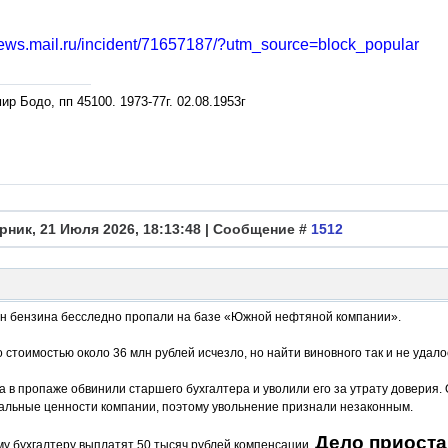
/news.mail.ru/incident/71657187/?utm_source=block_popular
р Бодо, пп 45100. 1973-77г. 02.08.1953г
рник, 21 Июля 2026, 18:13:48 | Сообщение #
1512
нн бензина бесследно пропали на базе «Южной нефтяной компании».
 стоимостью около 36 млн рублей исчезло, но найти виновного так и не удало
 в пропаже обвинили старшего бухгалтера и уволили его за утрату доверия. 
альные ценности компании, поэтому увольнение признали незаконным.
Дело приоста
у бухгалтеру выплатят 50 тысяч рублей компенсации.