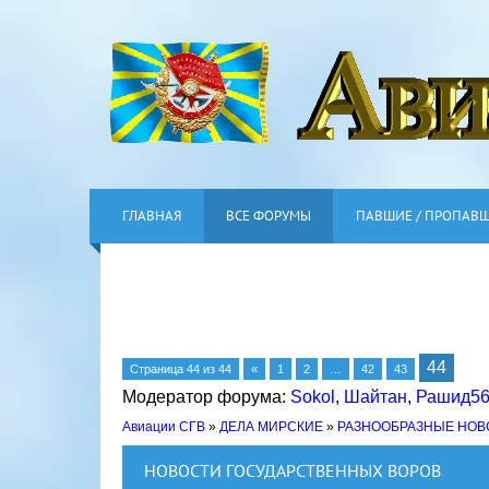
ГЛАВНАЯ
ВСЕ ФОРУМЫ
ПАВШИЕ / ПРОПАВ
44
Страница
44
из
44
«
1
2
…
42
43
Модератор форума:
Sokol
,
Шайтан
,
Рашид5
Авиации СГВ
»
ДЕЛА МИРСКИЕ
»
РАЗНООБРАЗНЫЕ НОВ
НОВОСТИ ГОСУДАРСТВЕННЫХ ВОРОВ