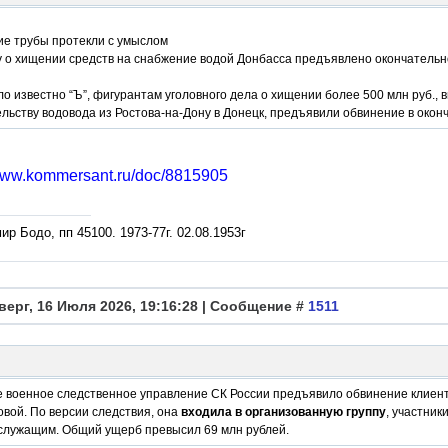
ие трубы протекли с умыслом
у о хищении средств на снабжение водой Донбасса предъявлено окончатель
ло известно “Ъ”, фигурантам уголовного дела о хищении более 500 млн руб.
льству водовода из Ростова-на-Дону в Донецк, предъявили обвинение в окон
/www.kommersant.ru/doc/8815905
р Бодо, пп 45100. 1973-77г. 02.08.1953г
верг, 16 Июля 2026, 19:16:28 | Сообщение #
1511
е военное следственное управление СК России предъявило обвинение клиент
вой. По версии следствия, она
входила в организованную группу
, участни
служащим. Общий ущерб превысил 69 млн рублей.