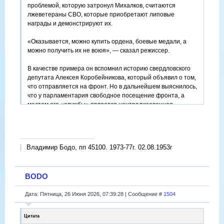
проблемой, которую затронул Михалков, считаются
лжеветераны СВО, которые приобретают липовые
награды и демонстрируют их.
«Оказывается, можно купить ордена, боевые медали, а
можно получить их не воюя», — сказал режиссер.
В качестве примера он вспомнил историю свердловского
депутата Алексея Коробейникова, который объявил о том,
что отправляется на фронт. Но в дальнейшем выяснилось,
что у парламентария свободное посещение фронта, а
местом его «службы» является централизованная
бухгалтерия Минобороны. Как стало известно, подобную
аферу депутат провернул, чтобы ему проще было
выдвинуть свою кандидатуру в Госдуму. При этом, за
подобное ношение купленных наград, предусмотрена
Владимир Бодо, пп 45100. 1973-77г. 02.08.1953г
лишь административная ответственность.
BODO
Дата: Пятница, 26 Июня 2026, 07:39:28 | Сообщение #
1504
Цитата