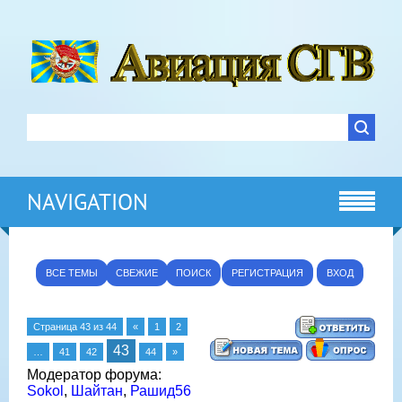
NAVIGATION
ВСЕ ТЕМЫ
СВЕЖИЕ
ПОИСК
РЕГИСТРАЦИЯ
ВХОД
Страница
43
из
44
«
1
2
43
…
41
42
44
»
Модератор форума:
Sokol
,
Шайтан
,
Рашид56