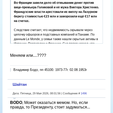
Во Франции завели дело об отмывании денег против
вице-премьера Голиковой и её мужа Виктора Христенко.
Французские власти арестовали их виллу на Лазурном
берегу стоимостью €23 млн и заморозили ещё €17 млн
на счетах.
Следствие считает, что недвижимость скрывали через
цепочку офшоров и подставных компаний в Панаме. По
данным Le Monde, у семьи также нашли скрытые активы в
Испании, Португалии и Франции. Суд прямо указал, что
схема владения выглядела «неоправданно сложной» и
могла использоваться для сокрытия происхождения денег.
Меняем или....????
Владимир Бодо, пп 45100. 1973-77г. 02.08.1953г
Шайтан
Дата: Пятница, 29 Мая 2026, 08:01:56 | Сообщение #
1496
BODO
, Может оказаться мемом. Но, если
правда, то Президенту, стоит задуматься...