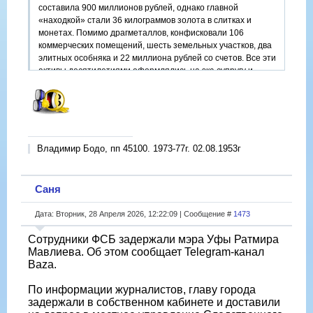
составила 900 миллионов рублей, однако главной
«находкой» стали 36 килограммов золота в слитках и
монетах. Помимо драгметаллов, конфисковали 106
коммерческих помещений, шесть земельных участков, два
элитных особняка и 22 миллиона рублей со счетов. Все эти
активы десятилетиями оформлялись на экс-супругу и
дочерей судьи, которые параллельно занимали ключевые
посты в краевой Нотариальной палате и Арбитражном
суде, помогая Чернову мастерски «уводить» нажитое в
тень.
Напомним, что еще в августе прошлого года у Чернова
Владимир Бодо, пп 45100. 1973-77г. 02.08.1953г
уже изымали имущество на 13 миллиардов рублей.
Источник: ТАСС
Саня
Дата: Вторник, 28 Апреля 2026, 12:22:09 | Сообщение #
1473
Сотрудники ФСБ задержали мэра Уфы Ратмира
Мавлиева. Об этом сообщает Telegram-канал
Baza.
По информации журналистов, главу города
задержали в собственном кабинете и доставили