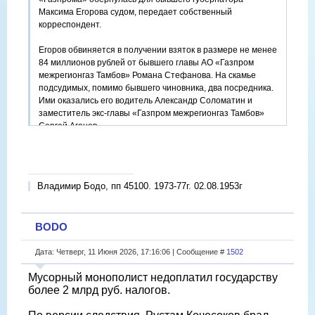
Максима Егорова судом, передает собственный
корреспондент.
Егоров обвиняется в получении взяток в размере не менее
84 миллионов рублей от бывшего главы АО «Газпром
межрегионгаз Тамбов» Романа Стефанова. На скамье
подсудимых, помимо бывшего чиновника, два посредника.
Ими оказались его водитель Александр Соломатин и
заместитель экс-главы «Газпром межрегионгаз Тамбов»
Сергей Аганов.
Владимир Бодо, пп 45100. 1973-77г. 02.08.1953г
BODO
Дата: Четверг, 11 Июня 2026, 17:16:06 | Сообщение #
1502
Мусорный монополист недоплатил государству
более 2 млрд руб. налогов.