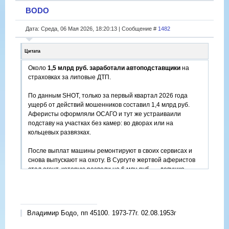
BODO
Дата: Среда, 06 Мая 2026, 18:20:13 | Сообщение #
1482
Цитата
Около
1,5 млрд руб. заработали автоподставщики
на
страховках за липовые ДТП.
По данным SHOT, только за первый квартал 2026 года
ущерб от действий мошенников составил 1,4 млрд руб.
Аферисты оформляли ОСАГО и тут же устраиваили
подставу на участках без камер: во дворах или на
кольцевых развязках.
После выплат машины ремонтируют в своих сервисах и
снова выпускают на охоту. В Сургуте жертвой аферистов
стал агент, которую развели на 6 млн руб. — девушке
пришлось долго доказывать, что она не была в доле. Всего
по стране подано уже 1800 заявлений в полицию.
Владимир Бодо, пп 45100. 1973-77г. 02.08.1953г