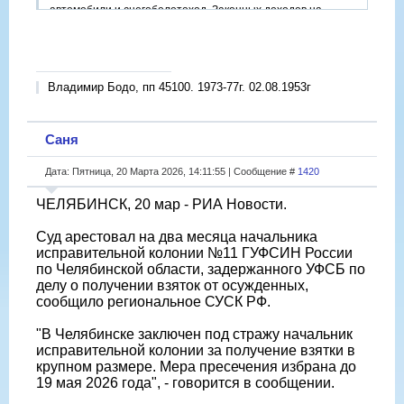
автомобили и снегоболотоход. Законных доходов на
покупку всей этой роскоши у Бондаренко просто не могло
быть. Чиновника также отправили в отставку в связи с
утратой доверия.
Владимир Бодо, пп 45100. 1973-77г. 02.08.1953г
Максим Бондаренко получил широкую известность после
того, как потребовал 300 тыс. руб. с местной жительницы
пенсионерки. Женщина возмутилась ситуацией в регионе
Саня
и написала, что глава «врет как дышит». Суд тогда встал
на сторону чиновника, обязав женщину выплатить 85 тыс.
Дата: Пятница, 20 Марта 2026, 14:11:55 | Сообщение #
руб. Теперь же «закон бумеранга» сработал в обратную
1420
сторону.
ЧЕЛЯБИНСК, 20 мар - РИА Новости.
Суд арестовал на два месяца начальника
исправительной колонии №11 ГУФСИН России
по Челябинской области, задержанного УФСБ по
делу о получении взяток от осужденных,
сообщило региональное СУСК РФ.
"В Челябинске заключен под стражу начальник
исправительной колонии за получение взятки в
крупном размере. Мера пресечения избрана до
19 мая 2026 года", - говорится в сообщении.