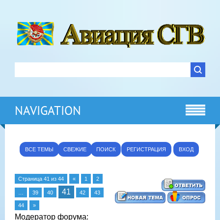
NAVIGATION
ВСЕ ТЕМЫ
СВЕЖИЕ
ПОИСК
РЕГИСТРАЦИЯ
ВХОД
Страница
41
из
44
«
1
2
41
…
39
40
42
43
44
»
Модератор форума: