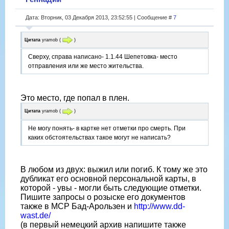
Дата: Вторник, 03 Декабря 2013, 23:52:55 | Сообщение #
7
Цитата
yramob
(
)
Сверху, справа написано- 1.1.44 Шепетовка- место
отправления или же место жительства.
Это место, где попал в плен.
Цитата
yramob
(
)
Не могу понять- в картке нет отметки про смерть. При
каких обстоятельствах такое могут не написать?
В любом из двух: выжил или погиб. К тому же это
дубликат его основной персональной карты, в
которой - увы - могли быть следующие отметки.
Пишите запросы о розыске его документов
также в МСР Бад-Арользен и
http://www.dd-
wast.de/
(в первый немецкий архив напишите также