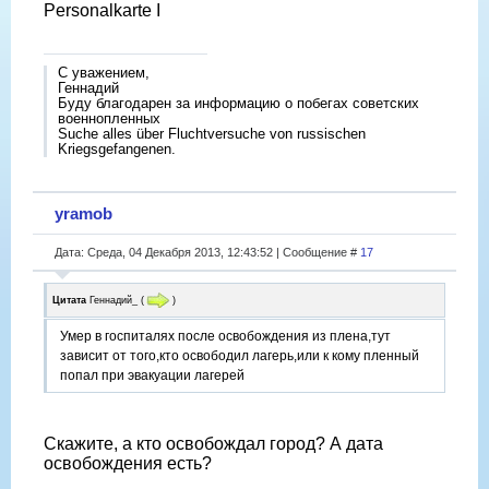
Personalkarte I
С уважением,
Геннадий
Буду благодарен за информацию о побегах советских
военнопленных
Suche alles über Fluchtversuche von russischen
Kriegsgefangenen.
yramob
Дата: Среда, 04 Декабря 2013, 12:43:52 | Сообщение #
17
Цитата
Геннадий_
(
)
Умер в госпиталях после освобождения из плена,тут
зависит от того,кто освободил лагерь,или к кому пленный
попал при эвакуации лагерей
Скажите, а кто освобождал город? А дата
освобождения есть?