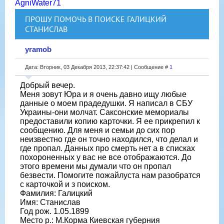
AgniWater71
ПРОШУ ПОМОЧЬ В ПОИСКЕ ГАЛИЦКИЙ
СТАНИСЛАВ
yramob
Дата: Вторник, 03 Декабря 2013, 22:37:42 | Сообщение #
1
Добрый вечер.
Меня зовут Юра и я очень давно ищу любые
данные о моем прадедушки. Я написал в СБУ
Украины-они молчат. Саксонские мемориалы
предоставили копию карточки. Я ее прикрепил к
сообщению. Для меня и семьи до сих пор
неизвестно где он точно находился, что делал и
где пропал. Данных про смерть нет а в списках
похороненных у вас не все отображаются. До
этого времени мы думали что он пропал
безвести. Помогите пожайлуста нам разобратся
с карточкой и з поиском.
Фамилия: Галицкий
Имя: Станислав
Год рож. 1.05.1899
Место р.: М.Корма Киевская губерния