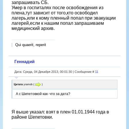
запрашивать СБ.
Умер в госпиталях после освобождения из
плена,тут зависит от того,кто освободил
лагерь,или к кому пленный попал при эвакуации
лагерей,если к нашим попал запрашиваем
медицинский архив.
Qui quaerit, reperit
Геннадий
Дата: Среда, 04 Декабря 2013, 00:01:30 | Сообщение #
11
Цитата
yramob
(
)
А с Шипетовкой как- что за дата?
Я выше указал: взят в плен 01.01.1944 года в
районе Шепетовки.