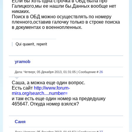
Если бы хоть одна строчка в ОБД была про
Галицкого,мы ее нашли бы.Данных вообще нет
никаких.
Поиск в ОБД можно осуществлять по номеру
пленного,оставив галочку только в строке поиска
в документах о военнопленных.
Qui quaerit, reperit
yramob
Дата: Четверг, 05 Декабря 2013, 01:31:05 | Сообщение #
26
Саша, а можна еще один вопрос.
Есть сайт
http://www.forum-
mira.org/search....number=
и там есть еще один номер на предедушку
465647. Откуда номер взялся?
Саня
Дата: Четверг, 05 Декабря 2013, 01:41:52 | Сообщение #
27