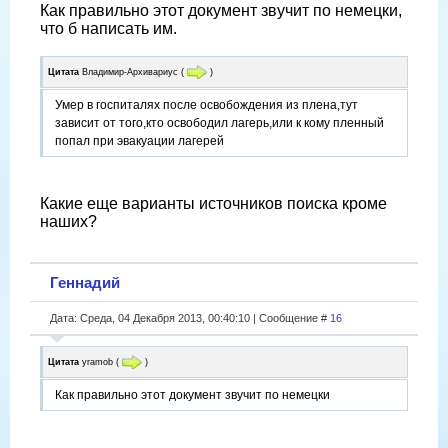
Как правильно этот документ звучит по немецки,
что б написать им.
Цитата
Владимир-Архивариус
(
)
Умер в госпиталях после освобождения из плена,тут
зависит от того,кто освободил лагерь,или к кому пленный
попал при эвакуации лагерей
Какие еще варианты источников поиска кроме
наших?
Геннадий
Дата: Среда, 04 Декабря 2013, 00:40:10 | Сообщение #
16
Цитата
yramob
(
)
Как правильно этот документ звучит по немецки