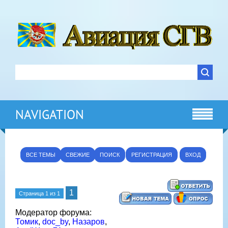
NAVIGATION
ВСЕ ТЕМЫ
СВЕЖИЕ
ПОИСК
РЕГИСТРАЦИЯ
ВХОД
1
Страница
1
из
1
Модератор форума:
Томик
,
doc_by
,
Назаров
,