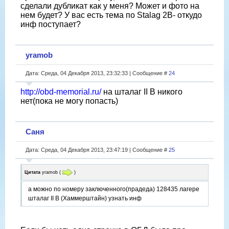
сделали дубликат как у меня? Может и фото на
нем будет? У вас есть тема по Stalag 2B- откудо
инф поступает?
yramob
Дата: Среда, 04 Декабря 2013, 23:32:33 | Сообщение #
24
http://obd-memorial.ru/
на шталаг II B никого
нет(пока не могу попасть)
Саня
Дата: Среда, 04 Декабря 2013, 23:47:19 | Сообщение #
25
Цитата
yramob
(
)
а можно по номеру заключенного(прадеда) 128435 лагере
шталаг II B (Хаммерштайн) узнать инф