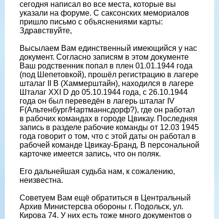
сегодня написал во все места, которые вы
указали на форуме. С саксонских мемориалов
пришло письмо с объяснениями карты:
Здравствуйте,
Высылаем Вам единственный имеющийся у нас
документ. Согласно записям в этом документе
Ваш родственник попал в плен 01.01.1944 года
(под Шепетовкой), прошёл регистрацию в лагере
шталаг II B (Хаммерштайн), находился в лагере
Шталаг XXI D до 05.10.1944 года, с 26.10.1944
года он был переведён в лагерь шталаг IV
F(Альтенбург/Нартманнсдорф?), где он работал
в рабочих командах в городе Цвикау. Последняя
запись в разделе рабочие команды от 12.03 1945
года говорит о том, что с этой даты он работал в
рабочей команде Цвикау-Бранд. В персональной
карточке имеется запись, что он поляк.
Его дальнейшая судьба нам, к сожалению,
неизвестна.
Советуем Вам ещё обратиться в Центральный
Архив Министерсва обороны г. Подольск, ул.
Кирова 74. У них есть тоже много документов о