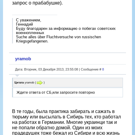
запрос о прабабушке).
С уважением,
Геннадий
Буду благодарен за информацию о побегах советских
военнопленных
Suche alles über Fluchtversuche von russischen
Kriegsgefangenen.
yramob
Дата: Вторник, 03 Декабря 2013, 23:55:08 | Сообщение #
8
Цитата
yramob
(
)
Ждите ответа от СБ,или запросите повторно
В те годы, была практика забирать и сажать в
тюрьму или высылать в Сибирь тех, кто работал
на работах в Германии. Многие украинци так и
не попали обратно домой. Один из моих
прадедушек тоже бежал из Сибири и всю жизнь