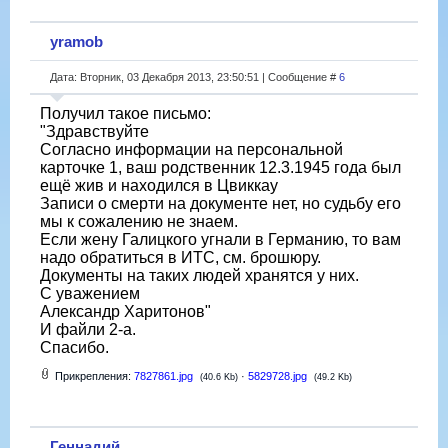
yramob
Дата: Вторник, 03 Декабря 2013, 23:50:51 | Сообщение #
6
Получил такое письмо:
"Здравствуйте
Согласно информации на персональной
карточке 1, ваш родственник 12.3.1945 года был
ещё жив и находился в Цвиккау
Записи о смерти на документе нет, но судьбу его
мы к сожалению не знаем.
Если жену Галицкого угнали в Германию, то вам
надо обратиться в ИТС, см. брошюру.
Документы на таких людей хранятся у них.
С уважением
Александр Харитонов"
И файли 2-а.
Спасибо.
Прикрепления:
7827861.jpg
·
5829728.jpg
(40.6 Kb)
(49.2 Kb)
Геннадий