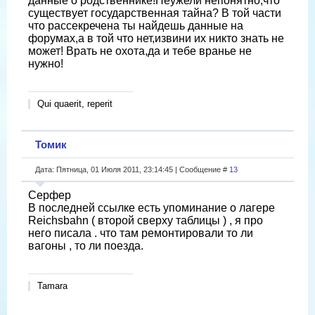
данные о родственнике!Неужели непонятно,что
существует государственная тайна? В той части
что рассекречена ты найдешь данные на
форумах,а в той что нет,извини их никто знать не
может! Врать не охота,да и тебе вранье не
нужно!
Qui quaerit, reperit
Томик
Дата: Пятница, 01 Июля 2011, 23:14:45 | Сообщение #
13
Серфер
В последней ссылке есть упоминание о лагере
Reichsbahn ( второй сверху таблицы ) , я про
него писала . что там ремонтировали то ли
вагоны , то ли поезда.
Tamara