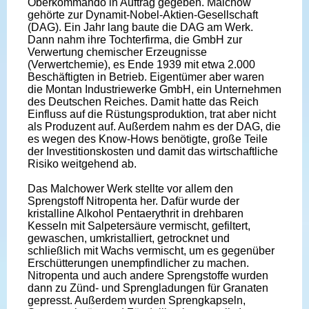
Oberkommando in Auftrag gegeben. Malchow
gehörte zur Dynamit-Nobel-Aktien-Gesellschaft
(DAG). Ein Jahr lang baute die DAG am Werk.
Dann nahm ihre Tochterfirma, die GmbH zur
Verwertung chemischer Erzeugnisse
(Verwertchemie), es Ende 1939 mit etwa 2.000
Beschäftigten in Betrieb. Eigentümer aber waren
die Montan Industriewerke GmbH, ein Unternehmen
des Deutschen Reiches. Damit hatte das Reich
Einfluss auf die Rüstungsproduktion, trat aber nicht
als Produzent auf. Außerdem nahm es der DAG, die
es wegen des Know-Hows benötigte, große Teile
der Investitionskosten und damit das wirtschaftliche
Risiko weitgehend ab.
Das Malchower Werk stellte vor allem den
Sprengstoff Nitropenta her. Dafür wurde der
kristalline Alkohol Pentaerythrit in drehbaren
Kesseln mit Salpetersäure vermischt, gefiltert,
gewaschen, umkristalliert, getrocknet und
schließlich mit Wachs vermischt, um es gegenüber
Erschütterungen unempfindlicher zu machen.
Nitropenta und auch andere Sprengstoffe wurden
dann zu Zünd- und Sprengladungen für Granaten
gepresst. Außerdem wurden Sprengkapseln,