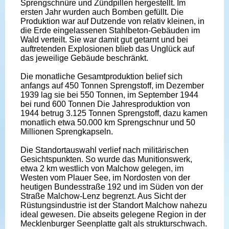
Sprengschnüre und Zündpillen hergestellt. Im
ersten Jahr wurden auch Bomben gefüllt. Die
Produktion war auf Dutzende von relativ kleinen, in
die Erde eingelassenen Stahlbeton-Gebäuden im
Wald verteilt. Sie war damit gut getarnt und bei
auftretenden Explosionen blieb das Unglück auf
das jeweilige Gebäude beschränkt.
Die monatliche Gesamtproduktion belief sich
anfangs auf 450 Tonnen Sprengstoff, im Dezember
1939 lag sie bei 550 Tonnen, im September 1944
bei rund 600 Tonnen Die Jahresproduktion von
1944 betrug 3.125 Tonnen Sprengstoff, dazu kamen
monatlich etwa 50.000 km Sprengschnur und 50
Millionen Sprengkapseln.
Die Standortauswahl verlief nach militärischen
Gesichtspunkten. So wurde das Munitionswerk,
etwa 2 km westlich von Malchow gelegen, im
Westen vom Plauer See, im Nordosten von der
heutigen Bundesstraße 192 und im Süden von der
Straße Malchow-Lenz begrenzt. Aus Sicht der
Rüstungsindustrie ist der Standort Malchow nahezu
ideal gewesen. Die abseits gelegene Region in der
Mecklenburger Seenplatte galt als strukturschwach.