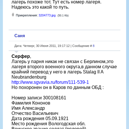
лагерь похоже тот. Тут есть номер лагеря.
Надеюсь это какой то путь.
Прикрепления:
3204773.jpg
(50.1 Kb)
Саня
Дата: Четверг, 30 Июня 2011, 19:17:12 | Сообщение #
8
Серфер
,
Лагерь у парня никак не связан с Берлином,это
лагеря второго военного округа,в данном случае
крайний перевод у него в лагерь Stalag II A
Neubrandenburg
http://www.sgvavia.ru/forum/111-539-1
Но похоронен он в Каров по данным ОБД :
Номер записи 300108161
Фамилия Кононов
Имя Александр
Отчество Васильевич
Дата рождения 05.09.1921
Место рождения Вологодская обл.
Воинское звание солдат (рядовой)