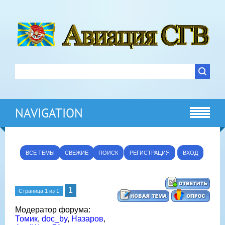
NAVIGATION
ВСЕ ТЕМЫ
СВЕЖИЕ
ПОИСК
РЕГИСТРАЦИЯ
ВХОД
1
Страница
1
из
1
Модератор форума:
Томик
,
doc_by
,
Назаров
,