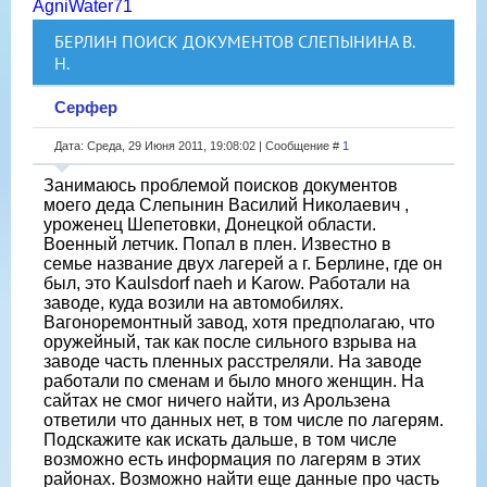
AgniWater71
БЕРЛИН ПОИСК ДОКУМЕНТОВ СЛЕПЫНИНА В.
Н.
Серфер
Дата: Среда, 29 Июня 2011, 19:08:02 | Сообщение #
1
Занимаюсь проблемой поисков документов
моего деда Слепынин Василий Николаевич ,
уроженец Шепетовки, Донецкой области.
Военный летчик. Попал в плен. Известно в
семье название двух лагерей а г. Берлине, где он
был, это Kaulsdorf naeh и Karow. Работали на
заводе, куда возили на автомобилях.
Вагоноремонтный завод, хотя предполагаю, что
оружейный, так как после сильного взрыва на
заводе часть пленных расстреляли. На заводе
работали по сменам и было много женщин. На
сайтах не смог ничего найти, из Арользена
ответили что данных нет, в том числе по лагерям.
Подскажите как искать дальше, в том числе
возможно есть информация по лагерям в этих
районах. Возможно найти еще данные про часть