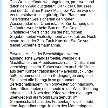
Das Werksgelände war abgelegen, preiswert und
durch den Wald gut getarnt. Dank der Chaussee
und der Bahnlinie Karow-Malchow-Waren war die
Verkehrsinfrastruktur günstig. Der Plauer und
Petersdorfer See sicherten den hohen
Wasserbedarf der Chemiefabrik. Zur Tarnung des
Geländes wurde beim Bau der Straße auf
Gradlinigkeit verzichtet, um die natürlichen
Gegebenheiten weitestgehend auszunutzen. Noch
heute zeugt der Zick-Zack-Kurs der Straße von
dieser Sicherheitsmaßnahme.
Etwa die Hälfte der Beschäftigten waren
ausländische Zwangsarbeiter, welche die
Machthaber zum Arbeitseinsatz nach Deutschland
verschleppt hatten. Später wurden auch Häftlinge
aus dem Konzentrationslager Ravensbrück unter
äußerst unmenschlichen Bedingungen eingesetzt.
Sie lebten alle beengt in so genannten
Bereitschaftslagern im Nordwesten von Malchow,
deren Steinbauten noch heute in der West-Siedlung
erhalten sind. Nach dem Krieg wurden die Lager
überwiegend als Wohnraum genutzt; im
Gemeinschaftshaus des Frauenlagers sitzt heute
eine Jugendherberge, in dem des Männerlagers