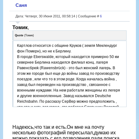
Саня
Дата: Четверг, 30 Июня 2011, 00:58:14 | Сообщение #
6
Томик
,
Quote
(
Томик
)
Картлов относится с общине Круков ( земля Меклендург
фон Померн), но не к Берлину.
В городе Eberswalde, который находится примерно 50 км
севернее Берлина находился филиал конц. лагеря
Равенсбрюk (Rawensbrück) - это был женский лагерь. В
этом же городе был еще до войны завод по производству
поездов , или что то в этом роде. Когда началась война ,
завод был переведен на производство , связанное с
военными нуждами. На нем работали женщины из легеря
и другие военнопленные. Завод назывался Deutsche
Reichsbahn. По рассказу СерВер можно предположить ,
что это и есть тот город , где работал Слепынин Василий.
Надеюсь,что так и есть.Он мне на почту
несколько фотографий пересылал,думаю их
можно показать с его позволения,ради поиска