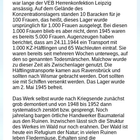
war lange der VEB Herrenkonfektion Leipzig
ansässig. Auf dem Gelände des
Konzentrationslagers standen 10 Baracken für je
100 Frauen, das heißt, dieses Lager wurde
ursprünglich für 1.000 Frauen ausgelegt. Bei diesen
1.000 Frauen blieb es aber nicht, denn 1945 waren
es bereits 5.000 Frauen. Augenzeugen haben
berichtet, dass am 24.11.1944 ein Transport mit
1.000 KZ-Häftlingen und 65 Wachleuten eintraf. Sie
waren bereits seit mehreren Wochen unterwegs, auf
den so genannten Todesmärschen. Malchow wurde
zu dieser Zeit als Zwischenlager genutzt. Die
Häftlingstransporte kamen aus Ravensbrück und
sollten nach Wismar gebracht werden. Dort sollten
sie mit Schiffen versenkt werden. Das Lager wurde
am 2. Mai 1945 befreit.
Das Werk selbst wurde nach Kriegsende zunächst
grob demontiert und von 1948 bis 1952 dann
systematisch zerstört bzw. gesprengt. Noch
jahrelang bargen örtliche Handwerker Baumaterial
aus den Ruinen. Inzwischen lässt sich die Struktur
des Werkes im Wald nur noch erahnen. Der Wald ist
heute ein Refugium der Natur; in vielen Ruinen
leben Fledermäuse. Erhalten sind die