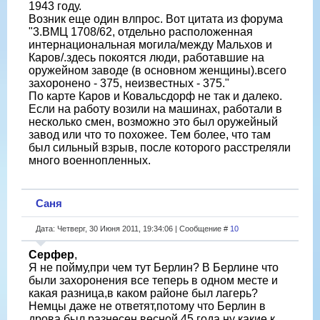
1943 году.
Возник еще один влпрос. Вот цитата из форума
"3.ВМЦ 1708/62, отдельно расположенная
интернациональная могила/между Мальхов и
Каров/.здесь покоятся люди, работавшие на
оружейном заводе (в основном женщины).всего
захоронено - 375, неизвестных - 375."
По карте Каров и Ковальсдорф не так и далеко.
Если на работу возили на машинах, работали в
несколько смен, возможно это был оружейный
завод или что то похожее. Тем более, что там
был сильный взрыв, после которого расстреляли
много военнопленных.
Саня
Дата: Четверг, 30 Июня 2011, 19:34:06 | Сообщение #
10
Серфер
,
Я не пойму,при чем тут Берлин? В Берлине что
были захоронения все теперь в одном месте и
какая разница,в каком районе был лагерь?
Немцы даже не ответят,потому что Берлин в
дрова был разнесен весной 45 года,ну какие к