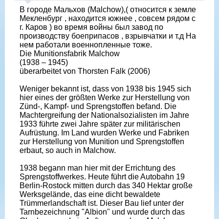
В городе Мальхов (Malchow),( относится к земле
Мекленбург , находится южнее , совсем рядом с
г. Каров ) во время войны был завод по
производству боеприпасов , взрывчатки и т.д На
нем работали военнопленные тоже.
Die Munitionsfabrik Malchow
(1938 – 1945)
überarbeitet von Thorsten Falk (2006)
Weniger bekannt ist, dass von 1938 bis 1945 sich
hier eines der größten Werke zur Herstellung von
Zünd-, Kampf- und Sprengstoffen befand. Die
Machtergreifung der Nationalsozialisten im Jahre
1933 führte zwei Jahre später zur militärischen
Aufrüstung. Im Land wurden Werke und Fabriken
zur Herstellung von Munition und Sprengstoffen
erbaut, so auch in Malchow.
1938 begann man hier mit der Errichtung des
Sprengstoffwerkes. Heute führt die Autobahn 19
Berlin-Rostock mitten durch das 340 Hektar große
Werksgelände, das eine dicht bewaldete
Trümmerlandschaft ist. Dieser Bau lief unter der
Tarnbezeichnung "Albion" und wurde durch das