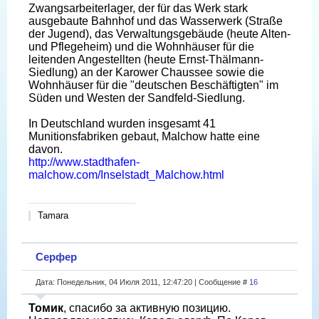
Zwangsarbeiterlager, der für das Werk stark
ausgebaute Bahnhof und das Wasserwerk (Straße
der Jugend), das Verwaltungsgebäude (heute Alten-
und Pflegeheim) und die Wohnhäuser für die
leitenden Angestellten (heute Ernst-Thälmann-
Siedlung) an der Karower Chaussee sowie die
Wohnhäuser für die "deutschen Beschäftigten" im
Süden und Westen der Sandfeld-Siedlung.
In Deutschland wurden insgesamt 41
Munitionsfabriken gebaut, Malchow hatte eine
davon.
http://www.stadthafen-
malchow.com/Inselstadt_Malchow.html
Tamara
Серфер
Дата: Понедельник, 04 Июля 2011, 12:47:20 | Сообщение #
16
Томик
, спасибо за активную позицию.