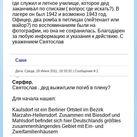
где служил и летное училище, которое дед
заканчивал по спискам ( вопрос где искать?). В
лагере он был 1942 и возможно 1943 год.
Офицер, два ромба в петлицах (лейтенант или
майор?) по воспоминаниям были на
фотографии, но она не сохранилась. Благодарен
за любую информацию и указания к действию. С
уважением Святослав
Саня
Дата: Среда, 29 Июня 2011, 19:33:32 | Сообщение #
2
Серфер
,
Святослав . дед выжил,или погиб в плену?
Для начала нашел:
Kaulsdorf ist ein Berliner Ortsteil im Bezirk
Marzahn-Hellersdorf. Zusammen mit Biesdorf und
Mahlsdorf befindet sich hier Deutschlands größtes
zusammenhängendes Gebiet mit Ein- und
Zweifamilienhäusern