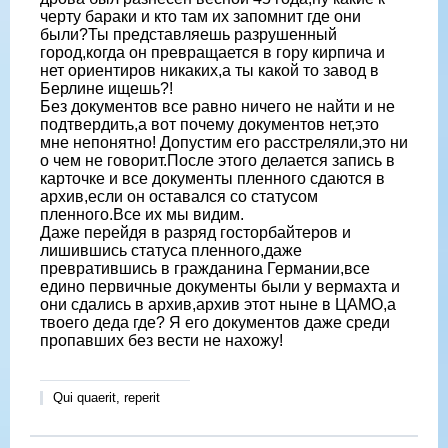
черту бараки и кто там их запомнит где они
были?Ты представляешь разрушенный
город,когда он превращается в гору кирпича и
нет ориентиров никаких,а ты какой то завод в
Берлине ищешь?!
Без документов все равно ничего не найти и не
подтвердить,а вот почему документов нет,это
мне непонятно! Допустим его расстреляли,это ни
о чем не говорит.После этого делается запись в
карточке и все документы пленного сдаются в
архив,если он оставался со статусом
пленного.Все их мы видим.
Даже перейдя в разряд госторбайтеров и
лишившись статуса пленного,даже
превратившись в гражданина Германии,все
едино первичные документы были у вермахта и
они сдались в архив,архив этот ныне в ЦАМО,а
твоего деда где? Я его документов даже среди
пропавших без вести не нахожу!
Qui quaerit, reperit