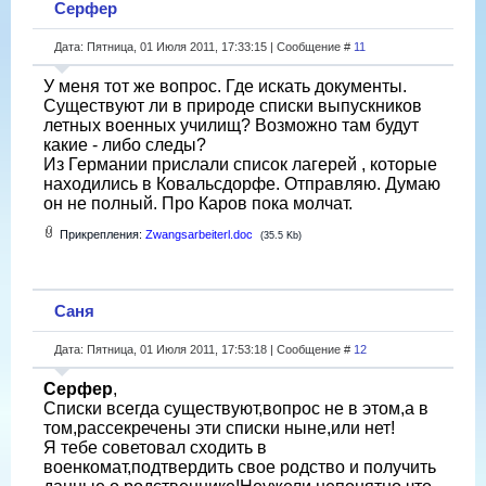
Серфер
Дата: Пятница, 01 Июля 2011, 17:33:15 | Сообщение #
11
У меня тот же вопрос. Где искать документы.
Существуют ли в природе списки выпускников
летных военных училищ? Возможно там будут
какие - либо следы?
Из Германии прислали список лагерей , которые
находились в Ковальсдорфе. Отправляю. Думаю
он не полный. Про Каров пока молчат.
Прикрепления:
Zwangsarbeiterl.doc
(35.5 Kb)
Саня
Дата: Пятница, 01 Июля 2011, 17:53:18 | Сообщение #
12
Серфер
,
Списки всегда существуют,вопрос не в этом,а в
том,рассекречены эти списки ныне,или нет!
Я тебе советовал сходить в
военкомат,подтвердить свое родство и получить