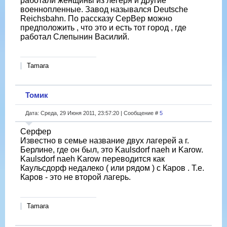
работали женщины из легеря и другие
военнопленные. Завод назывался Deutsche
Reichsbahn. По рассказу СерВер можно
предположить , что это и есть тот город , где
работал Слепынин Василий.
Tamara
Томик
Дата: Среда, 29 Июня 2011, 23:57:20 | Сообщение #
5
Серфер
Известно в семье название двух лагерей а г.
Берлине, где он был, это Kaulsdorf naeh и Karow.
Kaulsdorf naeh Karow переводится как
Каульсдорф недалеко ( или рядом ) с Каров . Т.е.
Каров - это не второй лагерь.
Tamara