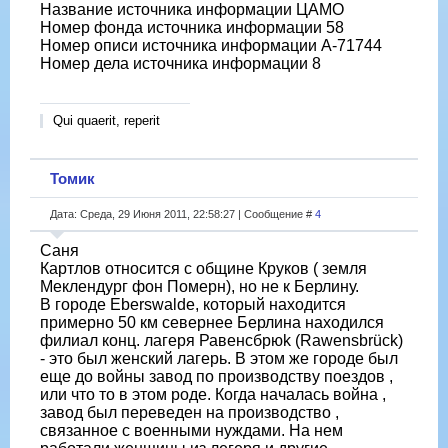
Название источника информации ЦАМО
Номер фонда источника информации 58
Номер описи источника информации A-71744
Номер дела источника информации 8
Qui quaerit, reperit
Томик
Дата: Среда, 29 Июня 2011, 22:58:27 | Сообщение #
4
Саня
Картлов относится с общине Круков ( земля
Меклендург фон Померн), но не к Берлину.
В городе Eberswalde, который находится
примерно 50 км севернее Берлина находился
филиал конц. лагеря Равенсбрюk (Rawensbrück)
- это был женский лагерь. В этом же городе был
еще до войны завод по производству поездов ,
или что то в этом роде. Когда началась война ,
завод был переведен на производство ,
связанное с военными нуждами. На нем