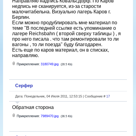
Направляю надпись Ковальсдорф. По Каров
недпись не сканируется, из-за старости
малочитабельна. Визуально лагерь Каров г.
Берлин.
Если можно продублировать мне материал по
теме "В последней ссылке есть упоминание о
лагере Reichsbahn ( второй сверху таблицы ) , я
про него писала . что там ремонтировали то ли
вагоны , то ли поезда" буду благодарен.
Есть еще по каров материал, он в списках,
направляю.
Прикрепления:
3180749.jpg
(28.5 Kb)
Серфер
Дата: Понедельник, 04 Июля 2011, 12:53:15 | Сообщение #
17
Обратная сторона
Прикрепления:
7989470.jpg
(36.5 Kb)