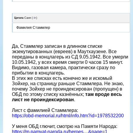
Цитата
Саня
(
)
Фамилия Стаммлер
Да, Стаммлер записан в длинном списке
экзекутированных (евреев) в Маутхаузене. Все
переданы в концлагерь из СД 9.05.1942. Все умерли
10.05.1942, у всех время смерти 0 часов 15 минут.
Видимо, газовая камера, практически сразу по
прибытии в концлагерь.
В этих же списках есть конечно же и искомый
Зойхер, на страницу раньше Стаммлера. Не знаю,
почему Зойхер не проиндексирован (пропущен) в
ОБД по этому списку казнëнных;
там вроде весь
лист не проиндексирован
.
Лист с фамилией Стаммлера:
https://obd-memorial.ru/html/info.htm?id=1978532200
У меня ОБД глючит, смотрю на Памяти Народа:
https://m.pamyat-naroda.ru/heroes....&page=1