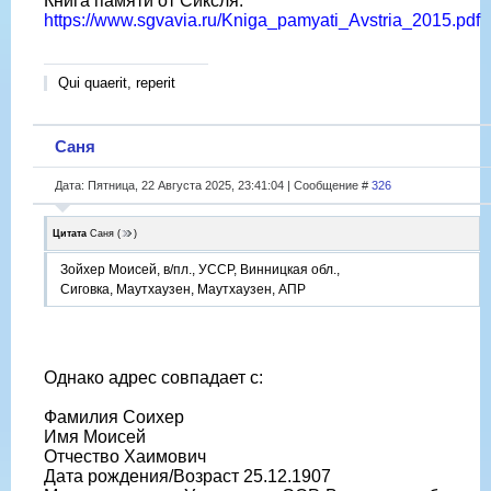
Книга памяти от Сиксля:
https://www.sgvavia.ru/Kniga_pamyati_Avstria_2015.pdf
Qui quaerit, reperit
Саня
Дата: Пятница, 22 Августа 2025, 23:41:04 | Сообщение #
326
Цитата
Саня
(
)
Зойхер Моисей, в/пл., УССР, Винницкая обл.,
Сиговка, Маутхаузен, Маутхаузен, АПР
Однако адрес совпадает с:
Фамилия Соихер
Имя Моисей
Отчество Хаимович
Дата рождения/Возраст 25.12.1907