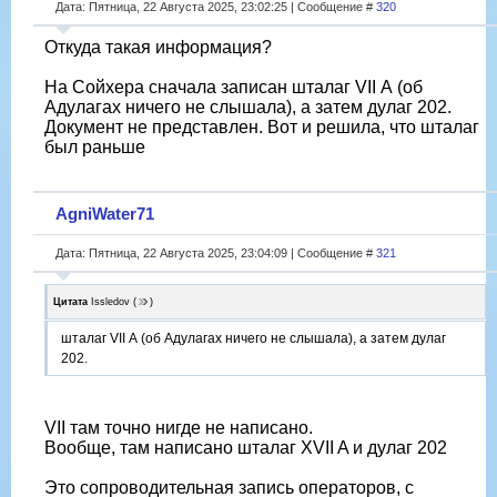
Дата: Пятница, 22 Августа 2025, 23:02:25 | Сообщение #
320
Откуда такая информация?
На Сойхера сначала записан шталаг VII А (об
Адулагах ничего не слышала), а затем дулаг 202.
Документ не представлен. Вот и решила, что шталаг
был раньше
AgniWater71
Дата: Пятница, 22 Августа 2025, 23:04:09 | Сообщение #
321
Цитата
Issledov
(
)
шталаг VII А (об Адулагах ничего не слышала), а затем дулаг
202.
VII там точно нигде не написано.
Вообще, там написано шталаг XVII A и дулаг 202
Это сопроводительная запись операторов, с