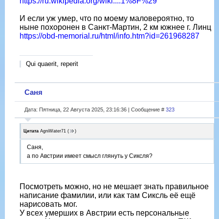
https://ru.wikipedia.org/wiki....1%8F%29
И если уж умер, что по моему маловероятно, то
ныне похоронен в Санкт-Мартин, 2 км южнее г. Линц
https://obd-memorial.ru/html/info.htm?id=261968287
Qui quaerit, reperit
Саня
Дата: Пятница, 22 Августа 2025, 23:16:36 | Сообщение #
323
Цитата
AgniWater71
(
)
Саня,
а по Австрии имеет смысл глянуть у Сиксля?
Посмотреть можно, но не мешает знать правильное
написание фамилии, или как там Сиксль её ещё
нарисовать мог.
У всех умерших в Австрии есть персональные