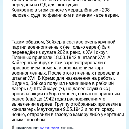
переданы из СД для экзекуции.
Конкретно в этом списке умервщлëнных - 208
человек, судя по фамилиям и именам - все евреи.
Таким образом, Зойхер в составе очень крупной
партии военнопленных (не только евреи) был
переведëн из дулага 202 в рейх, в XVII округ.
Пленных привезли 18.03.1942 в шталаг XVII A
Кайзерштайнбрух и там зарегистрировали с
присвоением номера и оформлением карт
военнопленных. После этого пленных перевели в
шталаг XVII B Кремс для назначения на работы.
Видимо, Зойхер получил назначение в рабочий
лагерь (?) Штайнхаус (?), но далее служба СД
провела акции отбора евреев, согласно принятым
ранее (ещë до 1942 года) распоряжениям о
выявлении евреев. Группу отобранных привезли в
концлагерь Маутхаузен 9.05.1942 и почти сразу,
ночью, отправили в газовую камеру либо умертвили
иным способом.
Прикрепления:
0020681.webp
(806.0 Kb)