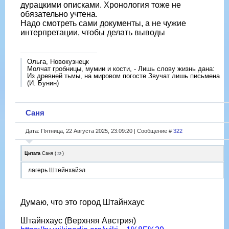
дурацкими описками. Хронология тоже не
обязательно учтена.
Надо смотреть сами документы, а не чужие
интерпретации, чтобы делать выводы
Ольга, Новокузнецк
Молчат гробницы, мумии и кости, - Лишь слову жизнь дана:
Из древней тьмы, на мировом погосте Звучат лишь письмена
(И. Бунин)
Саня
Дата: Пятница, 22 Августа 2025, 23:09:20 | Сообщение #
322
Цитата
Саня
(
)
лагерь Штейнхайэл
Думаю, что это город Штайнхаус
Штайнхаус (Верхняя Австрия)