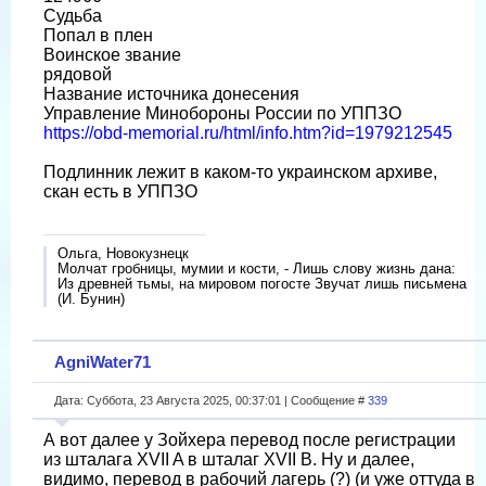
Судьба
Попал в плен
Воинское звание
рядовой
Название источника донесения
Управление Минобороны России по УППЗО
https://obd-memorial.ru/html/info.htm?id=1979212545
Подлинник лежит в каком-то украинском архиве,
скан есть в УППЗО
Ольга, Новокузнецк
Молчат гробницы, мумии и кости, - Лишь слову жизнь дана:
Из древней тьмы, на мировом погосте Звучат лишь письмена
(И. Бунин)
AgniWater71
Дата: Суббота, 23 Августа 2025, 00:37:01 | Сообщение #
339
А вот далее у Зойхера перевод после регистрации
из шталага XVII A в шталаг XVII B. Ну и далее,
видимо, перевод в рабочий лагерь (?) (и уже оттуда в