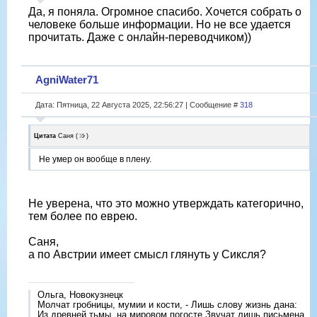
Да, я поняла. Огромное спасибо. Хочется собрать о
человеке больше информации. Но не все удается
прочитать. Даже с онлайн-переводчиком))
AgniWater71
Дата: Пятница, 22 Августа 2025, 22:56:27 | Сообщение #
318
Цитата
Саня
(
)
Не умер он вообще в плену.
Не уверена, что это можно утверждать категорично,
тем более по еврею.
Саня,
а по Австрии имеет смысл глянуть у Сиксля?
Ольга, Новокузнецк
Молчат гробницы, мумии и кости, - Лишь слову жизнь дана:
Из древней тьмы, на мировом погосте Звучат лишь письмена