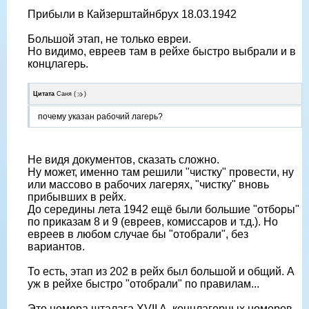
Прибыли в Кайзерштайнбрух 18.03.1942
Большой этап, не только евреи.
Но видимо, евреев там в рейхе быстро выбрали и в
концлагерь.
Цитата
Саня
(
)
почему указан рабочий лагерь?
Не видя документов, сказать сложно.
Ну может, именно там решили "чистку" провести, ну
или массово в рабочих лагерях, "чистку" вновь
прибывших в рейх.
До середины лета 1942 ещë были большие "отборы"
по приказам 8 и 9 (евреев, комиссаров и т.д.). Но
евреев в любом случае бы "отобрали", без
вариантов.
То есть, этап из 202 в рейх был большой и общий. А
уж в рейхе быстро "отобрали" по правилам...
Это номера шталага XVII A, концлагерных номеров