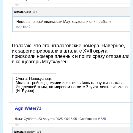
Цитата
Саня
(
)
Номера по всей видимости Маутхаузена и они прибыли
партией.
Полагаю, что это шталаговские номера. Наверное,
их зарегистрировали в шталаге XVII округа,
присвоили номера пленных и почти сразу отправили
в концлагерь Маутхаузен
Ольга, Новокузнецк
Молчат гробницы, мумии и кости, - Лишь слову жизнь дана:
Из древней тьмы, на мировом погосте Звучат лишь письмена
(И. Бунин)
AgniWater71
Дата: Суббота, 23 Августа 2025, 00:13:05 | Сообщение #
335
Цитата
Issledov
(
)