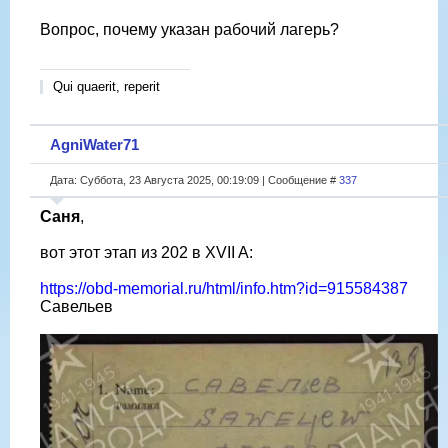
Вопрос, почему указан рабочий лагерь?
Qui quaerit, reperit
AgniWater71
Дата: Суббота, 23 Августа 2025, 00:19:09 | Сообщение #
337
Саня
,
вот этот этап из 202 в XVII A:
https://obd-memorial.ru/html/info.htm?id=915584387
Савельев