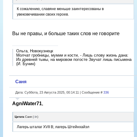
К сожалению, славяне меньше заинтересованы в
увековечивании своих героев.
Вы не правы, и больше таких слов не говорите
Ольга, Новокузнецк
Молчат гробницы, мумии и кости, - Лишь слову жизнь дана:
Из древней тьмы, на мировом погосте Звучат лишь письмена
(И. Бунин)
Саня
Дата: Суббота, 23 Августа 2025, 00:14:11 | Сообщение #
336
AgniWater71
,
Цитата
Саня
(
)
Лагерь шталаг XVII B; лагерь Штейнхайэл