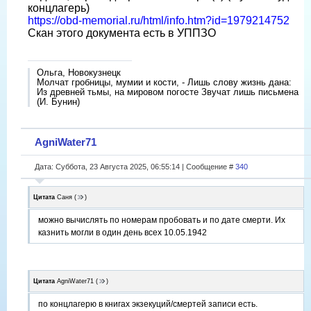
концлагерь)
https://obd-memorial.ru/html/info.htm?id=1979214752
Скан этого документа есть в УППЗО
Ольга, Новокузнецк
Молчат гробницы, мумии и кости, - Лишь слову жизнь дана:
Из древней тьмы, на мировом погосте Звучат лишь письмена
(И. Бунин)
AgniWater71
Дата: Суббота, 23 Августа 2025, 06:55:14 | Сообщение #
340
Цитата
Саня
(
)
можно вычислять по номерам пробовать и по дате смерти. Их
казнить могли в один день всех 10.05.1942
Цитата
AgniWater71
(
)
по концлагерю в книгах экзекуций/смертей записи есть.