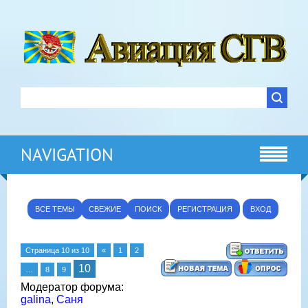
NAVIGATION
ВСЕ ТЕМЫ
СВЕЖИЕ
ПОИСК
РЕГИСТРАЦИЯ
ВХОД
Страница
10
из
10
«
1
2
10
…
8
9
Модератор форума:
galina
,
Саня