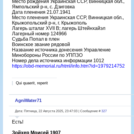
Место рождения Украинская ССР, Винницкая обл.,
Ямпольский р-н, с. Дзиговка
Дата пленения 21.07.1941
Место пленения Украинская ССР, Винницкая обл.,
Крыжопольский р-н, г. Крыжополь
Лагерь шталаг XVII B; лагерь Штейнхайэл
Лагерный номер 124966
Судьба Попал в плен
Воинское звание рядовой
Название источника донесения Управление
Минобороны России по УППЗО
Номер дела источника информации 1012
https://obd-memorial.ru/html/info.htm?id=1979214752
Qui quaerit, reperit
AgniWater71
Дата: Пятница, 22 Августа 2025, 23:47:03 | Сообщение #
327
Есть!
Зойхер Моисей 1907