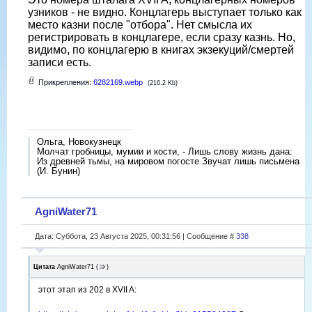
узников - не видно. Концлагерь выступает только как
место казни после "отбора". Нет смысла их
регистрировать в концлагере, если сразу казнь. Но,
видимо, по концлагерю в книгах экзекуций/смертей
записи есть.
Прикрепления:
6282169.webp
(216.2 Kb)
Ольга, Новокузнецк
Молчат гробницы, мумии и кости, - Лишь слову жизнь дана:
Из древней тьмы, на мировом погосте Звучат лишь письмена
(И. Бунин)
AgniWater71
Дата: Суббота, 23 Августа 2025, 00:31:56 | Сообщение #
338
Цитата
AgniWater71
(
)
этот этап из 202 в XVII A: