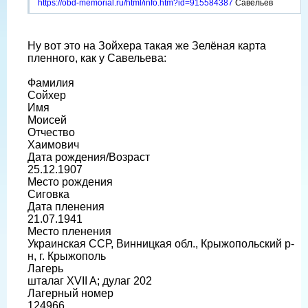
https://obd-memorial.ru/html/info.htm?id=915584387
Савельев
Ну вот это на Зойхера такая же Зелëная карта
пленного, как у Савельева:
Фамилия
Сойхер
Имя
Моисей
Отчество
Хаимович
Дата рождения/Возраст
25.12.1907
Место рождения
Сиговка
Дата пленения
21.07.1941
Место пленения
Украинская ССР, Винницкая обл., Крыжопольский р-
н, г. Крыжополь
Лагерь
шталаг XVII A; дулаг 202
Лагерный номер
124966