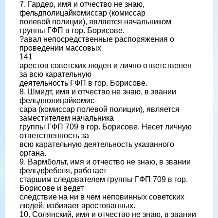
7. Гардер, имя и отчество не знаю,
фельдполицайкомиссар (комиссар
полевой полиции), является начальником
группы ГФП в гор. Борисове.
?авал непосредственные распоряжения о
проведении массовых
141
арестов советских люден и лично ответственен
за всю карательную
деятельность ГФП в гор. Борисове.
8. Шмидт, имя и отчество не знаю, в звании
фельдполицайкомис-
сара (комиссар полевой полиции), является
заместителем начальника
группы ГФП 709 в гор. Борисове. Несет личную
ответственность за
всю карательную деятельность указанного
органа.
9. Вармбольт, имя и отчество не знаю, в звании
фельдфебеля, работает
старшим следователем группы ГФП 709 в гор.
Борисове и ведет
следствие на ни в чем неповинных советских
людей, избивает арестованных.
10. Солянский, имя и отчество не знаю, в звании