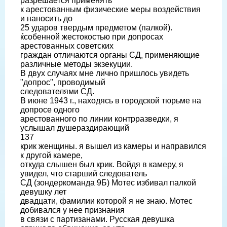
разрешается применять
к арестованным физические меры воздействия
и наносить до
25 ударов твердым предметом (палкой).
ќсобенной жестокостью при допросах
арестованных советских
граждан отличаются органы СД, применяющие
различные методы экзекуции.
В двух случаях мне лично пришлось увидеть
"допрос", проводимый
следователями СД.
В июне 1943 г., находясь в городской тюрьме на
допросе одного
арестованного по линии контрразведки, я
услышал душераздирающий
137
крик женщины. я вышел из камеры и направился
к другой камере,
откуда слышен был крик. Войдя в камеру, я
увидел, что старший следователь
СД (зондеркоманда 9Б) Мотес избивал палкой
девушку лет
двадцати, фамилии которой я не знаю. Мотес
добивался у нее признания
в связи с партизанами. Русская девушка