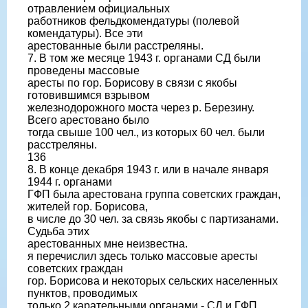
отравлением официальных
работников фельдкомендатуры (полевой
комендатуры). Все эти
арестованные были расстреляны.
7. В том же месяце 1943 г. органами СД были
проведены массовые
аресты по гор. Борисову в связи с якобы
готовившимся взрывом
железнодорожного моста через р. Березину.
Всего арестовано было
тогда свыше 100 чел., из которых 60 чел. были
расстреляны.
136
8. В конце декабря 1943 г. или в начале января
1944 г. органами
ГФП была арестована группа советских граждан,
жителей гор. Борисова,
в числе до 30 чел. за связь якобы с партизанами.
Судьба этих
арестованных мне неизвестна.
я перечислил здесь только массовые аресты
советских граждан
гор. Борисова и некоторых сельских населенных
пунктов, проводимых
только 2 карательными органами - СД и ГФП.