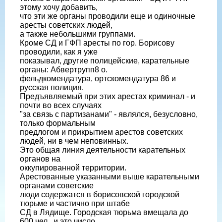
этому хочу добавить,
что эти же органы проводили еще и одиночные
аресты советских людей,
а также небольшими группами.
Кроме СД и ГФП аресты по гор. Борисову
проводили, как я уже
показывал, другие полицейские, карательные
органы: Абвертрупп8 о.
фельдкомендатура, ортскомендатура 86 и
русская полиция.
Предъявляемый при этих арестах криминал - и
почти во всех случаях
"за связь с партизанами" - являлся, безусловно,
только формальным
предлогом и прикрытием арестов советских
людей, ни в чем неповинных.
Это общая линия деятельности карательных
органов на
оккупированной территории.
Арестованные указанными выше карательными
органами советские
люди содержатся в борисовской городской
тюрьме и частично при штабе
СД в Лядище. Городская тюрьма вмещала до
600 чел., и это число,