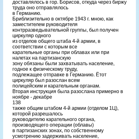
доставлялось в гор. Борисов, откуда через биржу
труда оно отправлялось
в Германию.
Бриблизительно в октябре 1943 г. мною, как
заместителем руководителя
контрразведывательной группы, был получен
циркуляр одного
из отделов общего штаба 4-й армии, в
соответствии с которым все
карательные органы при облавах или при
налетах на партизанскую
зону обязаны были захватывать население,
годное к физическому труду,
подлежащее отправке в Германию. Ётот
циркуляр был разослан всем
полицейским и карательным органам.
Вторая инструкция была разослана примерно в
ноябре - декабре
138
также общим штабом 4-й армии (отделом 1Ц),
которой разрешалось
руководителю карательного органа,
производящего операции (облавы)
в партизанских зонах, по собственному
усмотрению задерживать население,