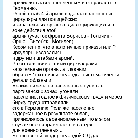
причислять к военнопленным и отправлять в
Германию.
ќбщий штаб 4-й армии издавал изложенные
циркуляры для полицейских
и карательных органов, дислоцирующихся в
зоне действия этой
армии (участок фронта Борисов - Толочин -
Орша - Витебск - Могилев).
Ќесомненно, что аналогичные приказы или ?
иркуляры издавались
и другими штабами армий.
В соответствии с этими циркулярами
карательные органы, а главным
образом "охотничьи команды" систематически
делали облавы и
мелкие налеты на населенные пункты в
партизанских зонах, угоняли
население, годное к физическому труду, и через
биржу труда отправляли
его в Германию. ?сли же население,
задержанное в результате облав,
причислялось к военнопленным, то в этом
случае оно направлялось в лагеря
для военнопленных...
Борисовской зондеркомандой СД для