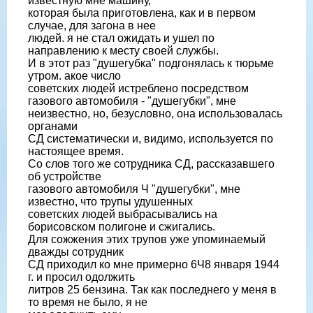
известную мне машину,
которая была приготовлена, как и в первом
случае, для загона в нее
людей. я не стал ожидать и ушел по
направлению к месту своей службы.
И в этот раз "душегубка" подгонялась к тюрьме
утром. акое число
советских людей истреблено посредством
газового автомобиля - "душегубки", мне
неизвестно, но, безусловно, она использовалась
органами
СД систематически и, видимо, используется по
настоящее время.
Со слов того же сотрудника СД, рассказавшего
об устройстве
газового автомобиля Ч "душегубки", мне
известно, что трупы удушенных
советских людей выбрасывались на
борисовском полигоне и сжигались.
Для сожжения этих трупов уже упоминаемый
дважды сотрудник
СД приходил ко мне примерно 6Ч8 января 1944
г. и просил одолжить
литров 25 бензина. Так как последнего у меня в
то время не было, я не