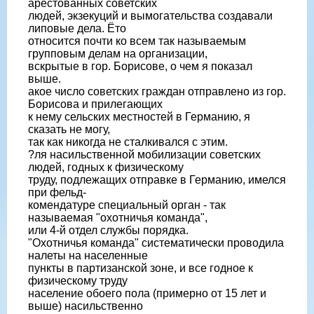
арестованных советских
людей, экзекуций и вымогательства создавали
липовые дела. Ёто
относится почти ко всем так называемым
групповым делам на организации,
вскрытые в гор. Борисове, о чем я показал
выше.
акое число советских граждан отправлено из гор.
Борисова и прилегающих
к нему сельских местностей в Германию, я
сказать не могу,
так как никогда не сталкивался с этим.
?ля насильственной мобилизации советских
людей, годных к физическому
труду, подлежащих отправке в Германию, имелся
при фельд-
комендатуре специальный орган - так
называемая "охотничья команда",
или 4-й отдел службы порядка.
"Охотничья команда" систематически проводила
налеты на населенные
пункты в партизанской зоне, и все годное к
физическому труду
население обоего пола (примерно от 15 лет и
выше) насильственно