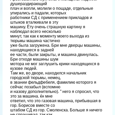
душераздирающий
плач и вопли, молили о пощаде, отдельные
упирались и падали, которых
работники СД с применением прикладов и
штыков вталкивали в эту
машину. Ёту очень страшную картину я
наблюдал всего несколько
минут, так как к моменту моего выхода из
тюрьмы машина частично
уже была загружена. Бри мне дверцы машины,
находящиеся в задней
ее части, были закрыты, и машина двинулась.
Бри отходе машины шум
мотора не мог заглушить крики находящихся в
кузове людей.
Там же, во дворе, находился начальник
городской тюрьмы, немец,
в звании фельдфебеля, фамилию которого я
сейчас позабыл (вспомню
и назову дополнительно). ” него я спросил, что
это за машина. ќн мне
ответил, что это газовая машина, прибывшая в
гор. Борисов вместе со
штабом СД из гор. Смоленска. Больше я ничего
не спрашивал, так как