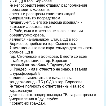
7Б (СД) в гор. Борисове.
ќн непосредственно отдавал распоряжения
производить массовые
аресты и расстрелы советских людей,
умерщвлять их посредством
"душегубки". С его же ведома избивали и
истязали арестованных.
2. Рабе, имя и отчество не знаю, в звании
оберштурмфюрера,
является начальником штаба СД в гор.
Борисове, прибыл из гор. Смоленска.
ќтветственен за всю карательную деятельность
органов СД в
гор. Смоленске и Борисове. Вместе со всем
штабом доставил в гор. Борисов
газовый автомобиль Ч "душегубку".
3. Ўредер, имя и отчество не знаю, в звании
штурмфюрера8 8,
является заместителем начальника
зондеркоманды 7Б ( СД ) в гор. Борисове.
ќн также полностью ответственный за всю
карательную
деятельность зондеркоманды 7Б, за расстрелы и
умерщвления в "душегубке
" советских граждан.