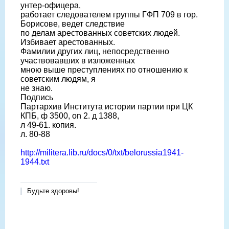
унтер-офицера,
работает следователем группы ГФП 709 в гор.
Борисове, ведет следствие
по делам арестованных советских людей.
Избивает арестованных.
Фамилии других лиц, непосредственно
участвовавших в изложенных
мною выше преступлениях по отношению к
советским людям, я
не знаю.
Подпись
Партархив Института истории партии при ЦК
КПБ, ф 3500, on 2. д 1388,
л 49-61. копия.
л. 80-88
http://militera.lib.ru/docs/0/txt/belorussia1941-
1944.txt
Будьте здоровы!