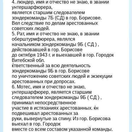
4. люндер, имя и отчество не знаю, в звании
унтершарфюрера,
является старшим следователем
зондеркоманды 7Б (СД) в гор. Борисове.
Вел следствие по делам арестованных
советских людей.
5. Рат, имя и отчество не знаю, в звании
оберштурмфюрера, являлся
начальником зондеркоманды 9Б ( СД ) ,
действовавшей в гор. Борисове
до октября 1943 г. и выехавшей в гор. Городок
Витебской обл.
ќтветственный за всю деятельность
зондеркоманды 9Б в гор. Борисове
по уничтожению советских людей и экзекуции
арестованных при допросах.
6. Мотес, имя и отчество не знаю,
унтершарфюрер, является старшим
следователем зондеркоманды 9Б ( СД ) ,
принимал непосредственное
участие в истязаниях арестованных. ќн
подвешивал арестованных за
руки, вывернутые за спину. Из гор. Борисова
выехал в гор. Городок
вместе со всем составом указанной команды.