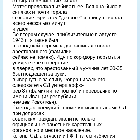
отрицала обвинение, за что
Мотес продолжал избивать ее. Вся она была в
синяках и почти теряла
сознание. Бри этом "допросе" я присутствовал
всего несколько мину г
и ушел.
Во втором случае, приблизительно в августе
1943 г., я также был
в городской тюрьме и допрашивал своего
арестованного (фамилии
сейчас не помню). Идя по коридору тюрьмы, я
увидел через отверстие
в дверях, что арестованный мужчина лет 30-35
был подвешен за руки,
вывернутые за спину. ?опрашивали его
следователь СД унтершарфю-
рер 87 (фамилии не помню) и переводчик по
имени Иван (из республики
немцев Роволжья).
ќ методах экзекуций, применяемых органами СД
при допросах
советских граждан, знали не только
официальные работники карательных
органов, но и местное население.
ќрганы СД, а отчасти и ГФП путем избиения