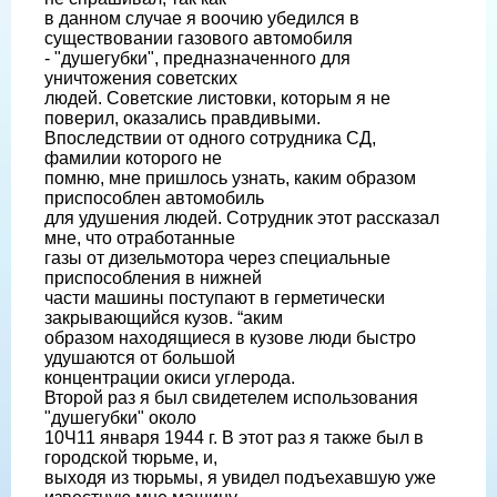
в данном случае я воочию убедился в
существовании газового автомобиля
- "душегубки", предназначенного для
уничтожения советских
людей. Советские листовки, которым я не
поверил, оказались правдивыми.
Впоследствии от одного сотрудника СД,
фамилии которого не
помню, мне пришлось узнать, каким образом
приспособлен автомобиль
для удушения людей. Сотрудник этот рассказал
мне, что отработанные
газы от дизельмотора через специальные
приспособления в нижней
части машины поступают в герметически
закрывающийся кузов. “аким
образом находящиеся в кузове люди быстро
удушаются от большой
концентрации окиси углерода.
Второй раз я был свидетелем использования
"душегубки" около
10Ч11 января 1944 г. В этот раз я также был в
городской тюрьме, и,
выходя из тюрьмы, я увидел подъехавшую уже