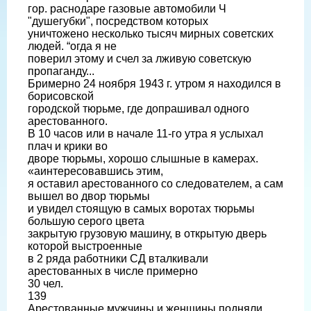
гор. раснодаре газовые автомобили Ч
"душегубки", посредством которых
уничтожено несколько тысяч мирных советских
людей. “огда я не
поверил этому и счел за лживую советскую
пропаганду...
Бримерно 24 ноября 1943 г. утром я находился в
борисовской
городской тюрьме, где допрашивал одного
арестованного.
В 10 часов или в начале 11-го утра я услыхал
плач и крики во
дворе тюрьмы, хорошо слышные в камерах.
«аинтересовавшись этим,
я оставил арестованного со следователем, а сам
вышел во двор тюрьмы
и увидел стоящую в самых воротах тюрьмы
большую серого цвета
закрытую грузовую машину, в открытую дверь
которой выстроенные
в 2 ряда работники СД вталкивали
арестованных в числе примерно
30 чел.
139
Арестованные мужчины и женщины подняли