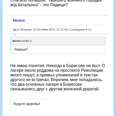
Спасибо большое. "бывшего военного городка
ж/д батальона" - это Лядищи?
Nestor
Дата: Вторник, 22 Октября 2013, 21:12:44 | Сообщение #
12
Цитата
avtolyk
(
)
Лядищи?
Не имею понятия. Никогда в Борисове не был. О
лагере около роддома на проспекте Революции
много пишут, а прямых упоминаний в текстах
другого не встречал. Впрочем, мне попадалось,
что два основных лагеря в Борисове
связывались друг с другом железной дорогой.
Будьте здоровы!