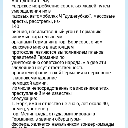
мог одолжить ему.
«верское истребление советских людей путем
умерщвления их в
газовых автомобилях Ч "душегубках", массовые
аресты, расстрелы, из-
140
биения, насильственный угон в Германию,
чинимые карательными
органами Германии в гор. Борисове, о чем
изложено мною в настоящем
протоколе, являются выполнением планов
правителей Германии по
уничтожению советского народа. « а gee эти
злодеяния несут ответственность
правители фашистской Германии и верховное
главнокомандование
немецкой армии.
Из числа непосредственных виновников этих
преступлений мне известны
следующие:
1. Борк, имя и отчество не знаю, лет около 40,
немец, уроженец
гор. Менинграда, откуда эмигрировал в
Германию, в звании оберштурм-
фюрера, является начальником зондеркоманды