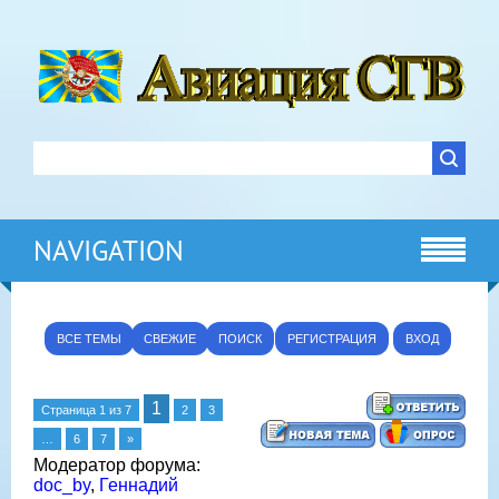
NAVIGATION
ВСЕ ТЕМЫ
СВЕЖИЕ
ПОИСК
РЕГИСТРАЦИЯ
ВХОД
1
Страница
1
из
7
2
3
…
6
7
»
Модератор форума:
doc_by
,
Геннадий