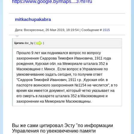
https://www.google.by/maps....3?hl=ru
mitkachupakabra
Дата: Воскресенье, 26 Мая 2019, 18:19:54 | Сообщение #
1515
Цитата
doc_by
(
)
Прошло 9 лет как поднимался вопрос по вопросу
захоронения Сидорова Тимофея Ивановича, 1911 года
рождения, Курская обл. на Мемориале шталага 352 в
Масюковщине г. Минск . Если вопрос в Управление по
увековечиванию задать сегодня, то получим ответ
"Сидоров Тимофей Иванович, 1911 г.р. ,Курская обл. в
паспорте воинского захоронения №1154 не числится", в то
время как имеется документ, который четко указывает на
его смерть в лазарете шталага 352 в Масюковщине и
захоронении на Мемориале Масюковщины.
Вы же сами цитировал Эсту "по информации
Управления по увековечению памяти