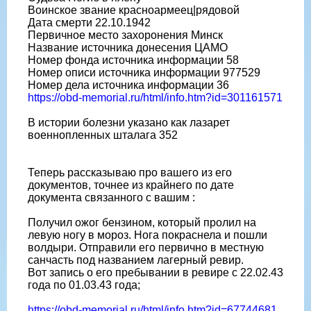
Воинское звание красноармеец|рядовой
Дата смерти 22.10.1942
Первичное место захоронения Минск
Название источника донесения ЦАМО
Номер фонда источника информации 58
Номер описи источника информации 977529
Номер дела источника информации 36
https://obd-memorial.ru/html/info.htm?id=301161571
В истории болезни указано как лазарет
военнопленных шталага 352
Теперь рассказываю про вашего из его
документов, точнее из крайнего по дате
документа связанного с вашим :
Получил ожог бензином, который пролил на
левую ногу в мороз. Нога покраснела и пошли
волдыри. Отправили его первично в местную
санчасть под названием лагерный ревир.
Вот запись о его пребывании в ревире с 22.02.43
года по 01.03.43 года;
https://obd-memorial.ru/html/info.htm?id=67744681