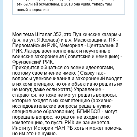
эти были ей осмыслены. В 2018 она ушла, теперь там
новый специалист...
Моя тема Шталаг 352, это Пушкинские казармы
(в.ч. на ул. Я.Коласа) и в.ч. Масюковщина. ПК -
Первомайский РИК, Мемориал - Центральный
РИК, Лагерь военнопленных и неучтенные
воинские захоронения ( советские и немецкие) -
Фрунзенский РИК.
Приходится общаться со всеми идеологами,
поэтому свое мнение имею. ( Скажу так -
вопросы увековечивания и захоронений входят
в их компетенцию, но они объективно решить их
не могут, даже если хотят.) Управление -
стараются, но тоже не могут решать вопросы,
которые входят в их компетенцию (архивно-
исследовательские вопросы решать нужно
специальное образование), БГМИВОВ - могут
порешать вопрос, но раз он не входит в их
компетенцию, то пусть РИК им занимается.
Институт Истории НАН РБ хоть и может помочь,
но им это не нужно.