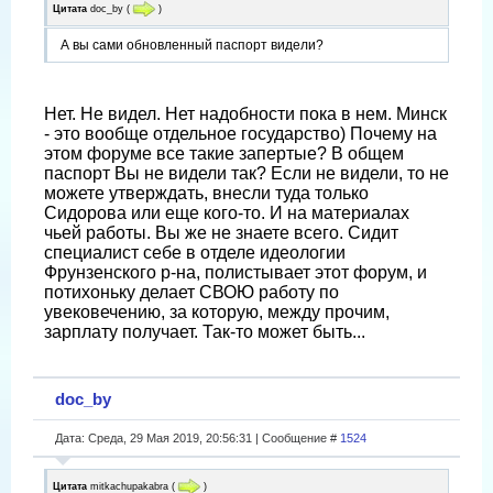
Цитата
doc_by
(
)
А вы сами обновленный паспорт видели?
Нет. Не видел. Нет надобности пока в нем. Минск
- это вообще отдельное государство) Почему на
этом форуме все такие запертые? В общем
паспорт Вы не видели так? Если не видели, то не
можете утверждать, внесли туда только
Сидорова или еще кого-то. И на материалах
чьей работы. Вы же не знаете всего. Сидит
специалист себе в отделе идеологии
Фрунзенского р-на, полистывает этот форум, и
потихоньку делает СВОЮ работу по
увековечению, за которую, между прочим,
зарплату получает. Так-то может быть...
doc_by
Дата: Среда, 29 Мая 2019, 20:56:31 | Сообщение #
1524
Цитата
mitkachupakabra
(
)