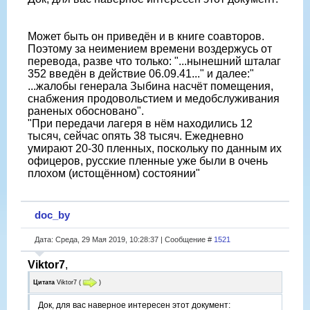
Может быть он приведён и в книге соавторов.
Поэтому за неимением времени воздержусь от
перевода, разве что только: "...нынешний шталаг
352 введён в действие 06.09.41..." и далее:"
...жалобы генерала Зыбина насчёт помещения,
снабжения продовольстием и медобслуживания
раненых обосновано".
"При передачи лагеря в нём находились 12
тысяч, сейчас опять 38 тысяч. Ежедневно
умирают 20-30 пленных, поскольку по данным их
офицеров, русские пленные уже были в очень
плохом (истощённом) состоянии"
doc_by
Дата: Среда, 29 Мая 2019, 10:28:37 | Сообщение #
1521
Viktor7
,
Цитата
Viktor7
(
)
Док, для вас наверное интересен этот документ: