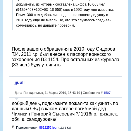
документы, из которых составлена цифра 10 063 чел
(9425+468+102+63=10 058) еще в 1992 году мне известна.
Прим. 300 чел добавили позднее, но вашего дедушку в
2010 году еще не внесли. То, что это случилось позднее-
сомневаюсь, но давайте проверим.
После вашего обращения в 2010 году Сидоров
Т.И. 2011 г.р. был внесен в паспорт воинского
захоронения ВЗ 1154. Про остальных из журнала
(83 чел.) буду уточнять.
jjuull
Дата: Понедельник, 11 Марта 2019, 18:43:19 | Сообщение #
1507
добрый день, подскажите пожал-та как узнать по
данным ОБД в каком лагере погиб мой дед
Чиликин Григорий Сысоевич ?/ 1916г.р., рязанск.
обл, д. самодуровка/
Прикрепления:
8812252.jpg
(132.5 Kb)