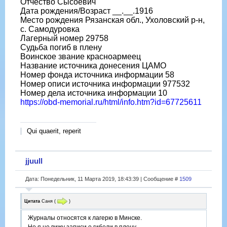
Отчество Сысоевич
Дата рождения/Возраст __.__.1916
Место рождения Рязанская обл., Ухоловский р-н,
с. Самодуровка
Лагерный номер 29758
Судьба погиб в плену
Воинское звание красноармеец
Название источника донесения ЦАМО
Номер фонда источника информации 58
Номер описи источника информации 977532
Номер дела источника информации 10
https://obd-memorial.ru/html/info.htm?id=67725611
Qui quaerit, reperit
jjuull
Дата: Понедельник, 11 Марта 2019, 18:43:39 | Сообщение #
1509
Цитата
Саня
(
)
Журналы относятся к лагерю в Минске.