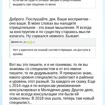
Если вы не будете больше эмоции отрицательные
выдавать при общении со мною
Доброго. Послушайте, док. Ваше восприятие -
оно ваше. В моих словах вы находите
отрицательное - это ваше мышление. Я всегда
за конструктив и по существу стараюсь мысли
излагать. Ну сорвался немного. Бывает.
Цитата
doc_by
(
)
Нет у идеолога ни знаний соответствующих, ни доступа в
архивы
Вот вы это пишите, и я не понимаю, то ли вы
знакомы со специалистом и от его имени
пишите, то ли додумываете. Я прекрасно знаю,
какого уровня специалисты работают в районах
и уровень этот разный. За каждого не скажу. Еще
с 2014 года я по вопросам увековечения
консультировал в Молодечно даму. Другое дело,
что не всегда консультации эти были ей
осмыслены. В 2018 она ушла, теперь там новый
специалист...