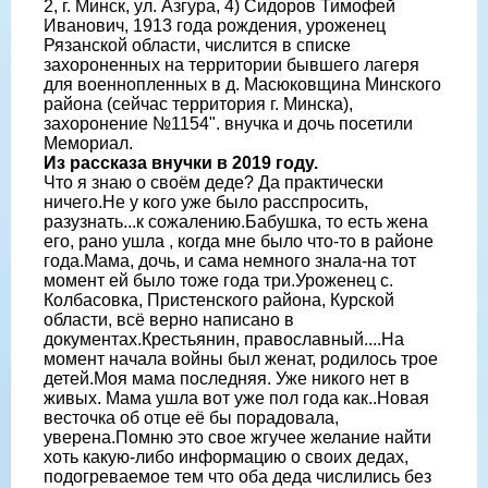
2, г. Минск, ул. Азгура, 4) Сидоров Тимофей
Иванович, 1913 года рождения, уроженец
Рязанской области, числится в списке
захороненных на территории бывшего лагеря
для военнопленных в д. Масюковщина Минского
района (сейчас территория г. Минска),
захоронение №1154". внучка и дочь посетили
Мемориал.
Из рассказа внучки в 2019 году.
Что я знаю о своём деде? Да практически
ничего.Не у кого уже было расспросить,
разузнать...к сожалению.Бабушка, то есть жена
его, рано ушла , когда мне было что-то в районе
года.Мама, дочь, и сама немного знала-на тот
момент ей было тоже года три.Уроженец с.
Колбасовка, Пристенского района, Курской
области, всё верно написано в
документах.Крестьянин, православный....На
момент начала войны был женат, родилось трое
детей.Моя мама последняя. Уже никого нет в
живых. Мама ушла вот уже пол года как..Новая
весточка об отце её бы порадовала,
уверена.Помню это свое жгучее желание найти
хоть какую-либо информацию о своих дедах,
подогреваемое тем что оба деда числились без