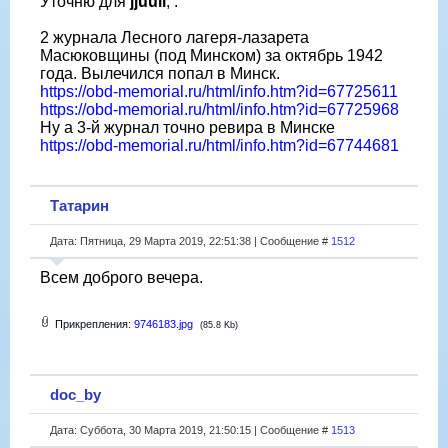
Уточню для
jjuull
, .
2 журнала Лесного лагеря-лазарета
Масюковщины (под Минском) за октябрь 1942
года. Вылечился попал в Минск.
https://obd-memorial.ru/html/info.htm?id=67725611
https://obd-memorial.ru/html/info.htm?id=67725968
Ну а 3-й журнал точно ревира в Минске
https://obd-memorial.ru/html/info.htm?id=67744681
Татарин
Дата: Пятница, 29 Марта 2019, 22:51:38 | Сообщение #
1512
Всем доброго вечера.
Прикрепления:
9746183.jpg
(85.8 Kb)
doc_by
Дата: Суббота, 30 Марта 2019, 21:50:15 | Сообщение #
1513