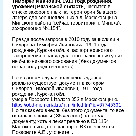
Тимофей Иванович, 1913 года рождения,
уроженец Рязанской области
, числится в
списке захороненных на территории бывшего
лагеря для военнопленных в д. Масюковщина
Минского района (сейчас территория г. Минска),
захоронение №1154".
Правда после запроса в 2010 году зачислили и
Сидорова Тимофея Ивановича, 1911 года
рождения, Курская обл. в паспорт воинского
захоронения, правда для этого зачисления у них
не было никакого основания ( без документов,
по запросу родственников).
Но в данном случае получилось удачно -
реально существует документ, в котором
Сидоров Тимофей Иванович, 1911 года
рождения, Курская обл.,
умер в Лазарете Шталага 352 в Масюковщине.
https://obd-memorial.ru/html/info.htm?id=67745331
Но так как его внесли без этого документа, то все
остальные воины ( 86 человек) по этому
документу, хоть и лежат реально в ВЗ 1154
Масюковщина, но в паспорте ВЗ не числятся.
Позвоните А.Е., уточните...