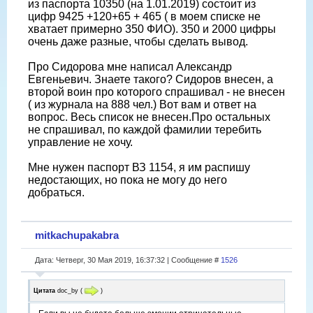
из паспорта 10350 (на 1.01.2019) состоит из
цифр 9425 +120+65 + 465 ( в моем списке не
хватает примерно 350 ФИО). 350 и 2000 цифры
очень даже разные, чтобы сделать вывод.
Про Сидорова мне написал Александр
Евгеньевич. Знаете такого? Сидоров внесен, а
второй воин про которого спрашивал - не внесен
( из журнала на 888 чел.) Вот вам и ответ на
вопрос. Весь список не внесен.Про остальных
не спрашивал, по каждой фамилии теребить
управление не хочу.
Мне нужен паспорт ВЗ 1154, я им распишу
недостающих, но пока не могу до него
добраться.
mitkachupakabra
Дата: Четверг, 30 Мая 2019, 16:37:32 | Сообщение #
1526
Цитата
doc_by
(
)