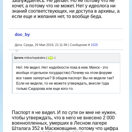
заблуждаетесь. Не делает. Но не потому что не
хочет, а потому что не может. Нет у идеолога ни
знаний соответствующих, ни доступа в архивы, а
если еще и желания нет, то вообще беда.
doc_by
Дата: Среда, 29 Мая 2019, 21:11:48 | Сообщение #
1525
Цитата
mitkachupakabra
(
)
Нет. Не видел. Нет надобности пока в нем. Минск - это
вообще отдельное государство) Почему на этом форуме
все такие запертые? В общем паспорт Вы не видели так?
Если не видели, то не можете утверждать, внесли туда
только Сидорова или еще кого-то.
Паспорт я не видел. И по сути он мне не нужен,
чтобы утверждать, что в него не внесено 2 000
военнопленных, умерших в Лесном лагере
Шталага 352 в Масюковщине, потому что цифра