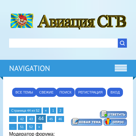
NAVIGATION
ВСЕ ТЕМЫ
СВЕЖИЕ
ПОИСК
РЕГИСТРАЦИЯ
ВХОД
Страница
44
из
52
«
1
2
44
…
42
43
45
46
…
51
52
»
Модератор форума: