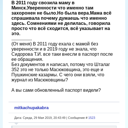
В 2011 году свозила маму в
Минск.Уверенности что именно там
захоронен не было.Но была вера.Мама всё
спрашивала почему думаешь что именно
здесь. Сомнениями не делилась, говорила
просто что всё сходится, всё указывает на
это.
..................
(От меня) В 2011 году ехала с мамой без
уверенности и в 2019 году не знала, что
Сидорова Т.И. все таки внесли в паспорт после
ее обращения.
Без документов я написал, потому что Шталаг
352 это не только Масюковщина, это еще и
Пушкинские казармы. С чего они взяли, что
журнал из Масюковщины?
А вы сами обновленный паспорт видели?
mitkachupakabra
Дата: Среда, 29 Мая 2019, 20:43:49 | Сообщение #
1523