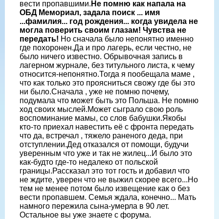
вести пропавшими.
Не помню как напала на
ОБД Мемориал, задала поиск ... имя
...фамилия... год рождения... когда увидела не
могла поверить своим глазам! Чувства не
передать!
Но сначала было непонятно именно
где похоронен.Да и про лагерь, если честно, не
было ничего известно. Обрывочная запись в
лагерном журнале, без титульного листа, к чему
относится-непонятно.Тогда я пообещала маме ,
что как только это проясниться свожу где бы это
ни было.Сначала , уже не помню почему,
подумала что может быть это Польша. Не помню
ход своих мыслей.Может сыграло свою роль
воспоминание мамы, со слов бабушки.Якобы
кто-то приехал навестить её с фронта передать
что да, встречал , тяжело раненого деда, при
отступлении.Дед отказался от помощи, будучи
уверенным что уже и так не жилец...И было это
как-будто где-то недалеко от польской
границы.Рассказал это тот гость и добавил что
не ждите, уверен что не выжил скорее всего...Но
тем не менее потом было извещение как о без
вести пропавшем. Семья ждала, конечно... Мать
намного пережила сына-умерла в 90 лет.
Остальное вы уже знаете с форума.