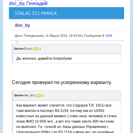
doc_by
,
Геннадий
STALAG 352 МИНСК
doc_by
Дата: Понедельник, 11 Марта 2019, 18:43:09 | Сообщение #
1506
Цитата
Еста
(
)
Да, конечно, давайте попробуем
Сегодня проверил по ускоренному варианту.
Цитата
doc_by
(
)
Как вариант может случится, что Сидоров Т.И. 1911г все-
таки внесен в паспорт ВЗ 1154, потому как из 10350
известных на данный момент ( плюс неск. человек) я точно
знаю ФИО 10 058 чел , а вот кто такие около 300 чел пока
не выяснил. Т.е. точной эл. базы данных Управления (
Центрального РИКа ) по ВЗ 1154 у меня нет, но основные