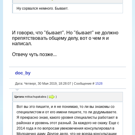
Ну сорвался немного. Бывает.
И говорю, что "бывает". Но "бывает" не должно
препятствовать общему делу, вот о чем я и
написал.
Отвечу чуть позже...
doc_by
Дата: Четверг, 30 Мая 2019, 18:28:07 | Сообщение #
1528
Цитата
mitkachupakabra
(
)
Вот вы это пишите, и я не понимаю, то ли вы знакомы со
специалистом и от его имени пишите, то ли додумываете.
Я прекрасно знаю, какого уровня специалисты работают в
районах и уровень этот разный. За каждого не скажу. Еще с
2014 года я по вопросам увековечения консультировал в
Молодечно даму. Другое дело, что не всегда консультации