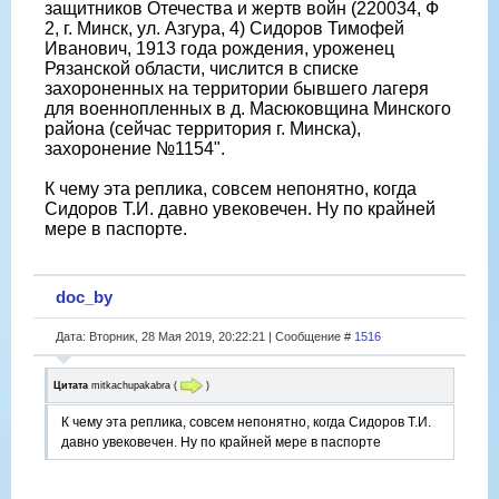
защитников Отечества и жертв войн (220034, Ф
2, г. Минск, ул. Азгура, 4) Сидоров Тимофей
Иванович, 1913 года рождения, уроженец
Рязанской области, числится в списке
захороненных на территории бывшего лагеря
для военнопленных в д. Масюковщина Минского
района (сейчас территория г. Минска),
захоронение №1154".
К чему эта реплика, совсем непонятно, когда
Сидоров Т.И. давно увековечен. Ну по крайней
мере в паспорте.
doc_by
Дата: Вторник, 28 Мая 2019, 20:22:21 | Сообщение #
1516
Цитата
mitkachupakabra
(
)
К чему эта реплика, совсем непонятно, когда Сидоров Т.И.
давно увековечен. Ну по крайней мере в паспорте