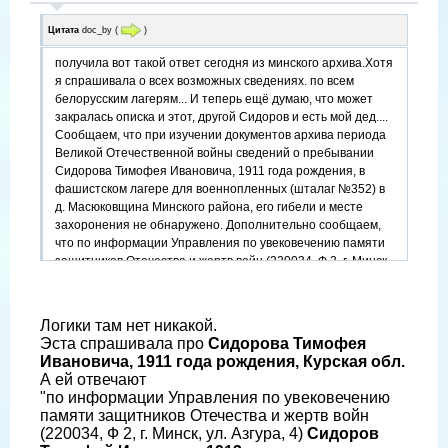
Цитата
doc_by
(
)
получила вот такой ответ сегодня из минского архива.Хотя
я спрашивала о всех возможных сведениях. по всем
белорусским лагерям... И теперь ещё думаю, что может
закралась описка и этот, другой Сидоров и есть мой дед....
Сообщаем, что при изучении документов архива периода
Великой Отечественной войны сведений о пребывании
Сидорова Тимофея Ивановича, 1911 года рождения, в
фашистском лагере для военнопленных (шталаг №352) в
д. Масюковщина Минского района, его гибели и месте
захоронения не обнаружено. Дополнительно сообщаем,
что по информации Управления по увековечению памяти
защитников Отечества и жертв войн (220034, Ф 2, г. Минск,
ул. Азгура, 4) Сидоров Тимофей Иванович, 1913 года
рождения, уроженец Рязанской области, числится в списке
захороненных на территории бывшего лагеря для
Логики там нет никакой.
военнопленных в д. Масюковщина Минского района
Эста спрашивала про
Сидорова Тимофея
(сейчас территория г. Минска), захоронение №1154.
Ивановича, 1911 года рождения, Курская обл.
[/b]
А ей отвечают
Директор архива В.Д. Селеменев Зав. отделом Т.Г.
"по информации Управления по увековечению
Воронова
памяти защитников Отечества и жертв войн
(220034, Ф 2, г. Минск, ул. Азгура, 4)
Сидоров