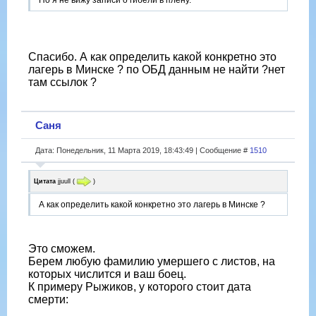
Но я не вижу записи о гибели в плену.
Спасибо. А как определить какой конкретно это
лагерь в Минске ? по ОБД данным не найти ?нет
там ссылок ?
Саня
Дата: Понедельник, 11 Марта 2019, 18:43:49 | Сообщение #
1510
Цитата
jjuull
(
)
А как определить какой конкретно это лагерь в Минске ?
Это сможем.
Берем любую фамилию умершего с листов, на
которых числится и ваш боец.
К примеру Рыжиков, у которого стоит дата
смерти: