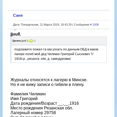
Саня
Дата: Понедельник, 11 Марта 2019, 18:43:29 | Сообщение #
1508
jjuull
,
Цитата
jjuull
(
)
подскажите пожал-та как узнать по данным ОБД в каком
лагере погиб мой дед Чиликин Григорий Сысоевич ?/
1916г.р., рязанск. обл, д. самодуровка/
Журналы относятся к лагерю в Минске.
Но я не вижу записи о гибели в плену.
Фамилия Чиликин
Имя Григорий
Дата рождения/Возраст __.__.1916
Место рождения Рязанская обл.
Лагерный номер 29758