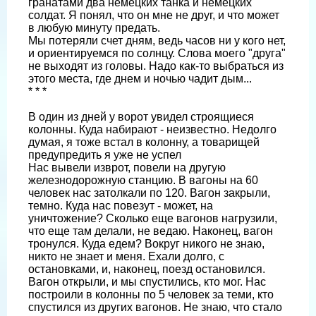
гранатами два немецких танка и немецких
солдат. Я понял, что он мне не друг, и что может
в любую минуту предать.
Мы потеряли счет дням, ведь часов ни у кого нет,
и ориентируемся по солнцу. Слова моего "друга"
не выходят из головы. Надо как-то выбраться из
этого места, где днем и ночью чадит дым...
* * *
В один из дней у ворот увидел строящиеся
колонны. Куда набирают - неизвестно. Недолго
думая, я тоже встал в колонну, а товарищей
предупредить я уже не успел
Нас вывели изврот, повели на другую
железнодорожную станцию. В вагоны на 60
человек нас затолкали по 120. Вагон закрыли,
темно. Куда нас повезут - может, на
уничтожение? Сколько еще вагонов нагрузили,
что еще там делали, не ведаю. Наконец, вагон
тронулся. Куда едем? Вокруг никого не знаю,
никто не знает и меня. Ехали долго, с
остановками, и, наконец, поезд остановился.
Вагон открыли, и мы спустились, кто мог. Нас
построили в колонны по 5 человек за теми, кто
спустился из других вагонов. Не знаю, что стало