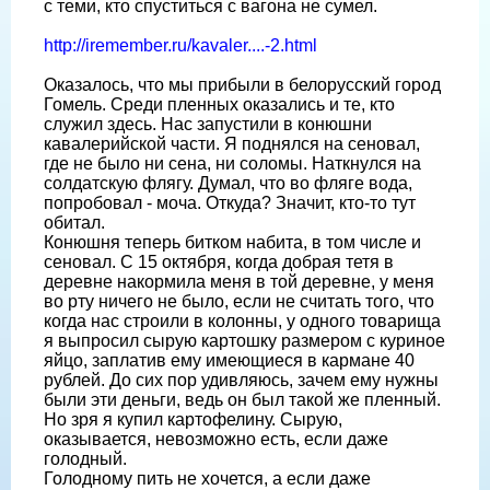
с теми, кто спуститься с вагона не сумел.
http://iremember.ru/kavaler....-2.html
Оказалось, что мы прибыли в белорусский город
Гомель. Среди пленных оказались и те, кто
служил здесь. Нас запустили в конюшни
кавалерийской части. Я поднялся на сеновал,
где не было ни сена, ни соломы. Наткнулся на
солдатскую флягу. Думал, что во фляге вода,
попробовал - моча. Откуда? Значит, кто-то тут
обитал.
Конюшня теперь битком набита, в том числе и
сеновал. С 15 октября, когда добрая тетя в
деревне накормила меня в той деревне, у меня
во рту ничего не было, если не считать того, что
когда нас строили в колонны, у одного товарища
я выпросил сырую картошку размером с куриное
яйцо, заплатив ему имеющиеся в кармане 40
рублей. До сих пор удивляюсь, зачем ему нужны
были эти деньги, ведь он был такой же пленный.
Но зря я купил картофелину. Сырую,
оказывается, невозможно есть, если даже
голодный.
Голодному пить не хочется, а если даже