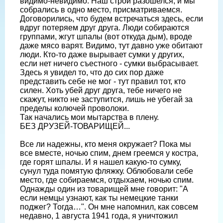
видимо-невидимо. Наш строй разошелся, и мы
собрались в одно место, присматриваемся.
Договорились, что будем встречаться здесь, если
вдруг потеряем друг друга. Люди собираются
группами, жгут шпалы (вот откуда дым), вроде
даже мясо варят. Видимо, тут давно уже обитают
люди. Кто-то даже вырывает сумки у других,
если нет ничего съестного - сумки выбрасывает.
Здесь я увидел то, что до сих пор даже
представить себе не мог - тут правил тот, кто
силен. Хоть убей друг друга, тебе ничего не
скажут, никто не заступится, лишь не убегай за
пределы колючей проволоки.
Так начались мои мытарства в плену.
БЕЗ ДРУЗЕЙ-ТОВАРИЩЕЙ...
Все ли надежны, кто меня окружает? Пока мы
все вместе, ночью спим, днем греемся у костра,
где горят шпалы. И я нашел какую-то сумку,
сунул туда помятую фляжку. Облюбовали себе
место, где собираемся, отдыхаем, ночью спим.
Однажды один из товарищей мне говорит: "А
если немцы узнают, как ты немецкие танки
поджег? Тогда…". Он мне напомнил, как совсем
недавно, 1 августа 1941 года, я уничтожил