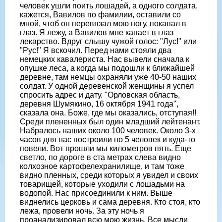
человек ушли поить лошадей, а одного солдата,
кажется, Вавилов по фамилии, оставили со
мной, чтоб он перевязал мою ногу, покапал в
глаз. Я лежу, а Вавилов мне капает в глаз
лекарство. Вдруг слышу чужой голос: "Лус!" или
"Рус!" Я вскочил. Перед нами стояли два
немецких кавалериста. Нас вывели сначала к
опушке леса, а когда мы подошли к ближайшей
деревне, там немцы охраняли уже 40-50 наших
солдат. У одной деревенской женщины я успел
спросить адрес и дату. "Орловская область,
деревня Шумякино, 16 октября 1941 года",
сказала она. Боже, где мы оказались, отступая!!
Среди плененных был один младший лейтенант.
Набралось наших около 100 человек. Около 3-х
часов дня нас построили по 5 человек и куда-то
повели. Вот прошли мы километров пять. Еще
светло, по дороге в ста метрах слева видно
колхозное картофелехранилище, и там тоже
видно пленных, среди которых я увидел и своих
товарищей, которые уходили с лошадьми на
водопой. Нас присоединили к ним. Выше
виднелись церковь и сама деревня. Кто стоя, кто
лежа, провели ночь. За эту ночь я
проанализировал всю мою жизнь. Все мысли