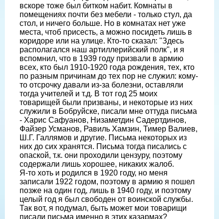
вскоре тоже был битком набит. Комнаты в
помещениях почти без мебели - только стул, да
стол, и ничего больше. Но в комнатах нет уже
места, чтоб присесть, а можно посидеть лишь в
коридоре или на улице. Кто-то сказал: "Здесь
располагался наш артиллерийский полк", и я
вспомнил, что в 1939 году призвали в армию
всех, кто был 1910-1920 года рождения, тех, кто
по разным причинам до тех пор не служил: кому-
то отсрочку давали из-за болезни, оставляли
тогда учителей и т.д. В тот год 25 моих
товарищей были призваны, и некоторые из них
служили в Бобруйске, писали мне оттуда письма
- Харис Сафуанов, Низаметдин Садертдинов,
Файзер Усманов, Равиль Хамзин, Тимер Валиев,
Ш.Г. Галлямов и другие. Письма некоторых из
них до сих хранятся. Письма тогда писались с
опаской, т.к. они проходили цензуру, поэтому
содержали лишь хорошее, никаких жалоб.
Я-то хоть и родился в 1920 году, но меня
записали 1922 годом, поэтому в армию я пошел
позже на один год, лишь в 1940 году, и поэтому
целый год я был свободен от воинской службы.
Так вот, я подумал, быть может мои товарищи
писали письма именно в этих казармах?