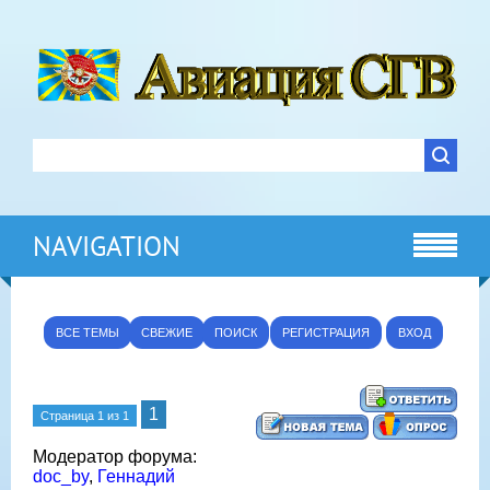
NAVIGATION
ВСЕ ТЕМЫ
СВЕЖИЕ
ПОИСК
РЕГИСТРАЦИЯ
ВХОД
1
Страница
1
из
1
Модератор форума:
doc_by
,
Геннадий