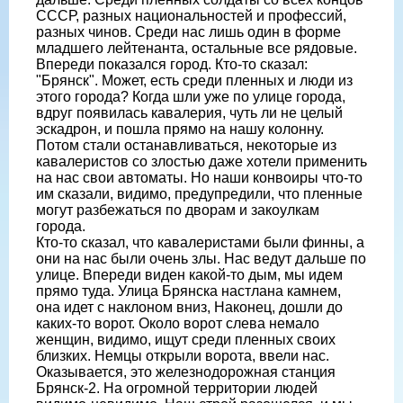
СССР, разных национальностей и профессий,
разных чинов. Среди нас лишь один в форме
младшего лейтенанта, остальные все рядовые.
Впереди показался город. Кто-то сказал:
"Брянск". Может, есть среди пленных и люди из
этого города? Когда шли уже по улице города,
вдруг появилась кавалерия, чуть ли не целый
эскадрон, и пошла прямо на нашу колонну.
Потом стали останавливаться, некоторые из
кавалеристов со злостью даже хотели применить
на нас свои автоматы. Но наши конвоиры что-то
им сказали, видимо, предупредили, что пленные
могут разбежаться по дворам и закоулкам
города.
Кто-то сказал, что кавалеристами были финны, а
они на нас были очень злы. Нас ведут дальше по
улице. Впереди виден какой-то дым, мы идем
прямо туда. Улица Брянска настлана камнем,
она идет с наклоном вниз, Наконец, дошли до
каких-то ворот. Около ворот слева немало
женщин, видимо, ищут среди пленных своих
близких. Немцы открыли ворота, ввели нас.
Оказывается, это железнодорожная станция
Брянск-2. На огромной территории людей