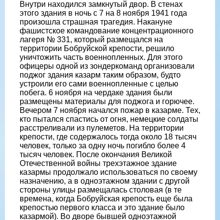
Внутри находился замкнутый двор. В стенах
этого здания в ночь с 7 на 8 ноября 1941 года
произошла страшная трагедия. Накануне
фашистское командование концентрационного
лагеря № 331, который размещался на
территории Бобруйской крепости, решило
уничтожить часть военнопленных. Для этого
офицеры одной из зондеркоманд организовали
поджог здания казарм таким образом, будто
устроили его сами военнопленные с целью
побега. 6 ноября на чердаке здания были
размещены материалы для поджога и горючее.
Вечером 7 ноября начался пожар в казарме. Тех,
кто пытался спастись от огня, немецкие солдаты
расстреливали из пулеметов. На территории
крепости, где содержалось тогда около 18 тысяч
человек, только за одну ночь погибло более 4
тысяч человек. После окончания Великой
Отечественной войны трехэтажное здание
казармы продолжало использоваться по своему
назначению, а в одноэтажном здании с другой
стороны улицы размещалась столовая (в те
времена, когда Бобруйская крепость еще была
крепостью первого класса и это здание было
казармой). Во дворе бывшей одноэтажной