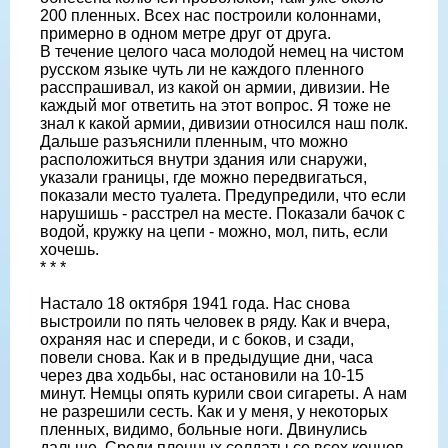
200 пленных. Всех нас построили колоннами,
примерно в одном метре друг от друга.
В течение целого часа молодой немец на чистом
русском языке чуть ли не каждого пленного
расспрашивал, из какой он армии, дивизии. Не
каждый мог ответить на этот вопрос. Я тоже не
знал к какой армии, дивизии относился наш полк.
Дальше разъяснили пленным, что можно
расположиться внутри здания или снаружи,
указали границы, где можно передвигаться,
показали место туалета. Предупредили, что если
нарушишь - расстрел на месте. Показали бачок с
водой, кружку на цепи - можно, мол, пить, если
хочешь.
* * *
Настало 18 октября 1941 года. Нас снова
выстроили по пять человек в ряду. Как и вчера,
охраняя нас и спереди, и с боков, и сзади,
повели снова. Как и в предыдущие дни, часа
через два ходьбы, нас остановили на 10-15
минут. Немцы опять курили свои сигареты. А нам
не разрешили сесть. Как и у меня, у некоторых
пленных, видимо, больные ноги. Двинулись
дальше. Среди пленных солдаты со всех концов