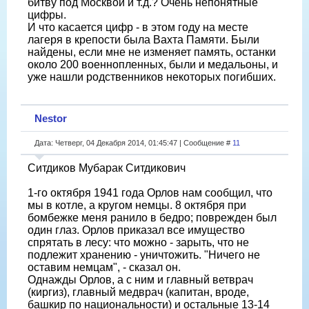
битву под Москвой и т.д.? Очень непонятные
цифры.
И что касается цифр - в этом году на месте
лагеря в крепости была Вахта Памяти. Были
найдены, если мне не изменяет память, останки
около 200 военнопленных, были и медальоны, и
уже нашли родственников некоторых погибших.
Nestor
Дата: Четверг, 04 Декабря 2014, 01:45:47 | Сообщение #
11
Ситдиков Мубарак Ситдикович
1-го октября 1941 года Орлов нам сообщил, что
мы в котле, а кругом немцы. 8 октября при
бомбежке меня ранило в бедро; поврежден был
один глаз. Орлов приказал все имущество
спрятать в лесу: что можно - зарыть, что не
подлежит хранению - уничтожить. "Ничего не
оставим немцам", - сказал он.
Однажды Орлов, а с ним и главный ветврач
(киргиз), главный медврач (капитан, вроде,
башкир по национальности) и остальные 13-14