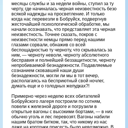
месяцы службы и за недели войны, ступил за ту
черту, где начиналась черная неизвестность безо
всякой надежды на просветление. И только
когда нас перевезли в Бобруйск, подвергнув
жесточайшей психологической обработке, мы
начали осознавать, что представляет эта черная
неизвестность. Точнее сказать, покров с
неизвестности немцы прямо перед нашими
глазами сорвали, обнажив со всей
беспощадностью ту черноту, что скрывалась за
ним, — черноту неволи, черноту абсолютного
бесправия и полнейшей беззащитности, черноту
непробиваемой безнадежности. Подавляемые
сознанием сковавшей наши души
безнадежности, могли ли мы в тот вечер,
располагаясь на бесприютный свой ночлег,
думать еще и о голодных желудках?!
Примерно через неделю всех обитателей
Бобруйского лагеря построили по сотням,
повели к железной дороге и погрузили в
открытые вагоны с высокими бортами, — в них
обычно уголь и лес перевозят. Вагоны набили
нашим братом битком, так, что никому из нас
даже на корточки присесть было невозможно. В