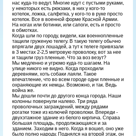
нас куда-то ведут. Многие идут с пустыми руками,
у некоторых есть рюкзаки, в них у кого-то
котелок, ложка, салфетка, у кого-то в руке просто
котелок. Все в военной форме Красной Армии.
На ногах или ботинки, или сапоги, есть и просто
в обмотках.
Когда шли по городу, видели, как военнопленные
тащили груженую телегу. В такую телегу обычно
впрягали двух лошадей, а тут к телеге привязали
в 3 местах 2-2,5 метровую проволоку, вот за нее
и тащили груз пленные. Что за воз везут?
Мы медленно и угрюмо куда-то шагаем. На
улице никого не видно. Когда проходили
деревнями, хоть собаки лаяли. Такое
впечатление, что во всем городе одни пленные и
охраняющие их немцы. Возможно, и так. Ведь
война же.
Мы дошли почти до другого конца города. Наши
колонны повернули налево. Три ряда
проволочных заграждений, между рядами
рогатки тоже из колючей проволоки. Впереди -
двухэтажное здание из белого кирпича. Справа
большая площадь, продолжающаяся и за
зданием. Заходим в него. Когда я вошел, оно уже
было полно народу. Поднялся на второй этаж, он