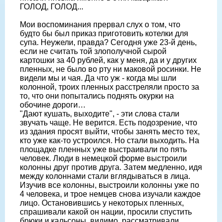
ГОЛОД, ГОЛОД...
Мои воспоминания прервал слух о том, что
будто бы был приказ приготовить котелки для
супа. Неужели, правда? Сегодня уже 23-й день,
если не считать той злополучной сырой
картошки за 40 рублей, как у меня, да и у других
пленных, не было во рту ни маковой росинки. Не
видели мы и чая. Да что уж - когда мы шли
колонной, троих пленных расстреляли просто за
то, что они попытались поднять окурки на
обочине дороги…
"Дают кушать, выходите", - эти слова стали
звучать чаще. Не верится. Есть подозрение, что
из здания просят выйти, чтобы занять место тех,
кто уже как-то устроился. Но стали выходить. На
площадке пленных уже выстраивали по пять
человек. Люди в немецкой форме выстроили
колонны друг против друга. Затем медленно, идя
между колоннами стали вглядываться в лица.
Изучив все колонны, выстроили колонны уже по
4 человека, и трое немцев снова изучали каждое
лицо. Остановившись у некоторых пленных,
спрашивали какой он нации, просили спустить
брюки и кальсоны, видимо, рассматривали