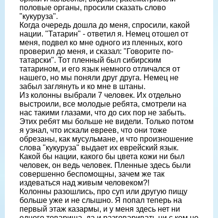
половые органы, просили сказать слово
"кукуруза".
Когда очередь дошла до меня, спросили, какой
нации. "Татарин" - ответил я. Немец отошел от
меня, подвел ко мне одного из пленных, кого
проверил до меня, и сказал: "Говорите по-
татарски". Тот пленный был сибирским
татарином, и его язык немного отличался от
нашего, но мы поняли друг друга. Немец не
забыл заглянуть и ко мне в штаны.
Из колонны выбрали 7 человек. Их отдельно
выстроили, все молодые ребята, смотрели на
нас такими глазами, что до сих пор не забыть.
Этих ребят мы больше не видели. Только потом
я узнал, что искали евреев, что они тоже
обрезаны, как мусульмане, и что произношение
слова "кукуруза" выдает их еврейский язык.
Какой бы нации, какого бы цвета кожи ни был
человек, он ведь человек. Пленные здесь были
совершенно беспомощны, зачем же так
издеваться над живым человеком?!
Колонны разошлись, про суп или другую пищу
больше уже и не слышно. Я попал теперь на
первый этаж казармы, и у меня здесь нет ни
одного товарища, да и разговаривать ни с кем не