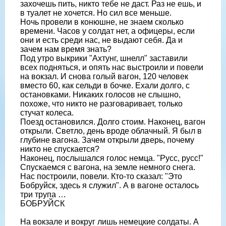
захочешь пить, никто тебе не даст. Раз не ешь, и
в туалет не хочется. Но сил все меньше.
Ночь провели в конюшне, не знаем сколько
времени. Часов у солдат нет, а офицеры, если
они и есть среди нас, не выдают себя. Да и
зачем нам время знать?
Под утро выкрики "Ахтунг, шнелл" заставили
всех подняться, и опять нас выстроили и повели
на вокзал. И снова голый вагон, 120 человек
вместо 60, как сельди в бочке. Ехали долго, с
остановками. Никаких голосов не слышно,
похоже, что никто не разговаривает, только
стучат колеса.
Поезд остановился. Долго стоим. Наконец, вагон
открыли. Светло, день вроде облачный. Я был в
глубине вагона. Зачем открыли дверь, почему
никто не спускается?
Наконец, послышался голос немца. "Русс, русс!"
Спускаемся с вагона, на земле немного снега.
Нас построили, повели. Кто-то сказал: "Это
Бобруйск, здесь я служил". А в вагоне осталось
три трупа …
БОБРУЙСК
На вокзале и вокруг лишь немецкие солдаты. А