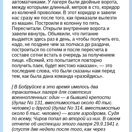
автоматчиками. У лагеря были двойные ворота,
между которыми длинный, метров в сто, коридор
из колючей проволоки. В этот коридор и завели
нас сразу же после того, как приказали вылезти
из машин. Построили в колонну по пять.
Пересчитали. Открыли внутренние ворота и
завели ввнутрь. Объявили, что питание
выдается здесь раз в день, а чтобы получить его,
надо, не позднее чем за полчаса до раздачи,
построиться по сотням и после пересчета в
составе сотни встать в очередь за получением
пищи. «Всякий, кто попытается повторно
получить паек, будет жестоко наказан», — это
последние слова, что были сказаны нам перед
тем, как была дана команда «разойдись».
[ В Бобруйске в это время имелось два
транзитных лагеря для советских
военнопленных: один — в бывшей крепости
(дулаг No 131, вместимостью около 40 тыс.
человек) и другой (дулаг No 314, вместимостью
около 6 тыс. человек) — возле аэродрома. Судя
по всему, Чиров попал во второй из них. В своем
отчете об инспекции этого лагеря 29.9.1941 г.
(спустя две недели после того, как через