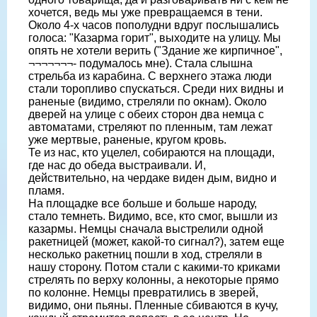
хочется, ведь мы уже превращаемся в тени.
Около 4-х часов пополудни вдруг послышались
голоса: "Казарма горит", выходите на улицу. Мы
опять не хотели верить ("Здание же кирпичное",
¬¬¬¬¬¬¬- подумалось мне). Стала слышна
стрельба из карабина. С верхнего этажа люди
стали торопливо спускаться. Среди них видны и
раненые (видимо, стреляли по окнам). Около
дверей на улице с обеих сторон два немца с
автоматами, стреляют по пленным, там лежат
уже мертвые, раненые, кругом кровь.
Те из нас, кто уцелел, собираются на площади,
где нас до обеда выстраивали. И,
действительно, на чердаке виден дым, видно и
пламя.
На площадке все больше и больше народу,
стало темнеть. Видимо, все, кто смог, вышли из
казармы. Немцы сначала выстрелили одной
ракетницей (может, какой-то сигнал?), затем еще
несколько ракетниц пошли в ход, стреляли в
нашу сторону. Потом стали с какими-то криками
стрелять по верху колонны, а некоторые прямо
по колонне. Немцы превратились в зверей,
видимо, они пьяны. Пленные сбиваются в кучу,