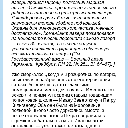
лагерь прошел Чиров!), полковник Маршал
писал: «С момента прошлого посещения много
работы выполнено по развертыванию лагеря.
Ликвидировна грязь. 6 тыс. военнопленных
размещены теперь удобнее под крышей.
Охраны для имеющегося количества пленных
достаточно». Комендант лагеря пожаловался
на недостаточность персонала самого лагеря
— всего 80 человек, а в ответ получил
указание привлекать украинцев и обученную
вспомогательную полицию (См.
Государственный архив — Военный архив
Германии, Фрайбург. RH 22. Nr. 251. Bl. 64–67). ]
Уже смеркалось, когда мы разбрелись по лагерю,
выискивая в разбросанных по его территории
сараях, бывших когда‐то складскими
помещениями, место для ночлега. Именно в тот
вечер я и примкнул к своим старым товарищам
по полковой школе — Ивану Заверткину и Петру
Кильганову. Оба они были из Мордовии, в
полковой школе часто держались вместе, а
после окончания школы Петра направили в
стрелковый батальон, а мы с Иваном были
оставлены — уже в качестве командиров