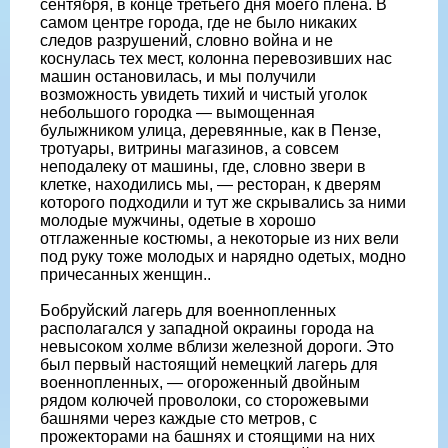
сентября, в конце третьего дня моего плена. В
самом центре города, где не было никаких
следов разрушений, словно война и не
коснулась тех мест, колонна перевозивших нас
машин остановилась, и мы получили
возможность увидеть тихий и чистый уголок
небольшого городка — вымощенная
булыжником улица, деревянные, как в Пензе,
тротуары, витрины магазинов, а совсем
неподалеку от машины, где, словно звери в
клетке, находились мы, — ресторан, к дверям
которого подходили и тут же скрывались за ними
молодые мужчины, одетые в хорошо
отглаженные костюмы, а некоторые из них вели
под руку тоже молодых и нарядно одетых, модно
причесанных женщин..
Бобруйский лагерь для военнопленных
располагался у западной окраины города на
невысоком холме вблизи железной дороги. Это
был первый настоящий немецкий лагерь для
военнопленных, — огороженный двойным
рядом колючей проволоки, со сторожевыми
башнями через каждые сто метров, с
прожекторами на башнях и стоящими на них