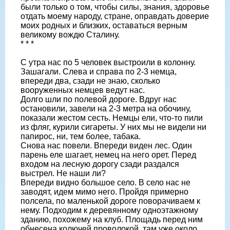
были только о том, чтобы силы, знания, здоровье
отдать моему народу, стране, оправдать доверие
моих родных и близких, оставаться верным
великому вождю Сталину.
* * *
С утра нас по 5 человек выстроили в колонну.
Зашагали. Слева и справа по 2-3 немца,
впереди два, сзади не знаю, сколько
вооруженных немцев ведут нас.
Долго шли по полевой дороге. Вдруг нас
остановили, завели на 2-3 метра на обочину,
показали жестом сесть. Немцы ели, что-то пили
из фляг, курили сигареты. У них мы не видели ни
папирос, ни, тем более, табака.
Снова нас повели. Впереди виден лес. Один
парень еле шагает, немец на него орет. Перед
входом на лесную дорогу сзади раздался
выстрел. Не наши ли?
Впереди видно большое село. В село нас не
заводят, идем мимо него. Пройдя примерно
полсела, по маленькой дороге поворачиваем к
нему. Подходим к деревянному одноэтажному
зданию, похожему на клуб. Площадь перед ним
обнесена колючей проволокой, там уже около