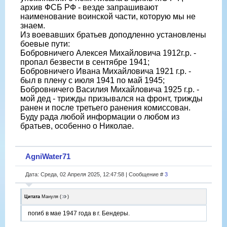
архив ФСБ РФ - везде запрашивают
наименование воинской части, которую мы не
знаем.
Из воевавших братьев доподленно установлены
боевые пути:
Бобровничего Алексея Михайловича 1912г.р. -
пропал безвести в сентябре 1941;
Бобровничего Ивана Михайловича 1921 г.р. -
был в плену с июля 1941 по май 1945;
Бобровничего Василия Михайловича 1925 г.р. -
мой дед - трижды призывался на фронт, трижды
ранен и после третьего ранения комиссован.
Буду рада любой информации о любом из
братьев, особенно о Николае.
AgniWater71
Дата: Среда, 02 Апреля 2025, 12:47:58 | Сообщение #
3
Цитата
Мануля
(
)
погиб в мае 1947 года в г. Бендеры.