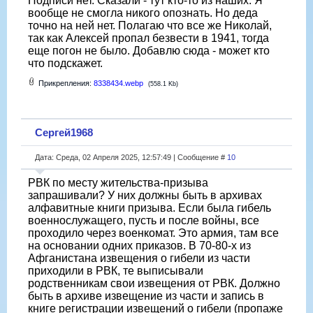
Подписи нет. Сказали - тут кто-то из наших. Я
вообще не смогла никого опознать. Но деда
точно на ней нет. Полагаю что все же Николай,
так как Алексей пропал безвести в 1941, тогда
еще погон не было. Добавлю сюда - может кто
что подскажет.
Прикрепления:
8338434.webp
(558.1 Kb)
Сергей1968
Дата: Среда, 02 Апреля 2025, 12:57:49 | Сообщение #
10
РВК по месту жительства-призыва
запрашивали? У них должны быть в архивах
алфавитные книги призыва. Если была гибель
военнослужащего, пусть и после войны, все
проходило через военкомат. Это армия, там все
на основании одних приказов. В 70-80-х из
Афганистана извещения о гибели из части
приходили в РВК, те выписывали
родственникам свои извещения от РВК. Должно
быть в архиве извещение из части и запись в
книге регистрации извещений о гибели (пропаже