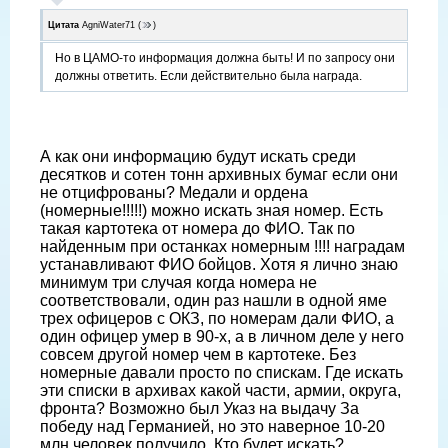
Цитата
AgniWater71
(
)
Но в ЦАМО-то информация должна быть! И по запросу они
должны ответить. Если действительно была награда.
А как они информацию будут искать среди
десятков и сотен тонн архивных бумаг если они
не отцифрованы? Медали и ордена
(номерные!!!!!) можно искать зная номер. Есть
такая картотека от номера до ФИО. Так по
найденным при останках номерным !!!! наградам
устанавливают ФИО бойцов. Хотя я лично знаю
минимум три случая когда номера не
соответствовали, один раз нашли в одной яме
трех офицеров с ОКЗ, по номерам дали ФИО, а
один офицер умер в 90-х, а в личном деле у него
совсем другой номер чем в картотеке. Без
номерные давали просто по спискам. Где искать
эти списки в архивах какой части, армии, округа,
фронта? Возможно был Указ на выдачу За
победу над Германией, но это наверное 10-20
млн человек получило. Кто будет искать?