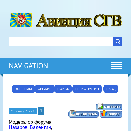
NAVIGATION
ВСЕ ТЕМЫ
СВЕЖИЕ
ПОИСК
РЕГИСТРАЦИЯ
ВХОД
1
Страница
1
из
1
Модератор форума:
Назаров
,
Валентин
,