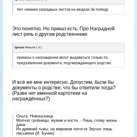
Нет никаких наградных листов на медали За победу
Это понятно. Но приказ есть. Про Наградной
лист речь о другом родственнике
Цитата
Мануля
(
)
приказы о награждении могут выдаваться только по
предъявлении документа, подтверждающего родство.
И всë же мне интересно. Допустим, были бы
документы о родстве, что бы ответили тогда?
(Разве нет именной картотеки на
награждëнных?)
Ольга, Новокузнецк
Молчат гробницы, мумии и кости, - Лишь слову жизнь
дана:
Из древней тьмы, на мировом погосте Звучат лишь
письмена (И. Бунин)