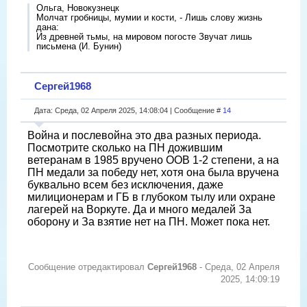
Ольга, Новокузнецк
Молчат гробницы, мумии и кости, - Лишь слову жизнь
дана:
Из древней тьмы, на мировом погосте Звучат лишь
письмена (И. Бунин)
Сергей1968
Дата: Среда, 02 Апреля 2025, 14:08:04 | Сообщение #
14
Война и послевойна это два разных периода.
Посмотрите сколько на ПН дожившим
ветеранам в 1985 вручено ООВ 1-2 степени, а на
ПН медали за победу нет, хотя она была вручена
буквально всем без исключения, даже
милиционерам и ГБ в глубоком тылу или охране
лагерей на Воркуте. Да и много медалей За
оборону и За взятие нет на ПН. Может пока нет.
Сообщение отредактировал
Сергей1968
-
Среда, 02 Апреля
2025, 14:09:19