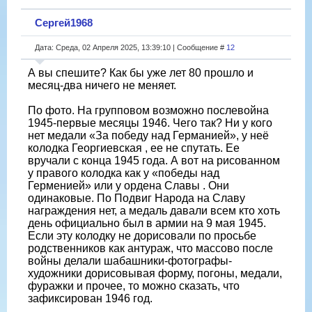
Сергей1968
Дата: Среда, 02 Апреля 2025, 13:39:10 | Сообщение #
12
А вы спешите? Как бы уже лет 80 прошло и
месяц-два ничего не меняет.
По фото. На групповом возможно послевойна
1945-первые месяцы 1946. Чего так? Ни у кого
нет медали «За победу над Германией», у неё
колодка Георгиевская , ее не спутать. Ее
вручали с конца 1945 года. А вот на рисованном
у правого колодка как у «победы над
Герменией» или у ордена Славы . Они
одинаковые. По Подвиг Народа на Славу
награждения нет, а медаль давали всем кто хоть
день официально был в армии на 9 мая 1945.
Если эту колодку не дорисовали по просьбе
родственников как антураж, что массово после
войны делали шабашники-фотографы-
художники дорисовывая форму, погоны, медали,
фуражки и прочее, то можно сказать, что
зафиксирован 1946 год.