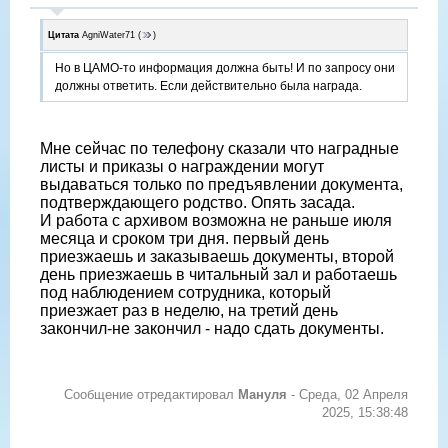
Цитата
AgniWater71
(
)
Но в ЦАМО-то информация должна быть! И по запросу они
должны ответить. Если действительно была награда.
Мне сейчас по телефону сказали что наградные
листы и приказы о награждении могут
выдаваться только по предъявлении документа,
подтверждающего родство. Опять засада.
И работа с архивом возможна не раньше июля
месяца и сроком три дня. первый день
приезжаешь и заказываешь документы, второй
день приезжаешь в читальный зал и работаешь
под наблюдением сотрудника, который
приезжает раз в неделю, на третий день
закончил-не закончил - надо сдать документы.
Сообщение отредактировал
Мануля
-
Среда, 02 Апреля
2025, 15:38:48