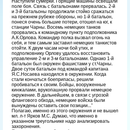
Наступили сумерки. Горящие машины освещали
поле боя. Связь с батальонами прервалась. 2-й
и 3-й батальоны продолжали стойко сражаться
на прежнем рубеже обороны, но 1-й батальон,
понеся очень большие потери, отошел на юг, к
станции Чарны. Восемь немецких танков
прорвались к командному пункту подполковника
А.К.Орлова. Командир полка вызвал огонь на
себя, и тем самым заставил немецких танкистов
отойти. К двум часам ночи бой утих, и
подполковнику Орлову удалось восстановить
управление 2-м и 3-м батальонами. Однако 1-й
батальон был окружен фашистами у ст.Чарны.
Двое суток батальон под командой капитана
Я.С.Носаева находился в окружении. Когда
стали кончаться боеприпасы, решили
пробиваться к своим. Бойцы, вооруженные
кинжалами, врукопашную прорвали немецкое
окружение. В дальнейшем, в связи с угрозой
флангового обхода, немецкие войска были
вынуждены оставить свои позиции..."
Полагаю, именно из этого окружения и не вышел
мл. л-т Ярков М.С. Думаю, что именно в
указанном треугольнике надо анализировать
захоронения.