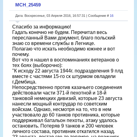
МСН_25459
Дата: Воскресенье, 03 Апреля 2016, 16:57:31 | Сообщение #
16
Спасибо за информацию!
Гадать конечно не будем. Перечитал весь
пересланный Вами документ, благо польский
знаю со времени службы в Легнице.
Полагаю что искать необходимо южнее и вот
почему.
Вот что я нашел в воспоминаниях ветеранов о
тех боях (выборочно):
"К исходу 22 августа 1944г. подразделения 9 плд
вместе с частями 15-го ск штурмом овладели
г.Дембица.
Непосредственно против казачьего соединения
действовали части 371-й пехотной и 18-й
танковой немецких дивизий, которые 23 августа
нанесли мощный контрудар по советским
войскам. Однако, несмотря на то, что в нем
участвовало до 60 танков противника, которые
поддерживал батальон пехоты, атаку удалось
остановить. Потеряв 9 танков и 200 человек
личного состава, противник откатился назад.
23 августа, достав где-то топливо, на позициях