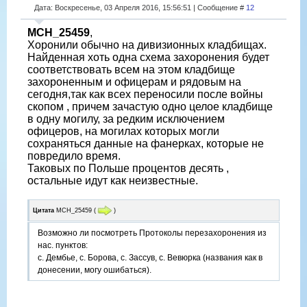
Дата: Воскресенье, 03 Апреля 2016, 15:56:51 | Сообщение #
12
МСН_25459
,
Хоронили обычно на дивизионных кладбищах.
Найденная хоть одна схема захоронения будет
соответствовать всем на этом кладбище
захороненным и офицерам и рядовым на
сегодня,так как всех переносили после войны
скопом , причем зачастую одно целое кладбище
в одну могилу, за редким исключением
офицеров, на могилах которых могли
сохраняться данные на фанерках, которые не
повредило время.
Таковых по Польше процентов десять ,
остальные идут как неизвестные.
Цитата
МСН_25459
(
)
Возможно ли посмотреть Протоколы перезахоронения из
нас. пунктов:
с. Дембье, с. Борова, с. Зассув, с. Вевюрка (названия как в
донесении, могу ошибаться).