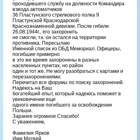
проходившего службу на должности Командира
взвода автоматчиков
36 Пластунского стрелкового полка 9
Пластунской Краснодарской
Краснознаменной дивизии. После гибели
26.08.1944г., его захоронить
не смогли, т.к. он остался на территории
противника. Пересылаю
Именной список из ОБД Мемориал. Офицеры,
погибшие примерно
в это же время захоронены в разных
населенных пунктах, но район
один и тот же. Не могу разобраться с картами и
перезахоронениями.
Перечитал все форумы по поиску захоронений.
Надеюсь на Ваш
богатейший опыт, который надеюсь поможет в
увековечении еще
одного имени погибшего за освобождении
Польши.
Заранее огромное Спасибо!
С уважением,
Фамилия Ярков
Имя Матвей