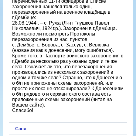
перечисленных 11-ти офицеров в Списке
захоронения нашелся только один,
перезахороненный на военное кладбище в
г.Дембице:
28.08.1944г. – с. Ружа (Л-нт Глушков Павел
Николаевич, 1924г.р.). Захоронен в г.Дембица.
Возможно ли посмотреть Протоколы
перезахоронения из нас. пунктов:
с. Дембье, с. Борова, с. Зассув, с. Вевюрка
(названия как в донесении, могу ошибаться).
Кроме того, в Паспорте воинского захоронения в
г.Дембица несколько раз указаны одни и те же
села. Означает ли это, что перезахоронения
производились из нескольких захоронений в
одном и том же селе? Странно, что к Донесению
о б/п не приложены схемы захоронений, или
просто их пока не отсканировали? К Донесениям
о б/п рядового и сержантского состава есть
приложенные схемы захоронений (читал на
Вашем сайте).
Спасибо!
Саня