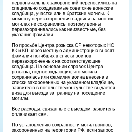
первоначальных захоронений переносились на
специально создаваемые советские воинские
кладбища, участки или в братские могилы. К
моменту перезахоронения надписи на многих
могилах не сохранились, поэтому воины
перезахоранивались как неизвестные, без
указания фамилии.
По просьбе Центра розыска СР некоторых НО
КК и КП через местную администрацию вносят
фамилии погибших в списки воинов,
перезахороненных на соответствующие
кладбища. На основании справок Центра
розыска, подтверждающих, что могила
сохранилась или фамилия воина внесена в
списки захороненных на указанном кладбище,
заявителю в посольстве/консульстве выдается
виза для выезда за границу на посещение
могилы.
Все расходы, связанные с выездом, заявитель
оплачивает сам.
По установлению сохранности могил воинов,
захороненных на территории РФ, если запрос