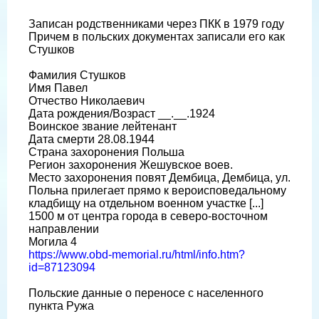
Записан родственниками через ПКК в 1979 году
Причем в польских документах записали его как
Стушков
Фамилия Стушков
Имя Павел
Отчество Николаевич
Дата рождения/Возраст __.__.1924
Воинское звание лейтенант
Дата смерти 28.08.1944
Страна захоронения Польша
Регион захоронения Жешувское воев.
Место захоронения повят Дембица, Дембица, ул.
Польна прилегает прямо к вероисповедальному
кладбищу на отдельном военном участке [...]
1500 м от центра города в северо-восточном
направлении
Могила 4
https://www.obd-memorial.ru/html/info.htm?
id=87123094
Польские данные о переносе с населенного
пункта Ружа