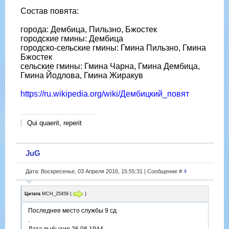
Состав повята:
города: Дембица, Пильзно, Бжостек
городские гмины: Дембица
городско-сельские гмины: Гмина Пильзно, Гмина
Бжостек
сельские гмины: Гмина Чарна, Гмина Дембица,
Гмина Йодлова, Гмина Жиракув
https://ru.wikipedia.org/wiki/Дембицкий_повят
Qui quaerit, reperit
JuG
Дата: Воскресенье, 03 Апреля 2016, 15:55:31 | Сообщение #
4
Цитата
МСН_25459
(
)
Последнее место службы 9 сд
.