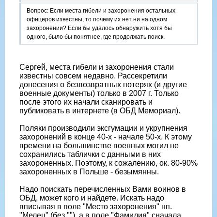
Дмитриевич, 1921 г.р.);
23.08.1944г. – с. Борова (Л-нт Белоконь Федот Борисович,
Вопрос: Если места гибели и захоронения остальных
1924 г.р.);
офицеров известны, то почему их нет ни на одном
23.08.1944г. – с. Борова (Мл. л-нт Перепуст Иван
захоронении? Если бы удалось обнаружить хотя бы
Васильевич, 1923 г.р.);
одного, было бы понятнее, где продолжать поиск.
24.08.1944г. – с. Борова (Л-нт Чеботарев Петр Иванович,
1920 г.р.);
24.08.1944г. – с. Вевюрка (Л-нт Смирнов Александр
Сергей, места гибели и захоронения стали
Иванович, 1924 г.р.);
известны совсем недавно. Рассекретили
26.08.1944г. – ? (Л-нт Иванченко Василий Митрофанович,
донесения о безвозвратных потерях (и другие
1924 г.р.);
военные документы) только в 2007 г. Только
26.08.1944г. – ? (Мл. л-нт Ярков Матвей Сергеевич, 1925
после этого их начали сканировать и
г.р.);
публиковать в интернете (в ОБД Мемориал).
28.08.1944г. – с. Ружа (Л-нт Глушков Павел Николаевич,
1924 г.р.).
Поляки производили эксгумации и укрупнения
захоронений в конце 40-х - начале 50-х. К этому
Вопрос: Если места гибели и захоронения остальных
времени на большинстве военных могил не
офицеров известны, то почему их нет ни на одном
сохранились таблички с данными в них
захоронении? Если бы удалось обнаружить хотя бы
захороненных. Поэтому, к сожалению, ок. 80-90%
одного, было бы понятнее, где продолжать поиск.
захороненных в Польше - безымянны.
Если не сложно, можно перенести в тему.
Надо поискать перечисленных Вами воинов в
Еще раз спасибо!
ОБД, может кого и найдете. Искать надо
вписывая в поле "Место захоронения" нп.
"Мелец" (без ""), а в поле "Фамилия" сначала