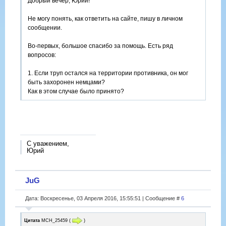
Добрый вечер, Юрий!
Не могу понять, как ответить на сайте, пишу в личном
сообщении.
Во-первых, большое спасибо за помощь. Есть ряд
вопросов:
1. Если труп остался на территории противника, он мог
быть захоронен немцами?
Как в этом случае было принято?
2. На Вашем сайте встречал ссылку на Всепольскую базу
данных захоронений, но она на польском и фамилии,
очевидно тоже надо на польском вводить для поиска?
С уважением,
3. Из Донесения выбрал офицеров 9-й пд, которые также
Юрий
погибли с 20 по 30 августа 1944г.:
22.08.1944г. – с. Дембье (Л-нт Дикалов Иван Николаевич,
1924 г.р.);
JuG
23.08.1944г. – с. Борова (Л-нт Голубев Дмитрий
Трофимович, 1923 г.р.);
Дата: Воскресенье, 03 Апреля 2016, 15:55:51 | Сообщение #
6
23.08.1944г. – с. Дембье (Л-нт Саенко Ефим
Александрович, 1920 г.р.);
23.08.1944г. – с. Зассув (Л-нт Синяговский Михаил
Цитата
МСН_25459
(
)