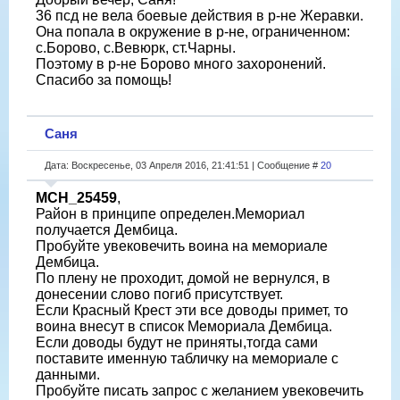
36 псд не вела боевые действия в р-не Жеравки.
Она попала в окружение в р-не, ограниченном:
с.Борово, с.Вевюрк, ст.Чарны.
Поэтому в р-не Борово много захоронений.
Спасибо за помощь!
Саня
Дата: Воскресенье, 03 Апреля 2016, 21:41:51 | Сообщение #
20
МСН_25459
,
Район в принципе определен.Мемориал
получается Дембица.
Пробуйте увековечить воина на мемориале
Дембица.
По плену не проходит, домой не вернулся, в
донесении слово погиб присутствует.
Если Красный Крест эти все доводы примет, то
воина внесут в список Мемориала Дембица.
Если доводы будут не приняты,тогда сами
поставите именную табличку на мемориале с
данными.
Пробуйте писать запрос с желанием увековечить