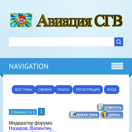
NAVIGATION
ВСЕ ТЕМЫ
СВЕЖИЕ
ПОИСК
РЕГИСТРАЦИЯ
ВХОД
1
Страница
1
из
1
Модератор форума:
Назаров
,
Валентин
,