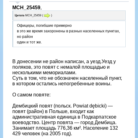
МСН_25459
,
Цитата
МСН_25459
(
)
Офицеры, погибшие примерно
в это же время захоронены в разных населенных пунктах,
но район
один и тот же.
В донесении не район написан, а уезд.Уезд у
поляков, это повят с немалой площадью и
несколькими мемориалами.
Суть в том, что не обозначен населенный пункт,
в котором остались непогребенные воины.
О самом повяте:
Дембицкий повят (польск. Powiat dębicki) —
повят (район) в Польше, входит как
административная единица в Подкарпатское
воеводство. Центр повята — город Дембица.
Занимает площадь 776,36 км². Население 132
429 человек (на 2005 год).