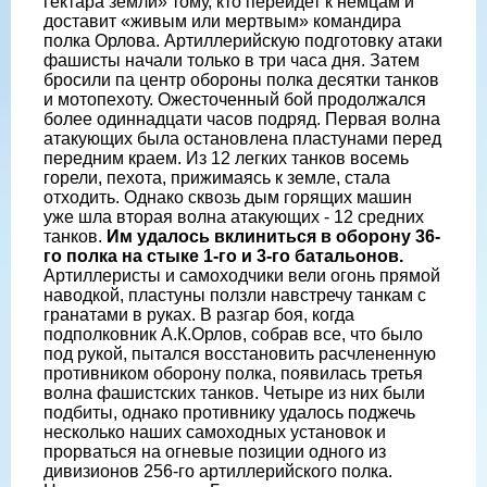
гектара земли» тому, кто перейдет к немцам и
доставит «живым или мертвым» командира
полка Орлова. Артиллерийскую подготовку атаки
фашисты начали только в три часа дня. Затем
бросили па центр обороны полка десятки танков
и мотопехоту. Ожесточенный бой продолжался
более одиннадцати часов подряд. Первая волна
атакующих была остановлена пластунами перед
передним краем. Из 12 легких танков восемь
горели, пехота, прижимаясь к земле, стала
отходить. Однако сквозь дым горящих машин
уже шла вторая волна атакующих - 12 средних
танков.
Им удалось вклиниться в оборону 36-
го полка на стыке 1-го и 3-го батальонов.
Артиллеристы и самоходчики вели огонь прямой
наводкой, пластуны ползли навстречу танкам с
гранатами в руках. В разгар боя, когда
подполковник А.К.Орлов, собрав все, что было
под рукой, пытался восстановить расчлененную
противником оборону полка, появилась третья
волна фашистских танков. Четыре из них были
подбиты, однако противнику удалось поджечь
несколько наших самоходных установок и
прорваться на огневые позиции одного из
дивизионов 256-го артиллерийского полка.