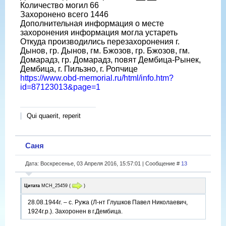
Количество могил 66
Захоронено всего 1446
Дополнительная информация о месте
захоронения информация могла устареть
Откуда производились перезахоронения г.
Дынов, гр. Дынов, гм. Бжозов, гр. Бжозов, гм.
Домарадз, гр. Домарадз, повят Дембица-Рынек,
Дембица, г. Пильзно, г. Ропчице
https://www.obd-memorial.ru/html/info.htm?
id=87123013&page=1
Qui quaerit, reperit
Саня
Дата: Воскресенье, 03 Апреля 2016, 15:57:01 | Сообщение #
13
Цитата
МСН_25459
(
)
28.08.1944г. – с. Ружа (Л-нт Глушков Павел Николаевич,
1924г.р.). Захоронен в г.Дембица.