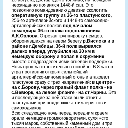
неожиданно появился 1448-й сап. Это
позволило командованию дивизии сколотить
оперативную группу из 36-го пластунского,
256-го артиллерийского и 1448-го самоходно-
артиллерийских полков
под началом
командира 36-го полка подполковника
А.К.Орлова.
Отрезая группировку немцев,
оборонявшихся на левом берегу
р.Вислока и в
районе г.Дембицы, 36-й полк вырвался
далеко вперед, углубился на 30 км в
немецкую оборону и попал в окружение
вместе с подразделениями огневой поддержки.
Ночь прошла относительно спокойно. В 8 часов
утра противник открыл сильнейший
артиллерийско-минометный огонь и атаковал
пластунов сразу с трех направлений:
в центре -
на с.Борову, через правый фланг полка - на
с.Вевюрк, на левом фланге - на ст.Чарны.
Эта
и последующие за ней атаки были отбиты
пластунами при поддержке артиллеристов и
самоходчиков.
Всю следующую ночь перед передним краем
орали немецкие громкоговорители, суля «сто
тысяч марок, собственный каменный дом и три