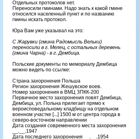
Отдельных протоколов нет.
Переносили гминами. Надо знать к какой гмине
относился населенный пункт и по названию
гмины искать протокол.
Юра Вам уже указывал на это:
С Жарувки (гмина Радомысль Вельки)
переносили в г. Мелец, с остальных деревень
(гмина Чарна) - в г. Дембица.
Польские документы по мемориалу Дембица
можно видеть по ссылке:
Страна захоронения Польша
Регион захоронения Жешувское воев.
Номер захоронения в ВМЦ ЗПКК-200
Первичное место захоронения повят Дембица,
Дембица, ул. Польна прилегает прямо к
вероисповедальному кладбищу на отдельном
военном участке [...] 1500 м от центра города в
северо-восточном направлении
Дата создания современного места захоронения
__.__.1947
Дата последнего захоронения __.__.1954