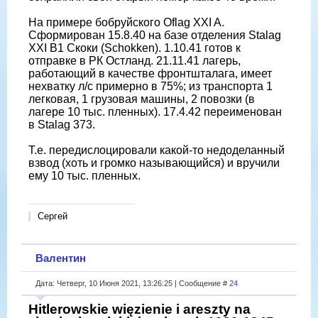
На примере бобруйского Oflag XXI A.
Сформирован 15.8.40 на базе отделения Stalag
XXI B1 Скоки (Schokken). 1.10.41 готов к
отправке в РК Остланд. 21.11.41 лагерь,
работающий в качестве фронтшталага, имеет
нехватку л/с примерно в 75%; из транспорта 1
легковая, 1 грузовая машины, 2 повозки (в
лагере 10 тыс. пленных). 17.4.42 переименован
в Stalag 373.
Т.е. передислоцировали какой-то недоделанный
взвод (хоть и громко называющийся) и вручили
ему 10 тыс. пленных.
Сергей
Валентин
Дата: Четверг, 10 Июня 2021, 13:26:25 | Сообщение #
24
Hitlerowskie więzienie i areszty na