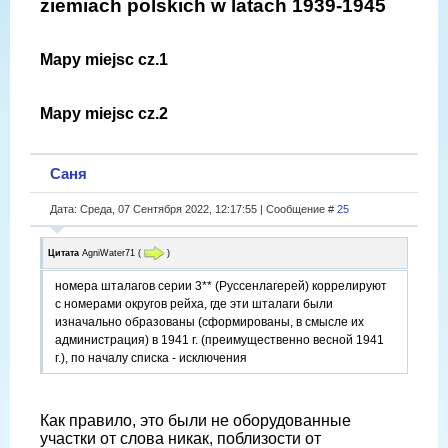
ziemiach polskich w latach 1939-1945
Mapy miejsc cz.1
Mapy miejsc cz.2
Саня
Дата: Среда, 07 Сентября 2022, 12:17:55 | Сообщение #
25
Цитата
AgniWater71
(
)
номера шталагов серии 3** (Руссенлагерей) коррелируют
с номерами округов рейха, где эти шталаги были
изначально образованы (сформированы, в смысле их
администрация) в 1941 г. (преимущественно весной 1941
г.), по началу списка - исключения
Как правило, это были не оборудованные
участки от слова никак, поблизости от