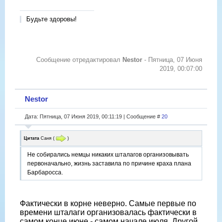
Будьте здоровы!
Сообщение отредактировал
Nestor
-
Пятница, 07 Июня
2019, 00:07:00
Nestor
Дата: Пятница, 07 Июня 2019, 00:11:19 | Сообщение #
20
Цитата
Саня
(
)
Не собирались немцы никаких шталагов организовывать
первоначально, жизнь заставила по причине краха плана
Барбаросса.
Фактически в корне неверно. Самые первые по
времени шталаги организовалась фактически в
самом конце июне - самом начале июля. Другой