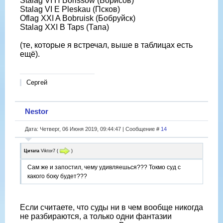
Stalag VI H Borissow (Борисов)
Stalag VI E Pleskau (Псков)
Oflag XXI A Bobruisk (Бобруйск)
Stalag XXI B Taps (Тапа)
(те, которые я встречал, выше в таблицах есть
ещё).
Сергей
Nestor
Дата: Четверг, 06 Июня 2019, 09:44:47 | Сообщение #
14
Цитата
Viktor7
(
)
Сам же и запостил, чему удивляешься??? Токмо суд с
какого боку будет???
Если считаете, что суды ни в чем вообще никогда
не разбираются, а только одни фантазии