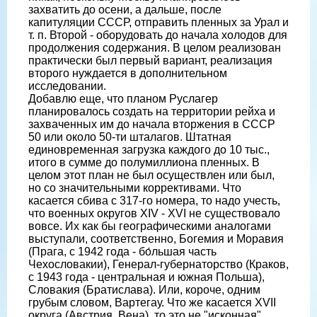
захватить до осени, а дальше, после
капитуляции СССР, отправить пленных за Урал и
т. п. Второй - оборудовать до начала холодов для
продолжения содержания. В целом реализован
практически был первый вариант, реализация
второго нуждается в дополнительном
исследовании.
Добавлю еще, что планом Руслагер
планировалось создать на территории рейха и
захваченных им до начала вторжения в СССР
50 или около 50-ти шталагов. Штатная
единовременная загрузка каждого до 10 тыс.,
итого в сумме до полумиллиона пленных. В
целом этот план не был осуществлен или был,
но со значительными коррективами. Что
касается сбива с 317-го номера, то надо учесть,
что военных округов XIV - XVI не существовало
вовсе. Их как бы географическими аналогами
выступали, соответственно, Богемия и Моравия
(Прага, с 1942 года - бо́льшая часть
Чехословакии), Генерал-губернаторство (Краков,
с 1943 года - центральная и южная Польша),
Словакия (Братислава). Или, короче, одним
грубым словом, Вартегау. Что же касается XVII
округа (Австрия, Вена), то это не "исконная"