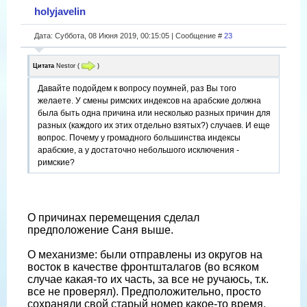
holyjavelin
Дата: Суббота, 08 Июня 2019, 00:15:05 | Сообщение #
23
Цитата
Nestor
(
)
Давайте подойдем к вопросу поумней, раз Вы того
желаете. У смены римских индексов на арабские должна
была быть одна причина или несколько разных причин для
разных (каждого их этих отдельно взятых?) случаев. И еще
вопрос. Почему у громадного большинства индексы
арабские, а у достаточно небольшого исключения -
римские?
О причинах перемещения сделал
предположение Саня выше.
О механизме: были отправлены из округов на
восток в качестве фронтшталагов (во всяком
случае какая-то их часть, за все не ручаюсь, т.к.
все не проверял). Предположительно, просто
сохраняли свой старый номер какое-то время.