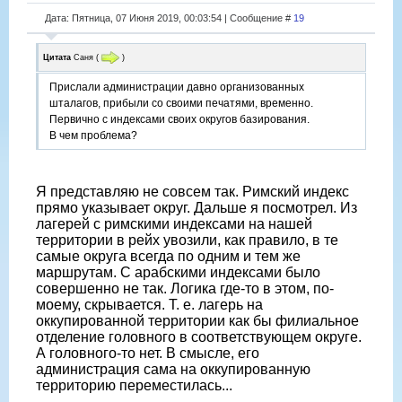
Дата: Пятница, 07 Июня 2019, 00:03:54 | Сообщение #
19
Цитата
Саня
(
)
Прислали администрации давно организованных
шталагов, прибыли со своими печатями, временно.
Первично с индексами своих округов базирования.
В чем проблема?
Я представляю не совсем так. Римский индекс
прямо указывает округ. Дальше я посмотрел. Из
лагерей с римскими индексами на нашей
территории в рейх увозили, как правило, в те
самые округа всегда по одним и тем же
маршрутам. С арабскими индексами было
совершенно не так. Логика где-то в этом, по-
моему, скрывается. Т. е. лагерь на
оккупированной территории как бы филиальное
отделение головного в соответствующем округе.
А головного-то нет. В смысле, его
администрация сама на оккупированную
территорию переместилась...