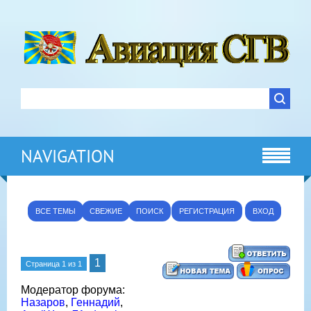
NAVIGATION
ВСЕ ТЕМЫ
СВЕЖИЕ
ПОИСК
РЕГИСТРАЦИЯ
ВХОД
1
Страница
1
из
1
Модератор форума:
Назаров
,
Геннадий
,