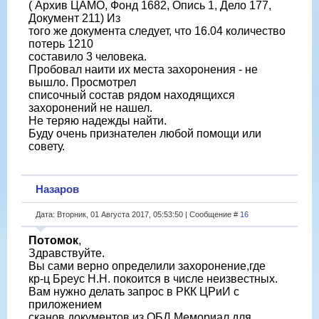
( Архив ЦАМО, Фонд 1682, Опись 1, Дело 177,
Документ 211) Из
того же документа следует, что 16.04 количество
потерь 1210
составило 3 человека.
Пробовал наити их места захоронения - не
вышло. Просмотрел
списочный состав рядом находящихся
захоронений не нашел.
Не теряю надежды найти.
Буду очень признателен любой помощи или
совету.
Назаров
Дата: Вторник, 01 Августа 2017, 05:53:50 | Сообщение #
16
Потомок
,
Здравствуйте.
Вы сами верно определили захоронение,где
кр-ц Бреус Н.Н. покоится в числе неизвестных.
Вам нужно делать запрос в РКК ЦРиИ с
приложением
сканов документов из ОБД Мемориал для