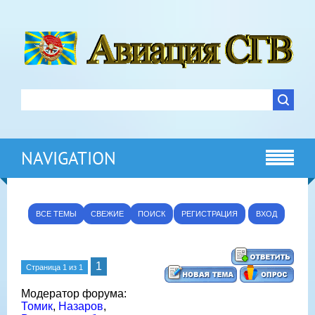
NAVIGATION
ВСЕ ТЕМЫ
СВЕЖИЕ
ПОИСК
РЕГИСТРАЦИЯ
ВХОД
1
Страница
1
из
1
Модератор форума:
Томик
,
Назаров
,