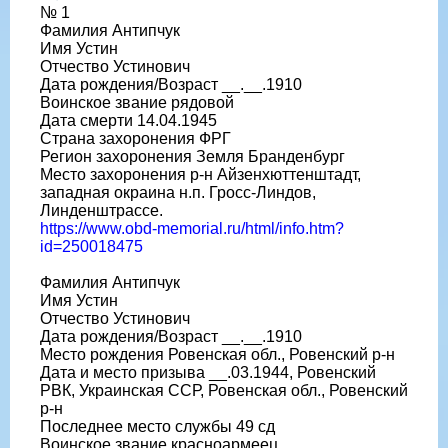
№ 1
Фамилия Антипчук
Имя Устин
Отчество Устинович
Дата рождения/Возраст __.__.1910
Воинское звание рядовой
Дата смерти 14.04.1945
Страна захоронения ФРГ
Регион захоронения Земля Бранденбург
Место захоронения р-н Айзенхюттенштадт,
западная окраина н.п. Гросс-Линдов,
Линденштрассе.
https://www.obd-memorial.ru/html/info.htm?
id=250018475
Фамилия Антипчук
Имя Устин
Отчество Устинович
Дата рождения/Возраст __.__.1910
Место рождения Ровенская обл., Ровенский р-н
Дата и место призыва __.03.1944, Ровенский
РВК, Украинская ССР, Ровенская обл., Ровенский
р-н
Последнее место службы 49 сд
Воинское звание красноармеец