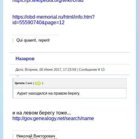
https://pl.wikipedia.org/wiki/Urad
https://obd-memorial.ru/html/info.htm?
id=55590740&page=12
Qui quaerit, reperit
Назаров
Дата: Вторник, 06 Июня 2017, 17:23:59 | Сообщение #
13
Цитата
Саня
(
)
Аурит находился на правом берегу.
и на левом берегу тоже...
http://gov.genealogy.net/search/name
Николай Викторович