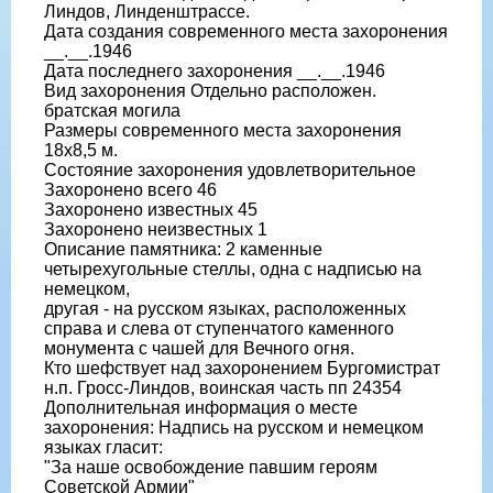
Линдов, Линденштрассе.
Дата создания современного места захоронения
__.__.1946
Дата последнего захоронения __.__.1946
Вид захоронения Отдельно расположен.
братская могила
Размеры современного места захоронения
18х8,5 м.
Состояние захоронения удовлетворительное
Захоронено всего 46
Захоронено известных 45
Захоронено неизвестных 1
Описание памятника: 2 каменные
четырехугольные стеллы, одна с надписью на
немецком,
другая - на русском языках, расположенных
справа и слева от ступенчатого каменного
монумента с чашей для Вечного огня.
Кто шефствует над захоронением Бургомистрат
н.п. Гросс-Линдов, воинская часть пп 24354
Дополнительная информация о месте
захоронения: Надпись на русском и немецком
языках гласит:
"За наше освобождение павшим героям
Советской Армии"