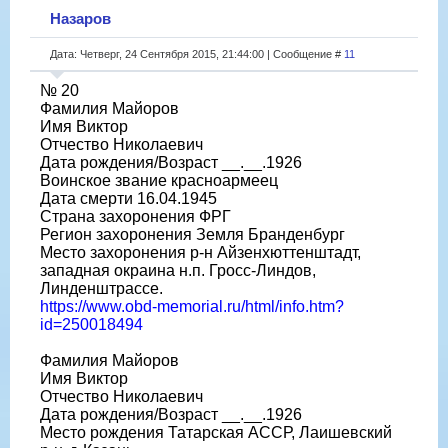
Назаров
Дата: Четверг, 24 Сентября 2015, 21:44:00 | Сообщение #
11
№ 20
Фамилия Майоров
Имя Виктор
Отчество Николаевич
Дата рождения/Возраст __.__.1926
Воинское звание красноармеец
Дата смерти 16.04.1945
Страна захоронения ФРГ
Регион захоронения Земля Бранденбург
Место захоронения р-н Айзенхюттенштадт,
западная окраина н.п. Гросс-Линдов,
Линденштрассе.
https://www.obd-memorial.ru/html/info.htm?
id=250018494
Фамилия Майоров
Имя Виктор
Отчество Николаевич
Дата рождения/Возраст __.__.1926
Место рождения Татарская АССР, Лаишевский