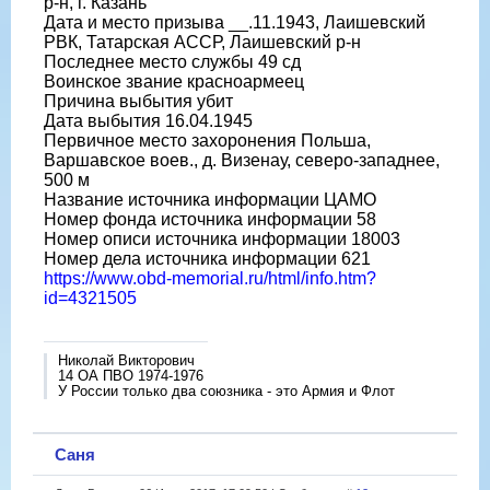
р-н, г. Казань
Дата и место призыва __.11.1943, Лаишевский
РВК, Татарская АССР, Лаишевский р-н
Последнее место службы 49 сд
Воинское звание красноармеец
Причина выбытия убит
Дата выбытия 16.04.1945
Первичное место захоронения Польша,
Варшавское воев., д. Визенау, северо-западнее,
500 м
Название источника информации ЦАМО
Номер фонда источника информации 58
Номер описи источника информации 18003
Номер дела источника информации 621
https://www.obd-memorial.ru/html/info.htm?
id=4321505
Николай Викторович
14 ОА ПВО 1974-1976
У России только два союзника - это Армия и Флот
Саня