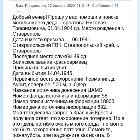
Дата: Понедельник, 17 Февраля 2020, 21:11:45 | Сообщение #
24
Добрый вечер! Прошу у вас помощи в поиске
могилы моего деда- Горбатова Николая
Трофимовича, 01.04.1904 г.р. Место рождения г.
Ставрополь
Дата и место призыва __.06.1941,
Ставропольский ГВК, Ставропольский край, г.
Ставрополь
Последнее место службы 49 сд
Воинское звание красноармеец
Причина выбытия убит
Дата выбытия 14.04.1945
Первичное место захоронения Германия, д.
Аурит, севернее, 500 м, р. Одер
Название источника донесения ЦАМО
Номер фонда источника информации 58
Номер описи источника информации 18003
Номер дела источника информации 692.
Моя тетя делала запрос в Красный Крест и
получила ответ что захоронение потеряно. Но в
этот день погибло очень много солдат, не могло
же быть захоронение потеряно. Помогите,
пожалуйста, или подскажите как искать. В