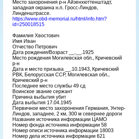
Место захоронения р-н Айзенхюттенштадт,
западная окраина н.п. Гросс-Линдов,
Линденштрассе.
https://www.obd-memorial.ru/html/info.htm?
id=250018515
Фамилия Хвостович
Имя Иван
Отчество Петрович
Дата рождения/Возраст __.__.1925
Место рождения Могилевская обл., Кричевский
р-н
Дата и место призыва __.10.1943, Кричевский
РВК, Белорусская ССР, Могилевская обл.,
Кричевский р-н
Последнее место службы 49 сд
Воинское звание сержант
Причина выбытия убит
Дата выбытия 17.04.1945
Первичное место захоронения Германия, Унтер-
Линдов, западнее, 2 км, 300 м севернее дороги
Название источника информации ЦАМО
Номер фонда источника информации 58
Номер описи источника информации 18003
Номер дела источника информации 621