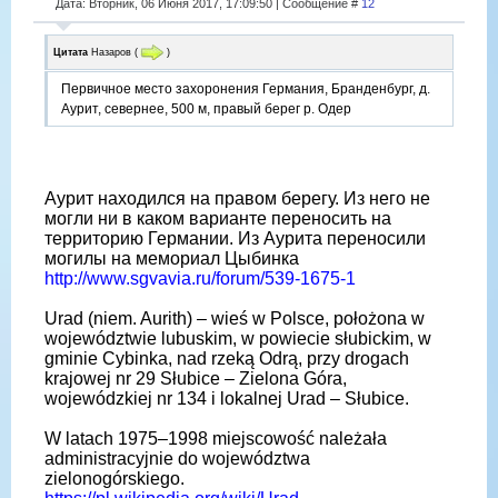
Дата: Вторник, 06 Июня 2017, 17:09:50 | Сообщение #
12
Цитата
Назаров
(
)
Первичное место захоронения Германия, Бранденбург, д.
Аурит, севернее, 500 м, правый берег р. Одер
Аурит находился на правом берегу. Из него не
могли ни в каком варианте переносить на
территорию Германии. Из Аурита переносили
могилы на мемориал Цыбинка
http://www.sgvavia.ru/forum/539-1675-1
Urad (niem. Aurith) – wieś w Polsce, położona w
województwie lubuskim, w powiecie słubickim, w
gminie Cybinka, nad rzeką Odrą, przy drogach
krajowej nr 29 Słubice – Zielona Góra,
wojewódzkiej nr 134 i lokalnej Urad – Słubice.
W latach 1975–1998 miejscowość należała
administracyjnie do województwa
zielonogórskiego.