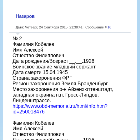
Назаров
Дата: Четверг, 24 Сентября 2015, 21:38:41 | Сообщение #
10
№ 2
Фамилия Кобелев
Имя Алексей
Отчество Филиппович
Дата рождения/Возраст __.__.1926
Воинское звание младший сержант
Дата смерти 15.04.1945
Страна захоронения ФРГ
Регион захоронения Земля Бранденбург
Место захоронения р-н Айзенхюттенштадт,
западная окраина н.п. Гросс-Линдов,
Линденштрассе.
https://www.obd-memorial.ru/html/info.htm?
id=250018476
Фамилия Кобелев
Имя Алексей
Отчество Филиппович
Дата рождения/Возраст __.__.1926