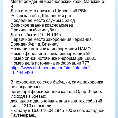
Место рождения Красноярский край, Манский р-
н
Дата и место призыва Шиловский РВК,
Рязанская обл., Шиловский р-н
Последнее место службы 362 сд
Воинское звание красноармеец
Причина выбытия убит
Дата выбытия 16.04.1945
Первичное место захоронения Германия,
Бранденбург, д. Визинау
Название источника информации ЦАМО
Номер фонда источника информации 58
Номер описи источника информации 18003
Номер дела источника информации 777
https://www.obd-memorial.ru/html/info.htm?
id=4445429
В похоронке, со слов бабушки, сама похоронка
не сохранилась,
погиб при форсировании канала Одер-Шпрее.
Исходя из боевых
докладов и дальнейших анализов тех событий
силы 1210 сп вышли
к каналу в 16.00 16.04.1945 700 м сев. западней
Раутенкранц.