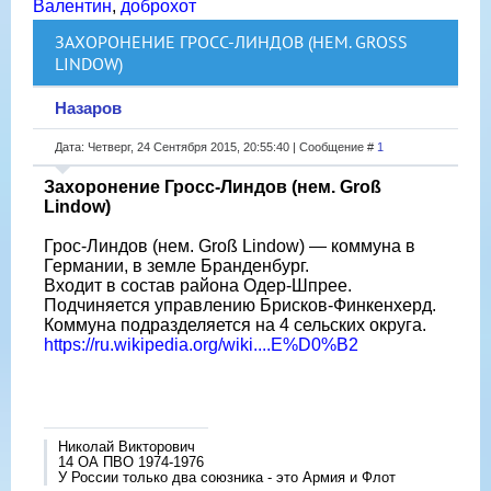
Валентин
,
доброхот
ЗАХОРОНЕНИЕ ГРОСС-ЛИНДОВ (НЕМ. GROSS L
INDOW)
Назаров
Дата: Четверг, 24 Сентября 2015, 20:55:40 | Сообщение #
1
Захоронение Гросс-Линдов (нем. Groß
Lindow)
Грос-Линдов (нем. Groß Lindow) — коммуна в
Германии, в земле Бранденбург.
Входит в состав района Одер-Шпрее.
Подчиняется управлению Брисков-Финкенхерд.
Коммуна подразделяется на 4 сельских округа.
https://ru.wikipedia.org/wiki....E%D0%B2
Николай Викторович
14 ОА ПВО 1974-1976
У России только два союзника - это Армия и Флот