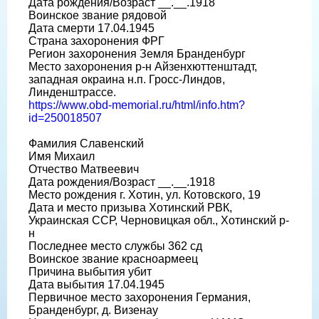
Дата рождения/Возраст __.__.1918
Воинское звание рядовой
Дата смерти 17.04.1945
Страна захоронения ФРГ
Регион захоронения Земля Бранденбург
Место захоронения р-н Айзенхюттенштадт,
западная окраина н.п. Гросс-Линдов,
Линденштрассе.
https://www.obd-memorial.ru/html/info.htm?
id=250018507
Фамилия Славенский
Имя Михаил
Отчество Матвеевич
Дата рождения/Возраст __.__.1918
Место рождения г. Хотин, ул. Котовского, 19
Дата и место призыва Хотинский РВК,
Украинская ССР, Черновицкая обл., Хотинский р-
н
Последнее место службы 362 сд
Воинское звание красноармеец
Причина выбытия убит
Дата выбытия 17.04.1945
Первичное место захоронения Германия,
Бранденбург, д. Визенау