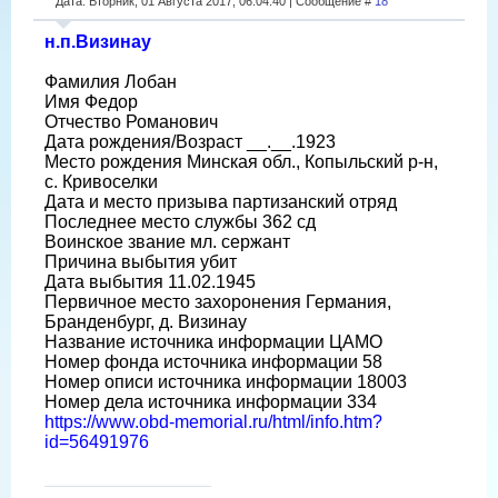
Дата: Вторник, 01 Августа 2017, 06:04:40 | Сообщение #
18
н.п.Визинау
Фамилия Лобан
Имя Федор
Отчество Романович
Дата рождения/Возраст __.__.1923
Место рождения Минская обл., Копыльский р-н,
с. Кривоселки
Дата и место призыва партизанский отряд
Последнее место службы 362 сд
Воинское звание мл. сержант
Причина выбытия убит
Дата выбытия 11.02.1945
Первичное место захоронения Германия,
Бранденбург, д. Визинау
Название источника информации ЦАМО
Номер фонда источника информации 58
Номер описи источника информации 18003
Номер дела источника информации 334
https://www.obd-memorial.ru/html/info.htm?
id=56491976