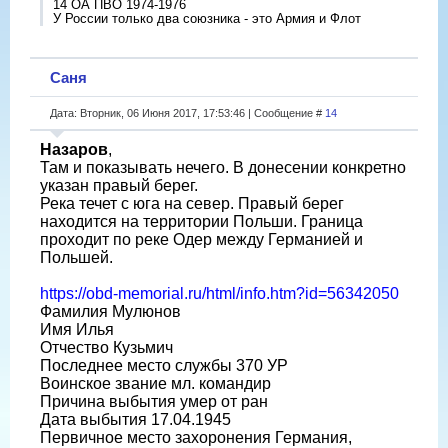
14 ОА ПВО 1974-1976
У России только два союзника - это Армия и Флот
Саня
Дата: Вторник, 06 Июня 2017, 17:53:46 | Сообщение #
14
Назаров
,
Там и показывать нечего. В донесении конкретно
указан правый берег.
Река течет с юга на север. Правый берег
находится на территории Польши. Граница
проходит по реке Одер между Германией и
Польшей.
https://obd-memorial.ru/html/info.htm?id=56342050
Фамилия Мулюнов
Имя Илья
Отчество Кузьмич
Последнее место службы 370 УР
Воинское звание мл. командир
Причина выбытия умер от ран
Дата выбытия 17.04.1945
Первичное место захоронения Германия,