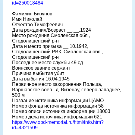
id=250018484
Фамилия Бизунов
Имя Николай
Отчество Тимофеевич
Дата рождения/Возраст __.__.1924
Место рождения Смоленская обл.,
Стодолищенский р-н
Дата и место призыва __.10.1942,
Стодолищенский РВК, Смоленская обл.,
Стодолищенский р-н
Последнее место службы 49 сд
Воинское звание сержант
Причина выбытия убит
Дата выбытия 16.04.1945
Первичное место захоронения Польша,
Варшавское воев., д. Визенау, северо-западнее,
500 м
Название источника информации ЦАМО
Номер фонда источника информации 58
Номер описи источника информации 18003
Номер дела источника информации 621
https://www.obd-memorial.ru/html/info.htm?
id=4321509