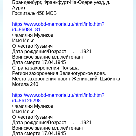
Бранденбург, Франкфурт-На-Одере уезд, д.
Аурит
Госпиталь 458 МСБ
https://www.obd-memorial.ru/html/info.htm?
id=86084181
Фамилия Муликов
Имя Илья
Отчество Кузьмич
Дата рождения/Возраст __.__.1921
Воинское звание мл. лейтенант
Дата смерти 17.04.1945
Страна захоронения Польша
Регион захоронения Зеленогурское воев.
Место захоронения повят Жепинский, Цыбинка
Могила 240
https://www.obd-memorial.ru/html/info.htm?
id=86126298
Фамилия Муликов
Имя Илья
Отчество Кузьмич
Дата рождения/Возраст __.__.1921
Воинское звание мл. лейтенант
Дата смерти 17.04.1945