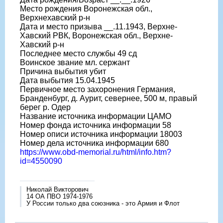
Место рождения Воронежская обл.,
Верхнехавский р-н
Дата и место призыва __.11.1943, Верхне-
Хавский РВК, Воронежская обл., Верхне-
Хавский р-н
Последнее место службы 49 сд
Воинское звание мл. сержант
Причина выбытия убит
Дата выбытия 15.04.1945
Первичное место захоронения Германия,
Бранденбург, д. Аурит, севернее, 500 м, правый
берег р. Одер
Название источника информации ЦАМО
Номер фонда источника информации 58
Номер описи источника информации 18003
Номер дела источника информации 680
https://www.obd-memorial.ru/html/info.htm?
id=4550090
Николай Викторович
14 ОА ПВО 1974-1976
У России только два союзника - это Армия и Флот