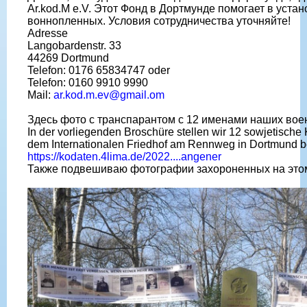
Ar.kod.M e.V. Этот Фонд в Дортмунде помогает в уста
воннопленных. Условия сотрудничества уточняйте!
Adresse
Langobardenstr. 33
44269 Dortmund
Telefon: 0176 65834747 oder
Telefon: 0160 9910 9990
Mail:
ar.kod.m.ev@gmail.om
Здесь фото с транспарантом с 12 именами наших во
In der vorliegenden Broschüre stellen wir 12 sowjetische 
dem Internationalen Friedhof am Rennweg in Dortmund b
https://kodaten.4lima.de/2022....angener
Также подвешиваю фотографии захороненных на это