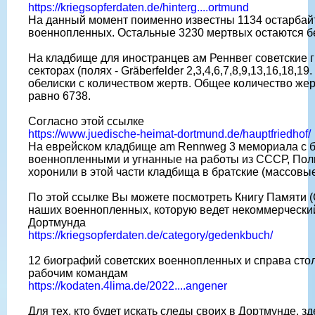
https://kriegsopferdaten.de/hinterg....ortmund
На данный момент поименно известны 1134 остарбайт
военнопленных. Остальные 3230 мертвых остаются 
На кладбище для иностранцев ам Реннвег советские 
секторах (полях - Gräberfelder 2,3,4,6,7,8,9,13,16,18,1
обелиски с количеством жертв. Общее количество жер
равно 6738.
Согласно этой ссылке
https://www.juedische-heimat-dortmund.de/hauptfriedhof/
На еврейском кладбище am Rennweg 3 мемориала с б
военнопленными и угнанные на работы из СССР, Пол
хоронили в этой части кладбища в братские (массовы
По этой ссылке Вы можете посмотреть Книгу Памяти 
наших военнопленных, которую ведет некоммерческий 
Дортмунда
https://kriegsopferdaten.de/category/gedenkbuch/
12 биографий советских военнопленных и справа стол
рабочим командам
https://kodaten.4lima.de/2022....angener
Для тех, кто будет искать следы своих в Дортмунде, з