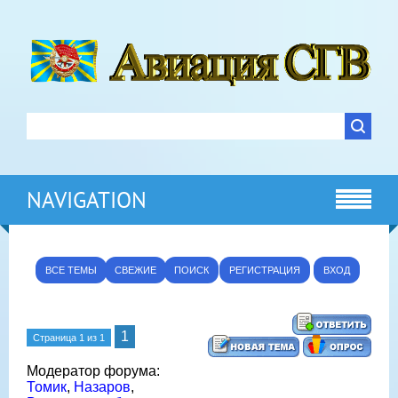
NAVIGATION
ВСЕ ТЕМЫ
СВЕЖИЕ
ПОИСК
РЕГИСТРАЦИЯ
ВХОД
1
Страница
1
из
1
Модератор форума:
Томик
,
Назаров
,