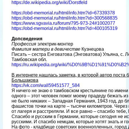
https://de.wikipedia.org/wiki/Dorstfeld
https://obd-memorial.ru/html/info.htm?id=67339378
https://obd-memorial.ru/html/info.htm?id=300568835
https://www.sgvavia.ru/forum/795-973-24#1002077
https://obd-memorial.ru/html/info.htm?id=400105319
Допсведения
Профессия
электрик-монтер
Фамилия матери в девичестве
Кузнецова
Писать – сестра Енговатова (Энговатова) Ульяна, с. 
Тамбовская обл.
https://ru.wikipedia.org/wiki/%D0%9B%D1%91%D
В интернете нашлась заметка, в которой автор поста 
Большакова
https://vk.com/wall59451577_584
Я ничего не знаю о тамбовском крестьянине по имен
одного – этот человек помог моему прадеду бежать и
не было никаких – Западная Германия, 1943 год, до 
фашистов точки на карте – тысячи километров. Через
от лагеря и расстреляли. И все равно – спасибо тебе
Спасибо и русским в Германии, которые сегодня не ис
русскими. И спасибо немцам, которые хотят знать и го
На фото - кладбище советских военнопленных, город Д