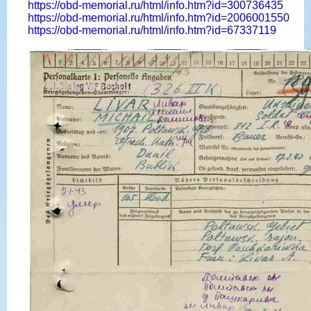
https://obd-memorial.ru/html/info.htm?id=300736435
https://obd-memorial.ru/html/info.htm?id=2006001550
https://obd-memorial.ru/html/info.htm?id=67337119