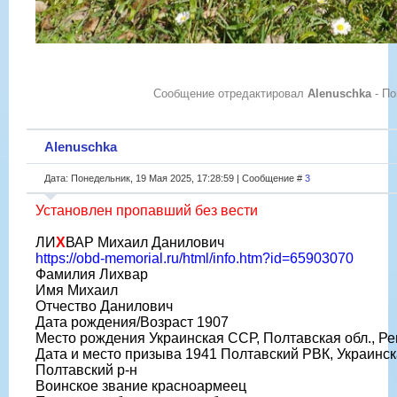
Сообщение отредактировал
Alenuschka
-
По
Alenuschka
Дата: Понедельник, 19 Мая 2025, 17:28:59 | Сообщение #
3
Установлен пропавший без вести
ЛИ
Х
ВАР Михаил Данилович
https://obd-memorial.ru/html/info.htm?id=65903070
Фамилия Лихвар
Имя Михаил
Отчество Данилович
Дата рождения/Возраст 1907
Место рождения Украинская ССР, Полтавская обл., Ре
Дата и место призыва 1941 Полтавский РВК, Украинск
Полтавский р-н
Воинское звание красноармеец