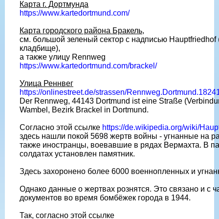
Карта г. Дортмунда
https://www.kartedortmund.com/
Карта городского района Бракель,
см. большой зеленый сектор с надписью Hauptfriedhof
кладбище),
а также улицу Rennweg
https://www.kartedortmund.com/brackel/
Улица Реннвег
https://onlinestreet.de/strassen/Rennweg.Dortmund.1824
Der Rennweg, 44143 Dortmund ist eine Straße (Verbindun
Wambel, Bezirk Brackel in Dortmund.
Согласно этой ссылке
https://de.wikipedia.org/wiki/Hau
здесь нашли покой 5698 жертв войны - угнанные на р
также иностранцы, воевавшие в рядах Вермахта. В па
солдатах установлен памятник.
Здесь захоронено более 6000 военнопленных и угнан
Однако данные о жертвах рознятся. Это связано и с ч
документов во время бомбёжек города в 1944.
Так, согласно этой ссылке