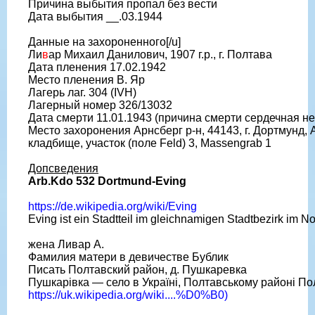
Причина выбытия пропал без вести
Дата выбытия __.03.1944
Данные на захороненного[/u]
Ли
в
ар Михаил Данилович, 1907 г.р., г. Полтава
Дата пленения 17.02.1942
Место пленения В. Яр
Лагерь лаг. 304 (IVH)
Лагерный номер 326/13032
Дата смерти 11.01.1943 (причина смерти сердечная не
Место захоронения Арнсберг р-н, 44143, г. Дортмунд, 
кладбище, участок (поле Feld) 3, Massengrab 1
Допсведения
Arb.Kdo 532 Dortmund-Eving
https://de.wikipedia.org/wiki/Eving
Eving ist ein Stadtteil im gleichnamigen Stadtbezirk im 
жена Ливар А.
Фамилия матери в девичестве Бублик
Писать Полтавский район, д. Пушкаревка
Пушкарівка — село в Україні, Полтавському районі Пол
https://uk.wikipedia.org/wiki....%D0%B0)