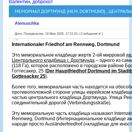
Валентин
,
доброхот
МЕМОРИАЛ ДОРТМУНД (НЕМ. DORTMUND) , ЦЕНТРАЛ
Alenuschka
Дата: Понедельник, 19 Мая 2025, 17:21:51 | Сообщение #
1
Internationaler Friedhof am Rennweg, Dortmund
Это мемориальное кладбище жертв 2-ой мирровой
яв
Центрального кладбища г. Дортмунда
– одного из сам
(118 Га), которое расположено в городском районе Бр
Готтесакер, 25 (
Der Hauptfriedhof Dortmund im Stadtb
Gottesacker 25
).
Более того, мемориальная часть находится на обосо
противоположной стороне улицы еврейском кладбище,
частью центрального кладбища Дортмунда. Улица Рен
соединительной дорогой (Verbindungsstraße).
Эту мемориальную часть кладбища называют Internatio
Rennweg, Dortmund (Интернациональное кладбище ам 
народе просто Аusländerfriedhof («кладбище для инос