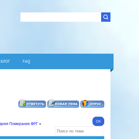
БЛОГ
FAQ
едняя Померания ФРГ
»