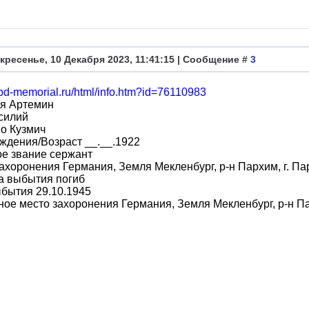
кресенье, 10 Декабря 2023, 11:41:15 | Сообщение #
3
obd-memorial.ru/html/info.htm?id=76110983
я Артемин
силий
о Кузмич
ждения/Возраст __.__.1922
е звание сержант
ахоронения Германия, Земля Мекленбург, р-н Пархим, г. П
а выбытия погиб
бытия 29.10.1945
ое место захоронения Германия, Земля Мекленбург, р-н Па