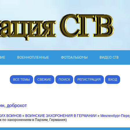
ШИЕ
ВОЕННОПЛЕННЫЕ
ФОТОАЛЬБОМЫ
ВИДЕО СГВ
ВСЕ ТЕМЫ
СВЕЖИЕ
ПОИСК
РЕГИСТРАЦИЯ
ВХОД
ин
,
доброхот
КИХ ВОИНОВ
»
ВОИНСКИЕ ЗАХОРОНЕНИЯ В ГЕРМАНИИ
»
Мекленбург-Пер
к по захоронениям в Пархим, Германия)