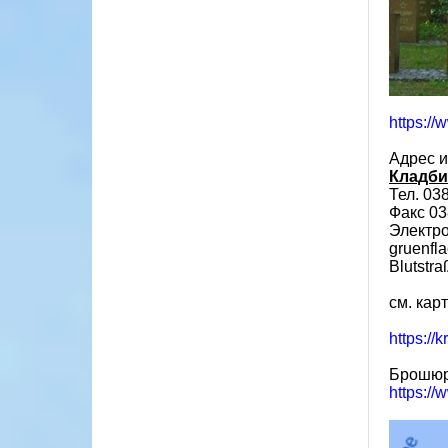
https://
Адрес и
Кладби
Тел. 03
Факс 03
Электро
gruenfl
Blutstra
см. кар
https://
Брошюр
https://