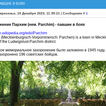
ПАВШИЕ В БОЯХ
кресенье, 10 Декабря 2023, 11:39:21 | Сообщение #
1
нение Пархим (нем. Parchim) - павшие в боях
en.wikipedia.org/wiki/Parchim
 (Mecklenburgisch-Vorpommersch: Parchen) is a town in Meckl
of the Ludwigslust-Parchim district.
ое мемориальное захоронение было заложено в 1945 году, в
ахоронено 196 советских бойцов.