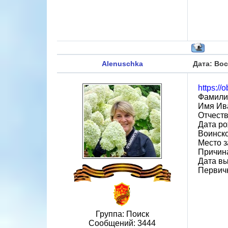
Alenuschka
Дата: Вос
https://
Фамили
Имя Ив
Отчест
Дата ро
Воинско
Место з
Причин
Дата вы
Первичн
Группа: Поиск
Сообщений:
3444