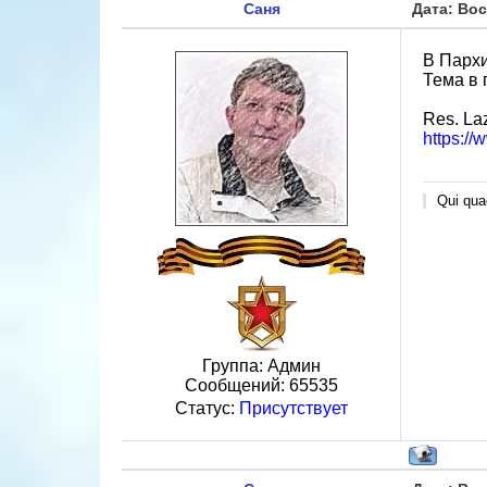
Саня
Дата: Вос
В Пархи
Тема в
Res. La
https:/
Qui quae
Группа: Админ
Сообщений:
65535
Статус:
Присутствует