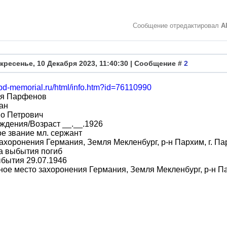
Сообщение отредактировал
A
кресенье, 10 Декабря 2023, 11:40:30 | Сообщение #
2
obd-memorial.ru/html/info.htm?id=76110990
я Парфенов
ан
во Петрович
ждения/Возраст __.__.1926
е звание мл. сержант
ахоронения Германия, Земля Мекленбург, р-н Пархим, г. П
а выбытия погиб
бытия 29.07.1946
ое место захоронения Германия, Земля Мекленбург, р-н Па