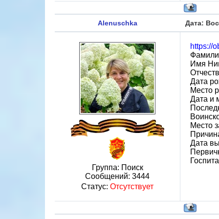
Alenuschka
Дата: Вос
https://
Фамили
Имя Ни
Отчест
Дата ро
Место р
Дата и 
Последн
Воинск
Место з
Причин
Дата вы
Первичн
Госпит
Группа: Поиск
Сообщений:
3444
Статус:
Отсутствует