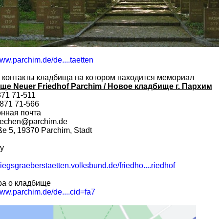
www.parchim.de/de....taetten
 контакты кладбища на котором находится мемориал
ще Neuer Friedhof Parchim / Новое кладбище г. Пархим
871 71-511
871 71-566
нная почта
aechen@parchim.de
ße 5, 19370 Parchim, Stadt
ту
kriegsgraeberstaetten.volksbund.de/friedho....riedhof
а о кладбище
www.parchim.de/de....cid=fa7