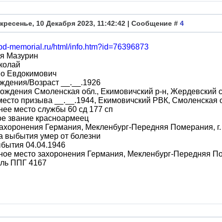
кресенье, 10 Декабря 2023, 11:42:42 | Сообщение #
4
obd-memorial.ru/html/info.htm?id=76396873
я Мазурин
колай
во Евдокимович
ждения/Возраст __.__.1926
ождения Смоленская обл., Екимовичский р-н, Жердевский с
место призыва __.__.1944, Екимовичский РВК, Смоленская о
ее место службы 60 сд 177 сп
ое звание красноармеец
ахоронения Германия, Мекленбург-Передняя Померания, г
а выбытия умер от болезни
бытия 04.04.1946
ое место захоронения Германия, Мекленбург-Передняя По
аль ППГ 4167