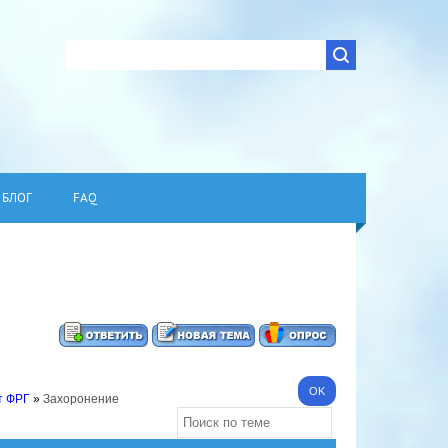
БЛОГ
FAQ
т ФРГ
»
Захоронение