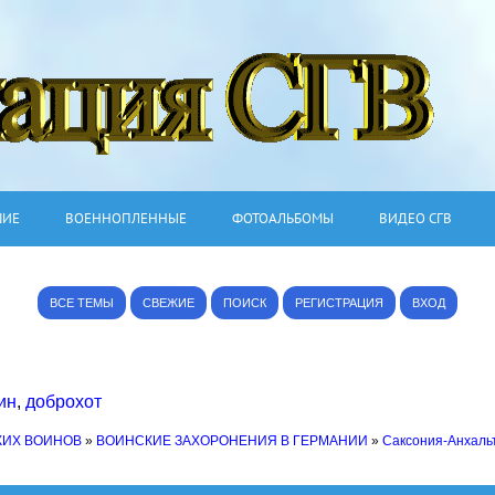
ШИЕ
ВОЕННОПЛЕННЫЕ
ФОТОАЛЬБОМЫ
ВИДЕО СГВ
ВСЕ ТЕМЫ
СВЕЖИЕ
ПОИСК
РЕГИСТРАЦИЯ
ВХОД
ин
,
доброхот
КИХ ВОИНОВ
»
ВОИНСКИЕ ЗАХОРОНЕНИЯ В ГЕРМАНИИ
»
Саксония-Анхаль