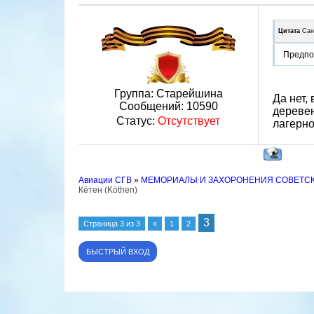
Цитата
Сан
Предпол
Группа: Старейшина
Да нет,
Сообщений:
10590
деревен
Статус:
Отсутствует
лагерно
Авиации СГВ
»
МЕМОРИАЛЫ И ЗАХОРОНЕНИЯ СОВЕТС
Кётен (Köthen)
3
Страница
3
из
3
«
1
2