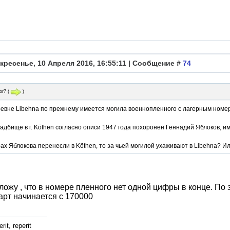
кресенье, 10 Апреля 2016, 16:55:11 | Сообщение #
74
or7
(
)
еревне Libehna по прежнему имеется могила военнопленного с лагерным номе
ладбище в г. Köthen согласно описи 1947 года похоронен Геннадий Яблоков,
ах Яблокова перенесли в Köthen, то за чьей могилой ухаживают в Libehna? И
ожу , что в номере пленного нет одной цифры в конце. По
арт начинается с 170000
rit, reperit