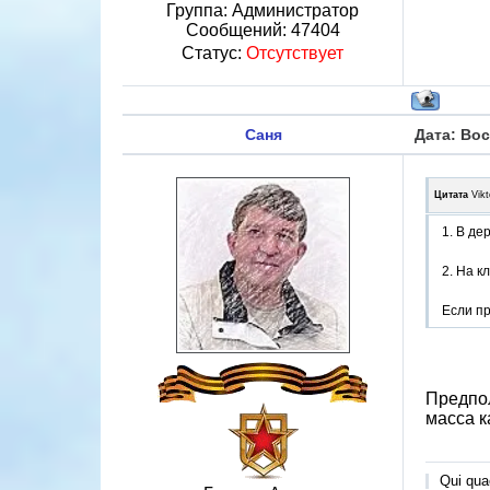
Группа: Администратор
Сообщений:
47404
Статус:
Отсутствует
Саня
Дата: Вос
Цитата
Vikt
1. В д
2. На к
Если пр
Предпол
масса к
Qui quae