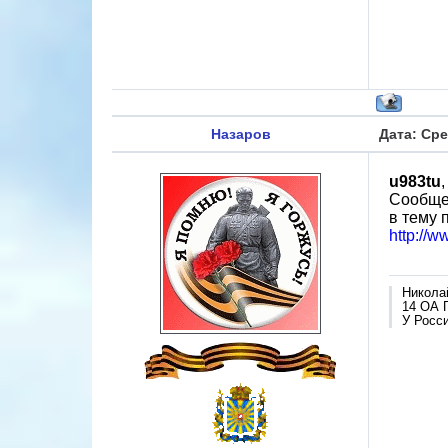
Назаров
Дата: Сре
u983tu
,
Сообще
в тему 
http://
Никола
14 ОА 
У Росси