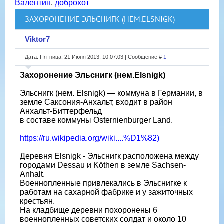
Валентин
,
доброхот
ЗАХОРОНЕНИЕ ЭЛЬСНИГК (НЕМ.ELSNIGK)
Viktor7
Дата: Пятница, 21 Июня 2013, 10:07:03 | Сообщение #
1
Захоронение Эльснигк (нем.Elsnigk)
Эльснигк (нем. Elsnigk) — коммуна в Германии, в
земле Саксония-Анхальт, входит в район
Анхальт-Биттерфельд
в составе коммуны Osternienburger Land.
https://ru.wikipedia.org/wiki....%D1%82)
Деревня Elsnigk - Эльснигк расположена между
городами Dessau и Köthen в земле Sachsen-
Anhalt.
Военнопленные привлекались в Эльснигке к
работам на сахарной фабрике и у зажиточных
крестьян.
На кладбище деревни похоронены 6
военнопленных советских солдат и около 10