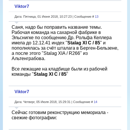
Viktor7
Дата: Пятница, 01 Июня 2018, 10:27:23 | Сообщение #
13
Саня, надо бы поправить название темы.
Рабочая команда на сахарной фабрике в
Эльснигке по сообщению Др. Рольфа Келлера
имела до 12.12.41 индех "
Stalag XI C / 85
" и
пополнялась за счёт шталага в Берген-Бельзене,
а после этого "Stalag XIA / R266" из
Альтенграбова.
Все лежащие на кладбище были из рабочей
команды "
Stalag XI C / 85
"
Viktor7
Дата: Четверг, 05 Июля 2018, 15:29:31 | Сообщение #
14
Сейчас готовим pеконструкцию мемориала -
свежие фотографии: