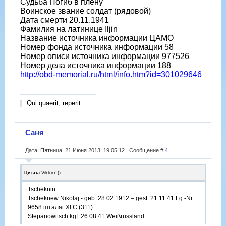
Судьба Погиб в плену
Воинское звание солдат (рядовой)
Дата смерти 20.11.1941
Фамилия на латинице Iljin
Название источника информации ЦАМО
Номер фонда источника информации 58
Номер описи источника информации 977526
Номер дела источника информации 188
http://obd-memorial.ru/html/info.htm?id=301029646
Qui quaerit, reperit
Саня
Дата: Пятница, 21 Июня 2013, 19:05:12 | Сообщение #
4
Цитата
Viktor7
(
)
Tscheknin
Tscheknew Nikolaj - geb. 28.02.1912 – gest. 21.11.41 Lg.-Nr.
9658 шталаг XI C (311)
Stepanowitsch kgf: 26.08.41 Weißrussland