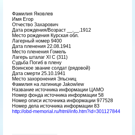
Фамилия Яковлев
Имя Егор
Отчество Захарович
Дата рождения/Возраст __.__.1912
Место рождения Курская обл.
Лагерный номер 9400
Дата пленения 22.08.1941
Место пленения Гомель
Лагерь шталаг XI C (311)
Судьба Погиб в плену
Воинское звание солдат (рядовой)
Дата смерти 25.10.1941
Место захоронения Эльсниц
Фамилия на латинице Jakowlew
Название источника информации ЦАМО
Номер фонда источника информации 58
Номер описи источника информации 977528
Номер дела источника информации 83
http://obd-memorial.ru/html/info.htm?id=301127844