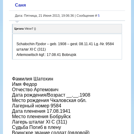
Саня
Дата: Пятница, 21 Июня 2013, 19:06:36 | Сообщение #
5
Цитата
Viktor7
(
)
Schatochin Fjodor – geb. 1908 – gest. 08.11.41 Lg.-Nr. 9584
шталаг XI C (311)
Artemowitsch kgf.: 17.08.41 Bobrujsk
Фамилия Шатохин
Имя Федор
Отчество Артемович
Дата рождения/Возраст __.__.1908
Место рождения Чкаловская обл.
Лагерный номер 9584
Дата пленения 17.08.1941
Место пленения Бобруйск
Лагерь шталаг XI C (311)
Судьба Погиб в плену
Воинское звание солдат (рядовой)