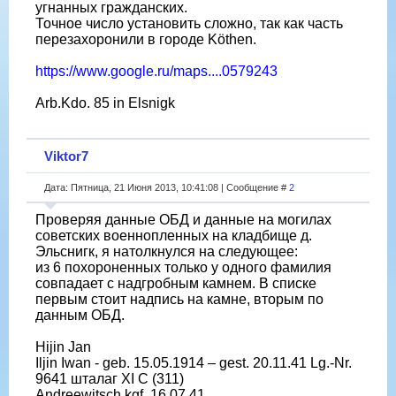
угнанных гражданских.
Точное число установить сложно, так как часть
перезахоронили в городе Köthen.
https://www.google.ru/maps....0579243
Arb.Kdo. 85 in Elsnigk
Viktor7
Дата: Пятница, 21 Июня 2013, 10:41:08 | Сообщение #
2
Проверяя данные ОБД и данные на могилах
советских военнопленных на кладбище д.
Эльснигк, я натолкнулся на следующее:
из 6 похороненных только у одного фамилия
совпадает с надгробным камнем. В списке
первым стоит надпись на камне, вторым по
данным ОБД.
Hijin Jan
Iljin Iwan - geb. 15.05.1914 – gest. 20.11.41 Lg.-Nr.
9641 шталаг XI C (311)
Andreewitsch kgf. 16.07.41