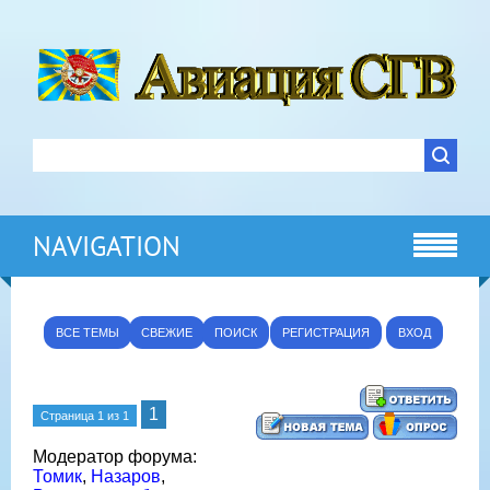
NAVIGATION
ВСЕ ТЕМЫ
СВЕЖИЕ
ПОИСК
РЕГИСТРАЦИЯ
ВХОД
1
Страница
1
из
1
Модератор форума:
Томик
,
Назаров
,