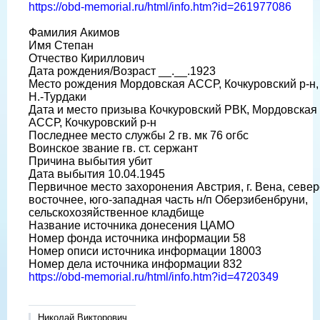
https://obd-memorial.ru/html/info.htm?id=261977086
Фамилия Акимов
Имя Степан
Отчество Кириллович
Дата рождения/Возраст __.__.1923
Место рождения Мордовская АССР, Кочкуровский р-н, 
Н.-Турдаки
Дата и место призыва Кочкуровский РВК, Мордовская
АССР, Кочкуровский р-н
Последнее место службы 2 гв. мк 76 огбс
Воинское звание гв. ст. сержант
Причина выбытия убит
Дата выбытия 10.04.1945
Первичное место захоронения Австрия, г. Вена, север
восточнее, юго-западная часть н/п Оберзибенбруни,
сельскохозяйственное кладбище
Название источника донесения ЦАМО
Номер фонда источника информации 58
Номер описи источника информации 18003
Номер дела источника информации 832
https://obd-memorial.ru/html/info.htm?id=4720349
Николай Викторович