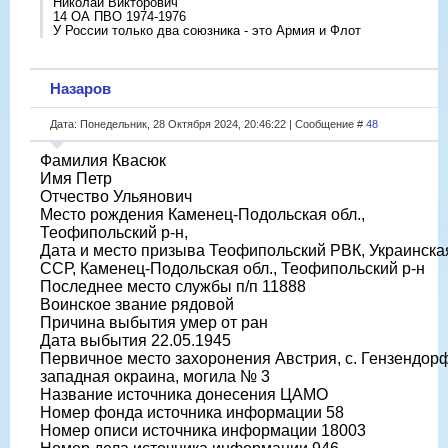
Николай Викторович
14 ОА ПВО 1974-1976
У России только два союзника - это Армия и Флот
Назаров
Дата: Понедельник, 28 Октября 2024, 20:46:22 | Сообщение #
48
Фамилия Квасюк
Имя Петр
Отчество Ульянович
Место рождения Каменец-Подольская обл.,
Теофипольский р-н,
Дата и место призыва Теофипольский РВК, Украинска
ССР, Каменец-Подольская обл., Теофипольский р-н
Последнее место службы п/п 11888
Воинское звание рядовой
Причина выбытия умер от ран
Дата выбытия 22.05.1945
Первичное место захоронения Австрия, с. Гензендорф
западная окраина, могила № 3
Название источника донесения ЦАМО
Номер фонда источника информации 58
Номер описи источника информации 18003