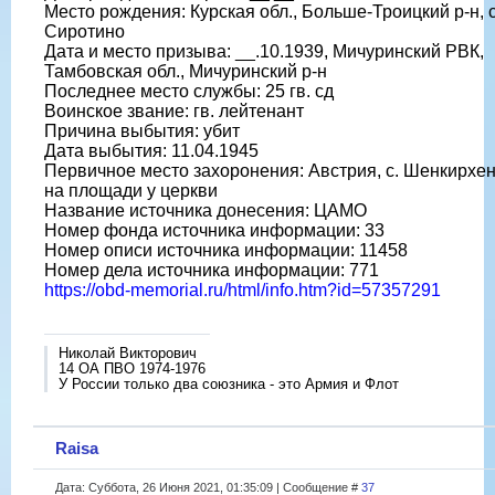
Место рождения: Курская обл., Больше-Троицкий р-н, с
Сиротино
Дата и место призыва: __.10.1939, Мичуринский РВК,
Тамбовская обл., Мичуринский р-н
Последнее место службы: 25 гв. сд
Воинское звание: гв. лейтенант
Причина выбытия: убит
Дата выбытия: 11.04.1945
Первичное место захоронения: Австрия, с. Шенкирхен
на площади у церкви
Название источника донесения: ЦАМО
Номер фонда источника информации: 33
Номер описи источника информации: 11458
Номер дела источника информации: 771
https://obd-memorial.ru/html/info.htm?id=57357291
Николай Викторович
14 ОА ПВО 1974-1976
У России только два союзника - это Армия и Флот
Raisa
Дата: Суббота, 26 Июня 2021, 01:35:09 | Сообщение #
37