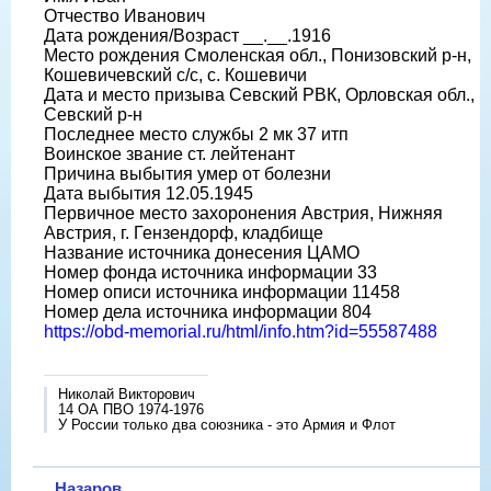
Отчество Иванович
Дата рождения/Возраст __.__.1916
Место рождения Смоленская обл., Понизовский р-н,
Кошевичевский с/с, с. Кошевичи
Дата и место призыва Севский РВК, Орловская обл.,
Севский р-н
Последнее место службы 2 мк 37 итп
Воинское звание ст. лейтенант
Причина выбытия умер от болезни
Дата выбытия 12.05.1945
Первичное место захоронения Австрия, Нижняя
Австрия, г. Гензендорф, кладбище
Название источника донесения ЦАМО
Номер фонда источника информации 33
Номер описи источника информации 11458
Номер дела источника информации 804
https://obd-memorial.ru/html/info.htm?id=55587488
Николай Викторович
14 ОА ПВО 1974-1976
У России только два союзника - это Армия и Флот
Назаров