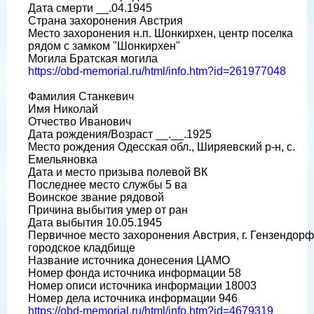
Дата смерти __.04.1945
Страна захоронения Австрия
Место захоронения н.п. Шонкирхен, центр поселка
рядом с замком "Шонкирхен"
Могила Братская могила
https://obd-memorial.ru/html/info.htm?id=261977048
Фамилия Станкевич
Имя Николай
Отчество Иванович
Дата рождения/Возраст __.__.1925
Место рождения Одесская обл., Ширяевский р-н, с.
Емельяновка
Дата и место призыва полевой ВК
Последнее место службы 5 ва
Воинское звание рядовой
Причина выбытия умер от ран
Дата выбытия 10.05.1945
Первичное место захоронения Австрия, г. Гензендорф
городское кладбище
Название источника донесения ЦАМО
Номер фонда источника информации 58
Номер описи источника информации 18003
Номер дела источника информации 946
https://obd-memorial.ru/html/info.htm?id=4679319