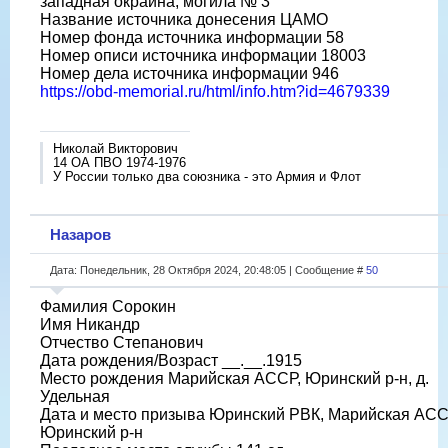
западная окраина, могила № 3
Название источника донесения ЦАМО
Номер фонда источника информации 58
Номер описи источника информации 18003
Номер дела источника информации 946
https://obd-memorial.ru/html/info.htm?id=4679339
Николай Викторович
14 ОА ПВО 1974-1976
У России только два союзника - это Армия и Флот
Назаров
Дата: Понедельник, 28 Октября 2024, 20:48:05 | Сообщение #
50
Фамилия Сорокин
Имя Никандр
Отчество Степанович
Дата рождения/Возраст __.__.1915
Место рождения Марийская АССР, Юринский р-н, д.
Удельная
Дата и место призыва Юринский РВК, Марийская АСС
Юринский р-н