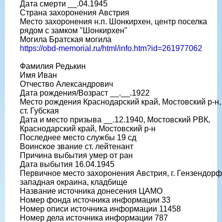
Дата смерти __.04.1945
Страна захоронения Австрия
Место захоронения н.п. Шонкирхен, центр поселка
рядом с замком "Шонкирхен"
Могила Братская могила
https://obd-memorial.ru/html/info.htm?id=261977062
Фамилия Редькин
Имя Иван
Отчество Александрович
Дата рождения/Возраст __.__.1922
Место рождения Краснодарский край, Мостовский р-н,
ст. Губская
Дата и место призыва __.12.1940, Мостовский РВК,
Краснодарский край, Мостовский р-н
Последнее место службы 19 сд
Воинское звание ст. лейтенант
Причина выбытия умер от ран
Дата выбытия 16.04.1945
Первичное место захоронения Австрия, г. Гензендорф
западная окраина, кладбище
Название источника донесения ЦАМО
Номер фонда источника информации 33
Номер описи источника информации 11458
Номер дела источника информации 787