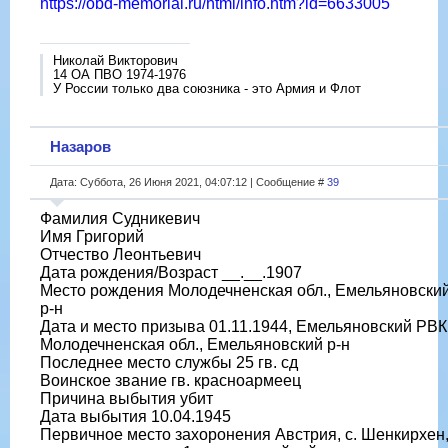
https://obd-memorial.ru/html/info.htm?id=6633005
Николай Викторович
14 ОА ПВО 1974-1976
У России только два союзника - это Армия и Флот
Назаров
Дата: Суббота, 26 Июня 2021, 04:07:12 | Сообщение #
39
Фамилия Судникевич
Имя Григорий
Отчество Леонтьевич
Дата рождения/Возраст __.__.1907
Место рождения Молодечненская обл., Емельяновски
р-н
Дата и место призыва 01.11.1944, Емельяновский РВК
Молодечненская обл., Емельяновский р-н
Последнее место службы 25 гв. сд
Воинское звание гв. красноармеец
Причина выбытия убит
Дата выбытия 10.04.1945
Первичное место захоронения Австрия, с. Шенкирхен