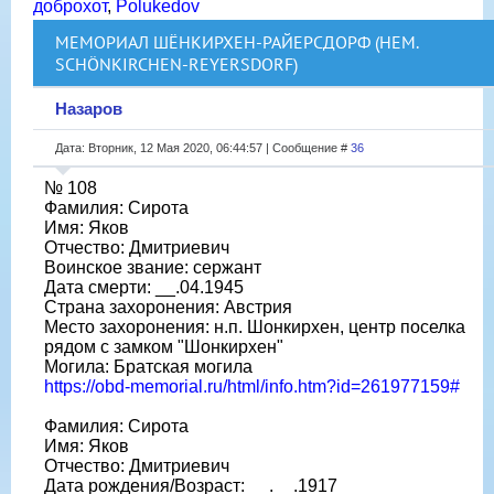
доброхот
,
Polukedov
МЕМОРИАЛ ШЁНКИРХЕН-РАЙЕРСДОРФ (НЕМ.
SCHÖNKIRCHEN-REYERSDORF)
Назаров
Дата: Вторник, 12 Мая 2020, 06:44:57 | Сообщение #
36
№ 108
Фамилия: Сирота
Имя: Яков
Отчество: Дмитриевич
Воинское звание: сержант
Дата смерти: __.04.1945
Страна захоронения: Австрия
Место захоронения: н.п. Шонкирхен, центр поселка
рядом с замком "Шонкирхен"
Могила: Братская могила
https://obd-memorial.ru/html/info.htm?id=261977159#
Фамилия: Сирота
Имя: Яков
Отчество: Дмитриевич
Дата рождения/Возраст: __.__.1917