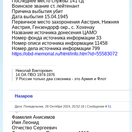
Последнее место службы 141 сд
Воинское звание ст. лейтенант
Причина выбытия убит
Дата выбытия 15.04.1945
Первичное место захоронения Австрия, Нижняя
Австрия, Гензендорф окр., с. Хохенау
Название источника донесения ЦАМО
Номер фонда источника информации 33
Номер описи источника информации 11458
Номер дела источника информации 799
https://obd-memorial.ru/html/info.htm?id=55583072
Николай Викторович
14 ОА ПВО 1974-1976
У России только два союзника - это Армия и Флот
Назаров
Дата: Понедельник, 28 Октября 2024, 20:52:16 | Сообщение #
51
Фамилия Анисимов
Имя Леонид
Отчество Сергеевич