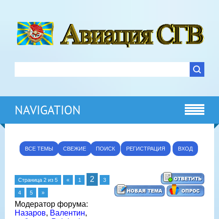
NAVIGATION
ВСЕ ТЕМЫ
СВЕЖИЕ
ПОИСК
РЕГИСТРАЦИЯ
ВХОД
2
Страница
2
из
5
«
1
3
4
5
»
Модератор форума:
Назаров
,
Валентин
,