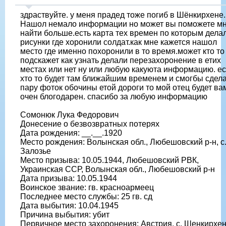
здраствуйте. у меня прадед тоже погиб в Шёнкирхене.
Нашол немало информации но может вы поможете м
найти больше.есть карта тех времен по которым дела
рисунки где хоронили солдат.как мне кажется нашол
место где именно похоронили в то время.может кто то
подскажет как узнать делали перезахоронение в етих
местах или нет ну или любую какуюта информацию. е
хто то будет там ближайшим временем и смогбы сдел
пару фоток обочины етой дороги то мой отец будет ва
очен блогодарен. спасибо за любую информацию
Сомонюк Лука Федорович
Донесение о безвозвратных потерях
Дата рождения: __.__.1920
Место рождения: Волынская обл., Любешовский р-н, с
Залозье
Место призыва: 10.05.1944, Любешовский РВК,
Украинская ССР, Волынская обл., Любешовский р-н
Дата призыва: 10.05.1944
Воинское звание: гв. красноармеец
Последнее место службы: 25 гв. сд
Дата выбытия: 10.04.1945
Причина выбытия: убит
Первичное место захоронения: Австрия, с. Шенкирхен