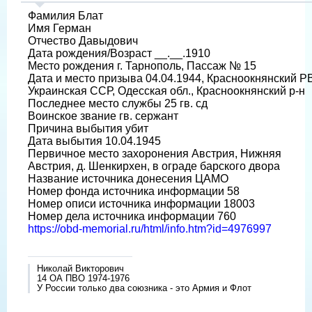
Фамилия Блат
Имя Герман
Отчество Давыдович
Дата рождения/Возраст __.__.1910
Место рождения г. Тарнополь, Пассаж № 15
Дата и место призыва 04.04.1944, Красноокнянский Р
Украинская ССР, Одесская обл., Красноокнянский р-н
Последнее место службы 25 гв. сд
Воинское звание гв. сержант
Причина выбытия убит
Дата выбытия 10.04.1945
Первичное место захоронения Австрия, Нижняя
Австрия, д. Шенкирхен, в ограде барского двора
Название источника донесения ЦАМО
Номер фонда источника информации 58
Номер описи источника информации 18003
Номер дела источника информации 760
https://obd-memorial.ru/html/info.htm?id=4976997
Николай Викторович
14 ОА ПВО 1974-1976
У России только два союзника - это Армия и Флот