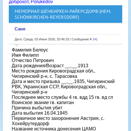
доброхот
,
Polukedov
МЕМОРИАЛ ШЁНКИРХЕН-РАЙЕРСДОРФ (НЕМ.
SCHÖNKIRCHEN-REYERSDORF)
Саня
Дата: Среда, 03 Июня 2026, 20:46:33 | Сообщение #
141
Фамилия Белоус
Имя Филипп
Отчество Петрович
Дата рождения/Возраст __.__.1913
Место рождения Кировоградская обл.,
Чигиринский р-н, с. Тарасовка
Дата и место призыва __.__.1935, Чигиринский
РВК, Украинская ССР, Кировоградская обл.,
Чигиринский р-н
Последнее место службы 4 гв. вдд 15 гв. вд сп
Воинское звание гв. капитан
Причина выбытия убит
Дата выбытия 16.04.1945
Первичное место захоронения Австрия, с.
Хохейрутердорф
Название источника донесения ЦАМО