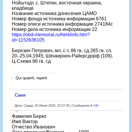
Нойштадт, с. Штетин, восточная окраина,
кладбище
Название источника донесения ЦАМО
Номер фонда источника информации 6761
Номер описи источника информации 274184с
Номер дела источника информации 22
https://obd-memorial.ru/html/info.htm?
id=1152636105
Березин Петрович, мл. с-т, 86 гв. сд 265 гв. сп,
20.-25.04.1945, Шёнкирхен-Райерсдорф (109),
Ц-Схема 86 гв. сд
Qui quaerit, reperit
Саня
Дата: Среда, 03 Июня 2026, 22:37:35 | Сообщение #
146
Фамилия Берко
Имя Виктор
Отчество Иванович