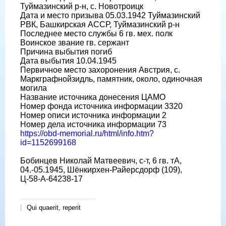
Туймазинский р-н, с. Новотроицк
Дата и место призыва 05.03.1942 Туймазинский
РВК, Башкирская АССР, Туймазинский р-н
Последнее место службы 6 гв. мех. полк
Воинское звание гв. сержант
Причина выбытия погиб
Дата выбытия 10.04.1945
Первичное место захоронения Австрия, с.
Маркграфнойзидль, памятник, около, одиночная
могила
Название источника донесения ЦАМО
Номер фонда источника информации 3320
Номер описи источника информации 2
Номер дела источника информации 73
https://obd-memorial.ru/html/info.htm?
id=1152699168
Бобинцев Николай Матвеевич, с-т, 6 гв. тА,
04.-05.1945, Шёнкирхен-Райерсдорф (109),
Ц-58-A-64238-17
Qui quaerit, reperit