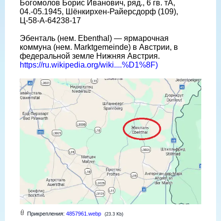
Богомолов Борис Иванович, ряд., 6 гв. тА,
04.-05.1945, Шёнкирхен-Райерсдорф (109),
Ц-58-A-64238-17
Эбенталь (нем. Ebenthal) — ярмарочная
коммуна (нем. Marktgemeinde) в Австрии, в
федеральной земле Нижняя Австрия.
https://ru.wikipedia.org/wiki....%D1%8F)
Прикрепления:
4857961.webp
(23.3 Kb)