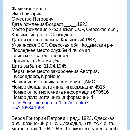
Фамилия Берся
Имя Григорий
Отчество Петрович
Дата рождения/Возраст __.__.1923
Место рождения Украинская ССР, Одесская обл.,
Кодымский р-н, с. Слабодья
Дата и место призыва Кодымский РВК,
Украинская ССР, Одесская обл., Кодымский р-н
Последнее место службы 4 гв. омцп
Воинское звание рядовой
Причина выбытия убит
Дата выбытия 11.04.1945
Первичное место захоронения Австрия,
Нуссендорф, в районе
Название источника донесения ЦАМО
Номер фонда источника информации 4513
Номер описи источника информации 670516
Номер дела источника информации 4
https://obd-memorial.ru/html/info.htm?
id=2005843668
Берся Григорий Петрович, ряд., 1923, Одесская
обл., Казинский р-н, с. Слободья, 6 гв. тА 4 о. гв.
мотоц. полк, 11.04.1945, Шёнкирхен-Райерсдорф