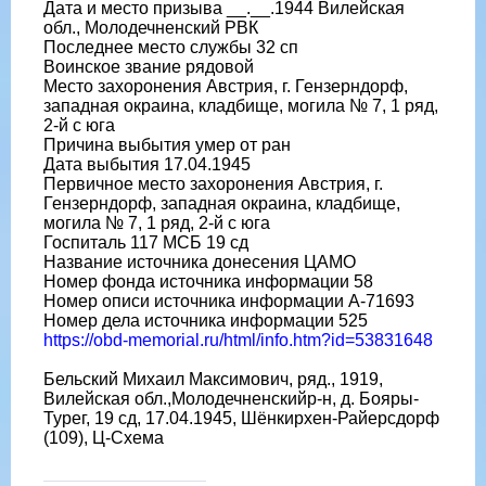
Дата и место призыва __.__.1944 Вилейская
обл., Молодечненский РВК
Последнее место службы 32 сп
Воинское звание рядовой
Место захоронения Австрия, г. Гензерндорф,
западная окраина, кладбище, могила № 7, 1 ряд,
2-й с юга
Причина выбытия умер от ран
Дата выбытия 17.04.1945
Первичное место захоронения Австрия, г.
Гензерндорф, западная окраина, кладбище,
могила № 7, 1 ряд, 2-й с юга
Госпиталь 117 МСБ 19 сд
Название источника донесения ЦАМО
Номер фонда источника информации 58
Номер описи источника информации А-71693
Номер дела источника информации 525
https://obd-memorial.ru/html/info.htm?id=53831648
Бельский Михаил Максимович, ряд., 1919,
Вилейская обл.,Молодечненскийр-н, д. Бояры-
Турег, 19 сд, 17.04.1945, Шёнкирхен-Райерсдорф
(109), Ц-Схема