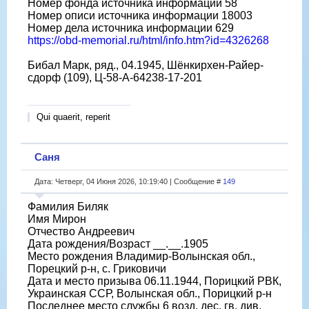
Номер фонда источника информации 58
Номер описи источника информации 18003
Номер дела источника информации 629
https://obd-memorial.ru/html/info.htm?id=4326268
Бибал Марк, ряд., 04.1945, Шёнкирхен-Райер-
сдорф (109), Ц-58-A-64238-17-201
Qui quaerit, reperit
Саня
Дата: Четверг, 04 Июня 2026, 10:19:40 | Сообщение #
149
Фамилия Биляк
Имя Мирон
Отчество Андреевич
Дата рождения/Возраст __.__.1905
Место рождения Владимир-Волынская обл.,
Порецкий р-н, с. Гриковичи
Дата и место призыва 06.11.1944, Порицкий РВК,
Украинская ССР, Волынская обл., Порицкий р-н
Последнее место службы 6 возд. дес. гв. див.