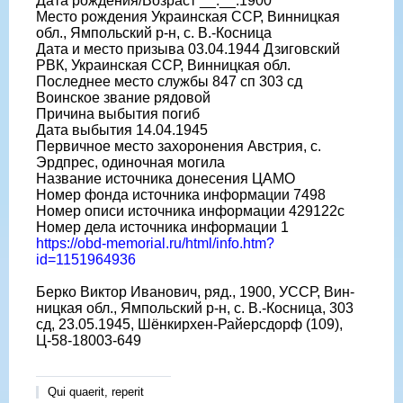
Дата рождения/Возраст __.__.1900
Место рождения Украинская ССР, Винницкая
обл., Ямпольский р-н, с. В.-Косница
Дата и место призыва 03.04.1944 Дзиговский
РВК, Украинская ССР, Винницкая обл.
Последнее место службы 847 сп 303 сд
Воинское звание рядовой
Причина выбытия погиб
Дата выбытия 14.04.1945
Первичное место захоронения Австрия, с.
Эрдпрес, одиночная могила
Название источника донесения ЦАМО
Номер фонда источника информации 7498
Номер описи источника информации 429122с
Номер дела источника информации 1
https://obd-memorial.ru/html/info.htm?
id=1151964936
Берко Виктор Иванович, ряд., 1900, УССР, Вин-
ницкая обл., Ямпольский р-н, с. В.-Косница, 303
сд, 23.05.1945, Шёнкирхен-Райерсдорф (109),
Ц-58-18003-649
Qui quaerit, reperit