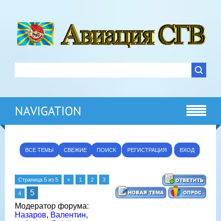
NAVIGATION
ВСЕ ТЕМЫ
СВЕЖИЕ
ПОИСК
РЕГИСТРАЦИЯ
ВХОД
Страница
5
из
5
«
1
2
3
5
4
Модератор форума:
Назаров
,
Валентин
,