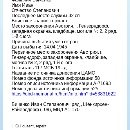
Имя Иван
Отчество Степанович
Последнее место службы 32 сп
Воинское звание сержант
Место захоронения Австрия, г. Гензерндорф,
западная окраина, кладбище, могила № 2, 2 ряд,
1-й с юга
Причина выбытия умер от ран
Дата выбытия 14.04.1945
Первичное место захоронения Австрия, г.
Гензерндорф, западная окраина, кладбище,
могила № 2, 2 ряд, 1-й с юга
Госпиталь 117 МСБ 19 сд
Название источника донесения ЦАМО
Номер фонда источника информации 58
Номер описи источника информации А-71693
Номер дела источника информации 525
https://obd-memorial.ru/html/info.htm?id=53831622
Биченко Иван Степанович, ряд., Шёнкирхен-
Райерсдорф (109), МВД A1-170
Qui quaerit, reperit