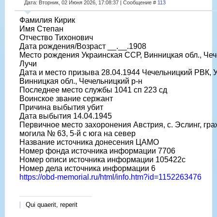
Дата: Вторник, 02 Июня 2026, 17:08:37 | Сообщение #
113
Фамилия Кирик
Имя Степан
Отчество Тихонович
Дата рождения/Возраст __.__.1908
Место рождения Украинская ССР, Винницкая обл., Чече
Лучи
Дата и место призыва 28.04.1944 Чечельницкий РВК, 
Винницкая обл., Чечельницкий р-н
Последнее место службы 1041 сп 223 сд
Воинское звание сержант
Причина выбытия убит
Дата выбытия 14.04.1945
Первичное место захоронения Австрия, с. Эслинг, гр
могила № 63, 5-й с юга на север
Название источника донесения ЦАМО
Номер фонда источника информации 7706
Номер описи источника информации 105422с
Номер дела источника информации 6
https://obd-memorial.ru/html/info.htm?id=1152263476
Qui quaerit, reperit