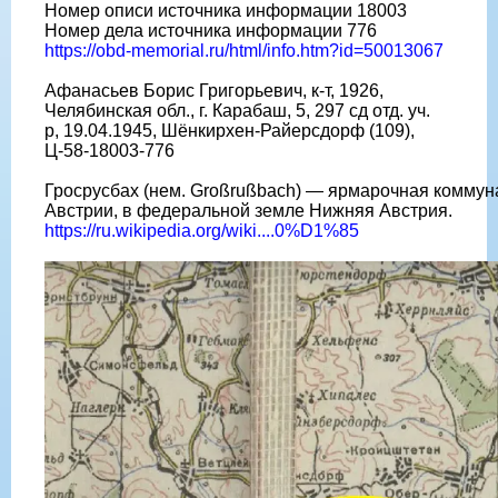
Номер описи источника информации 18003
Номер дела источника информации 776
https://obd-memorial.ru/html/info.htm?id=50013067
Афанасьев Борис Григорьевич, к-т, 1926,
Челябинская обл., г. Карабаш, 5, 297 сд отд. уч.
р, 19.04.1945, Шёнкирхен-Райерсдорф (109),
Ц-58-18003-776
Гросрусбах (нем. Großrußbach) — ярмарочная коммуна
Австрии, в федеральной земле Нижняя Австрия.
https://ru.wikipedia.org/wiki....0%D1%85