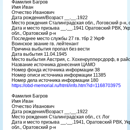
Фамилия Багров
Имя Иван
Отчество Иванович
Дата рождения/Возраст __.__.1922
Место рождения Сталинградская обл., Логовский р-н, с
Дата и место призыва __.__.1941 Оратовский РВК, Ук
обл., Оратовский р-н
Последнее место службы 27 гв. тбр 2 УкрФ
Воинское звание гв. лейтенант
Причина выбытия пропал без вести
Дата выбытия 11.04.1945
Место выбытия Австрия, с. Хохенрупперсдорф, в рай
Название источника донесения ЦАМО
Номер фонда источника информации 38
Номер описи источника информации 11385
Номер дела источника информации 180
https://obd-memorial.ru/html/info.htm?id=1168703975
Фамилия Багров
Имя Иван
Отчество Иванович
Дата рождения/Возраст __.__.1922
Место рождения Сталинградская обл., ст. Лог
Дата и место призыва __.__.1941, Оратовский РВК, У
обл., Оратовский р-н