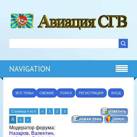
NAVIGATION
ВСЕ ТЕМЫ
СВЕЖИЕ
ПОИСК
РЕГИСТРАЦИЯ
ВХОД
Страница
4
из
5
«
1
2
3
4
5
»
Модератор форума:
Назаров
,
Валентин
,