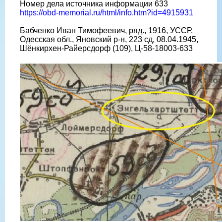
Номер дела источника информации 633
https://obd-memorial.ru/html/info.htm?id=4915931
Бабченко Иван Тимофеевич, ряд., 1916, УССР,
Одесская обл., Яновский р-н, 223 сд, 08.04.1945,
Шёнкирхен-Райерсдорф (109), Ц-58-18003-633