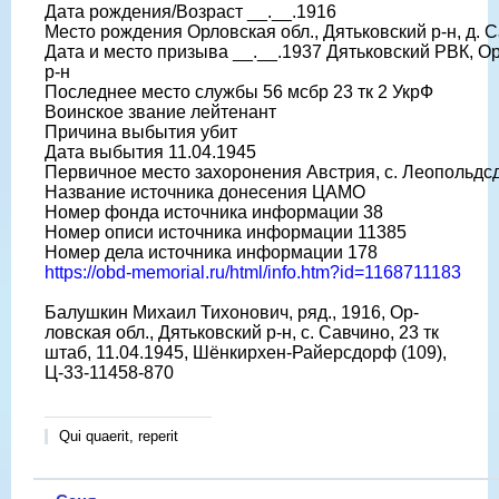
Дата рождения/Возраст __.__.1916
Место рождения Орловская обл., Дятьковский р-н, д. 
Дата и место призыва __.__.1937 Дятьковский РВК, Ор
р-н
Последнее место службы 56 мсбр 23 тк 2 УкрФ
Воинское звание лейтенант
Причина выбытия убит
Дата выбытия 11.04.1945
Первичное место захоронения Австрия, с. Леопольдс
Название источника донесения ЦАМО
Номер фонда источника информации 38
Номер описи источника информации 11385
Номер дела источника информации 178
https://obd-memorial.ru/html/info.htm?id=1168711183
Балушкин Михаил Тихонович, ряд., 1916, Ор-
ловская обл., Дятьковский р-н, с. Савчино, 23 тк
штаб, 11.04.1945, Шёнкирхен-Райерсдорф (109),
Ц-33-11458-870
Qui quaerit, reperit