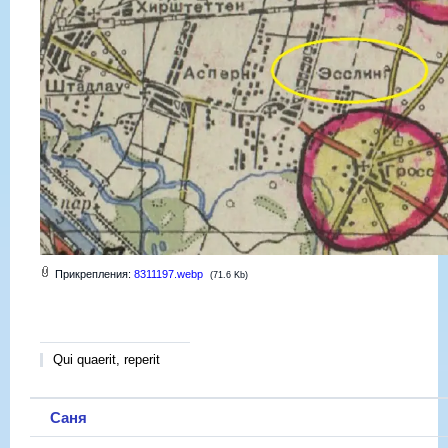
Прикрепления:
8311197.webp
(71.6 Kb)
Qui quaerit, reperit
Саня