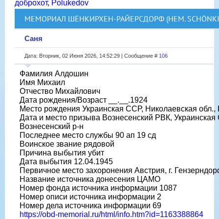
доброхот
,
Polukedov
МЕМОРИАЛ ШЁНКИРХЕН-РАЙЕРСДОРФ (НЕМ. SCHÖNKI
Саня
Дата: Вторник, 02 Июня 2026, 14:52:29 | Сообщение #
106
Фамилия Алдошин
Имя Михаил
Отчество Михайлович
Дата рождения/Возраст __.__.1924
Место рождения Украинская ССР, Николаевская обл., 
Дата и место призыва Вознесенский РВК, Украинская 
Вознесенский р-н
Последнее место службы 90 ап 19 сд
Воинское звание рядовой
Причина выбытия убит
Дата выбытия 12.04.1945
Первичное место захоронения Австрия, г. Гензерндо
Название источника донесения ЦАМО
Номер фонда источника информации 1087
Номер описи источника информации 2
Номер дела источника информации 69
https://obd-memorial.ru/html/info.htm?id=1163388864