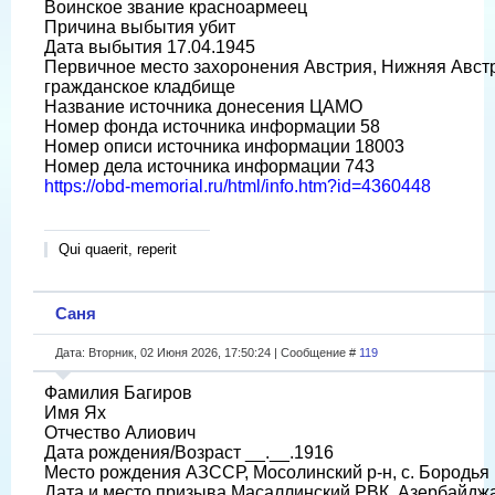
Воинское звание красноармеец
Причина выбытия убит
Дата выбытия 17.04.1945
Первичное место захоронения Австрия, Нижняя Австри
гражданское кладбище
Название источника донесения ЦАМО
Номер фонда источника информации 58
Номер описи источника информации 18003
Номер дела источника информации 743
https://obd-memorial.ru/html/info.htm?id=4360448
Qui quaerit, reperit
Саня
Дата: Вторник, 02 Июня 2026, 17:50:24 | Сообщение #
119
Фамилия Багиров
Имя Ях
Отчество Алиович
Дата рождения/Возраст __.__.1916
Место рождения АЗССР, Мосолинский р-н, с. Бородья
Дата и место призыва Масаллинский РВК, Азербайдж