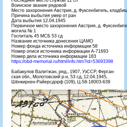
Последнее место службы 12 сп
Воинское звание рядовой
Место захоронения Австрия, д. Фуксенбигель, кладби
Причина выбытия умер от ран
Дата выбытия 12.04.1945
Первичное место захоронения Австрия, д. Фуксенбиге
могила № 1
Госпиталь 45 МСБ 53 сд
Название источника донесения ЦАМО
Номер фонда источника информации 58
Номер описи источника информации А-71693
Номер дела источника информации 183
https://obd-memorial.ru/html/info.htm?id=53693398
Бабакулов Валитжан, ряд., 1907, УзССР, Ферган-
ская обл., Молотовский р-н, 53 сд, 12.04.1945,
Шёнкирхен-Райерсдорф (109), Ц-58-18003-639