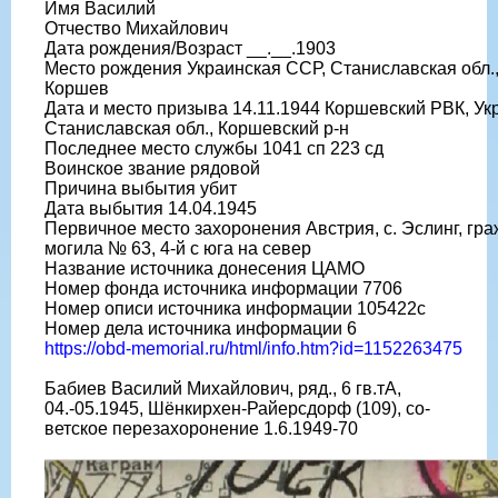
Имя Василий
Отчество Михайлович
Дата рождения/Возраст __.__.1903
Место рождения Украинская ССР, Станиславская обл., 
Коршев
Дата и место призыва 14.11.1944 Коршевский РВК, Ук
Станиславская обл., Коршевский р-н
Последнее место службы 1041 сп 223 сд
Воинское звание рядовой
Причина выбытия убит
Дата выбытия 14.04.1945
Первичное место захоронения Австрия, с. Эслинг, гр
могила № 63, 4-й с юга на север
Название источника донесения ЦАМО
Номер фонда источника информации 7706
Номер описи источника информации 105422с
Номер дела источника информации 6
https://obd-memorial.ru/html/info.htm?id=1152263475
Бабиев Василий Михайлович, ряд., 6 гв.тА,
04.-05.1945, Шёнкирхен-Райерсдорф (109), со-
ветское перезахоронение 1.6.1949-70