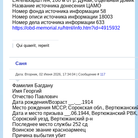
Енгельхаршттен, 200 м от р. Дунай, отдельный домик
Название источника донесения ЦАМО
Номер фонда источника информации 58
Номер описи источника информации 18003
Номер дела источника информации 633
https://obd-memorial.ru/html/info.htm?id=4915932
Qui quaerit, reperit
Саня
Дата: Вторник, 02 Июня 2026, 17:34:04 | Сообщение #
117
Фамилия Багдану
Имя Георгий
Отчество Павлович
Дата рождения/Возраст __.__.1914
Место рождения МССР, Сорокская обл., Вертюжанский
Дата и место призыва __.06.1944, Вертюжанский РВК
Сорокский уезд, Вертюжанский р-н
Последнее место службы 252 сд
Воинское звание красноармеец
Причина выбытия убит