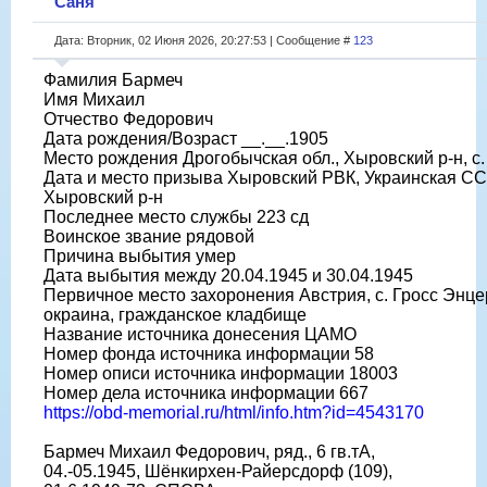
Саня
Дата: Вторник, 02 Июня 2026, 20:27:53 | Сообщение #
123
Фамилия Бармеч
Имя Михаил
Отчество Федорович
Дата рождения/Возраст __.__.1905
Место рождения Дрогобычская обл., Хыровский р-н, с.
Дата и место призыва Хыровский РВК, Украинская ССР
Хыровский р-н
Последнее место службы 223 сд
Воинское звание рядовой
Причина выбытия умер
Дата выбытия между 20.04.1945 и 30.04.1945
Первичное место захоронения Австрия, с. Гросс Энц
окраина, гражданское кладбище
Название источника донесения ЦАМО
Номер фонда источника информации 58
Номер описи источника информации 18003
Номер дела источника информации 667
https://obd-memorial.ru/html/info.htm?id=4543170
Бармеч Михаил Федорович, ряд., 6 гв.тА,
04.-05.1945, Шёнкирхен-Райерсдорф (109),