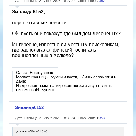
Дата: Пятница, 27 Июня 2025, 18:27:27 | Сообщение #
352
Зинаида6152
,
перспективные новости!
Ой, пусть они покажут, где был дом Лесоненых?
Интересно, известно ли местным поисковикам,
где располагался финский госпиталь
военнопленных в Хелюле?
Ольга, Новокузнецк
Молчат гробницы, мумии и кости, - Лишь слову жизнь
дана:
Из древней тьмы, на мировом погосте Звучат лишь
письмена (И. Бунин)
Зинаида6152
Дата: Пятница, 27 Июня 2025, 18:30:34 | Сообщение #
353
Цитата
AgniWater71
(
)