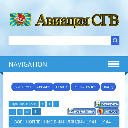
NAVIGATION
ВСЕ ТЕМЫ
СВЕЖИЕ
ПОИСК
РЕГИСТРАЦИЯ
ВХОД
Страница
11
из
11
«
1
2
11
…
9
10
ВОЕННОПЛЕННЫЕ В ФИНЛЯНДИИ 1941—1944