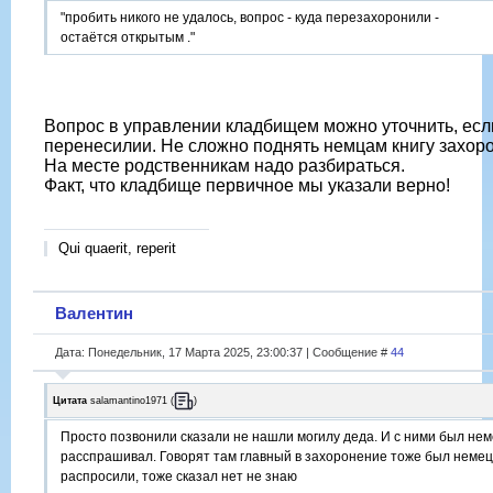
"пробить никого не удалось, вопрос - куда перезахоронили -
остаётся открытым ."
Вопрос в управлении кладбищем можно уточнить, есл
перенесилии. Не сложно поднять немцам книгу захор
На месте родственникам надо разбираться.
Факт, что кладбище первичное мы указали верно!
Qui quaerit, reperit
Валентин
Дата: Понедельник, 17 Марта 2025, 23:00:37 | Сообщение #
44
Цитата
salamantino1971
(
)
Просто позвонили сказали не нашли могилу деда. И с ними был нем
расспрашивал. Говорят там главный в захоронение тоже был немец.
распросили, тоже сказал нет не знаю