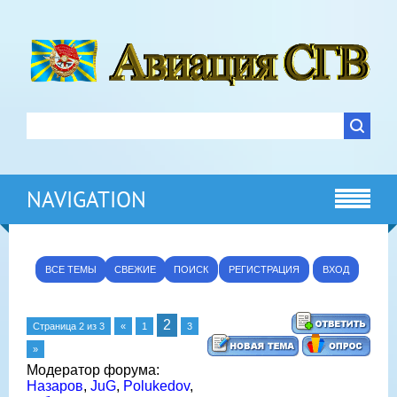
NAVIGATION
ВСЕ ТЕМЫ
СВЕЖИЕ
ПОИСК
РЕГИСТРАЦИЯ
ВХОД
2
Страница
2
из
3
«
1
3
»
Модератор форума:
Назаров
,
JuG
,
Polukedov
,