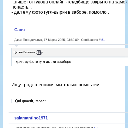
...пишет оттудова онлайн - кладбище закрыто на замок 
попасть...
- дал ему фото гугл-дырки в заборе, помогло .
Саня
Дата: Понедельник, 17 Марта 2025, 23:30:09 | Сообщение #
51
Цитата
Валентин
(
)
дал ему фото гугл-дырки в заборе
Ищут родственники, мы только помогаем.
Qui quaerit, reperit
salamantino1971
Дата: Вторник, 18 Марта 2025, 00:55:00 | Сообщение #
52