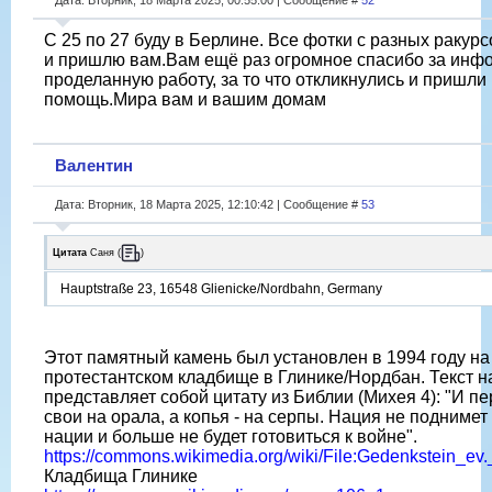
С 25 по 27 буду в Берлине. Все фотки с разных ракур
и пришлю вам.Вам ещё раз огромное спасибо за инф
проделанную работу, за то что откликнулись и пришли
помощь.Мира вам и вашим домам
Валентин
Дата: Вторник, 18 Марта 2025, 12:10:42 | Сообщение #
53
Цитата
Саня
(
)
Hauptstraße 23, 16548 Glienicke/Nordbahn, Germany
Этот памятный камень был установлен в 1994 году на
протестантском кладбище в Глинике/Нордбан. Текст н
представляет собой цитату из Библии (Михея 4): "И п
свои на орала, а копья - на серпы. Нация не поднимет
нации и больше не будет готовиться к войне".
https://commons.wikimedia.org/wiki/File:Gedenkstein_ev.
Кладбища Глинике