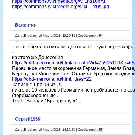
https://commons.wikimedia.org/w....ns106=1
https://commons.wikimedia.org/wiki....mus.jpg
Валентин
Дата: Вторник, 18 Марта 2025, 12:29:33 | Сообщение #
54
...есть ещё одна ниточка для поиска - куда перезахор
-
из этого же Донесения
https://obd-memorial.ru/html/info.htm?id=75906109&p=65
Первичное место захоронения Германия, Земля Бранд
Бернау, н/п Мюленбек, пл. Сталина, братское кладбищ
https://obd-memorial.ru/html....ties=22
Записи с 1 по 19 из 19
никто из 19 человек в Германии не пробивается по с
(пере)захоронению .
Тоже "Бернау / Бранденбург" .
Сергей1968
Дата: Вторник, 18 Марта 2025, 14:32:10 | Сообщение #
55