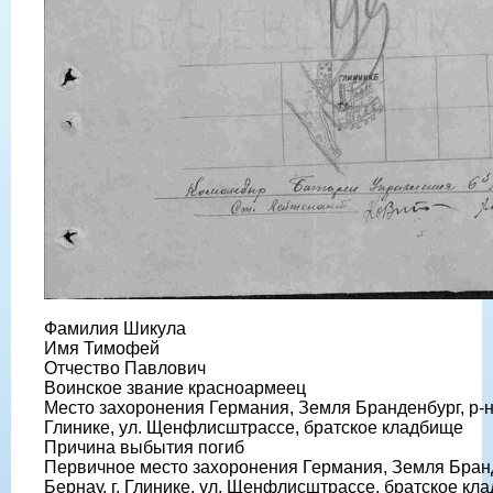
Фамилия Шикула
Имя Тимофей
Отчество Павлович
Воинское звание красноармеец
Место захоронения Германия, Земля Бранденбург, р-н 
Глинике, ул. Щенфлисштрассе, братское кладбище
Причина выбытия погиб
Первичное место захоронения Германия, Земля Бранд
Бернау, г. Глинике, ул. Щенфлисштрассе, братское кл