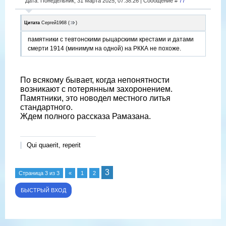
Дата: Понедельник, 31 Марта 2025, 07:38:26 | Сообщение #
77
Цитата
Сергей1968
(
)
памятники с тевтонскими рыцарскими крестами и датами
смерти 1914 (минимум на одной) на РККА не похоже.
По всякому бывает, когда непонятности
возникают с потерянным захоронением.
Памятники, это новодел местного литья
стандартного.
Ждем полного рассказа Рамазана.
Qui quaerit, reperit
3
Страница
3
из
3
«
1
2