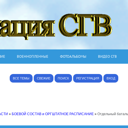
ШИЕ
ВОЕННОПЛЕННЫЕ
ФОТОАЛЬБОМЫ
ВИДЕО СГВ
ВСЕ ТЕМЫ
СВЕЖИЕ
ПОИСК
РЕГИСТРАЦИЯ
ВХОД
АСТИ
»
БОЕВОЙ СОСТАВ и ОРГШТАТНОЕ РАСПИСАНИЕ
»
Отдельный баталь