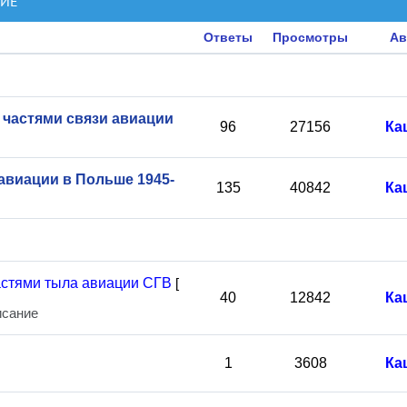
НИЕ
Ответы
Просмотры
Ав
частями связи авиации
96
27156
Ка
виации в Польше 1945-
135
40842
Ка
астями тыла авиации СГВ
[
40
12842
Ка
исание
1
3608
Ка