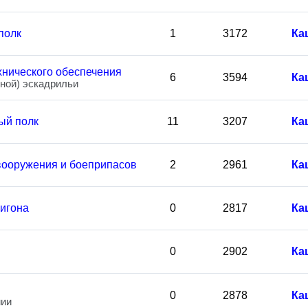
полк
1
3172
Ка
хнического обеспечения
6
3594
Ка
ной) эскадрильи
ый полк
11
3207
Ка
вооружения и боеприпасов
2
2961
Ка
игона
0
2817
Ка
0
2902
Ка
0
2878
Ка
мии