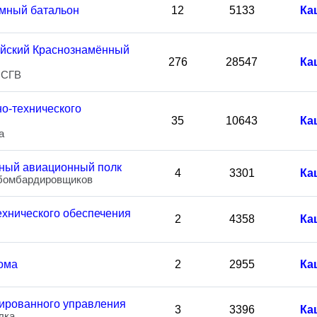
мный батальон
12
5133
Ка
уйский Краснознамённый
276
28547
Ка
 СГВ
о-технического
35
10643
Ка
а
ный авиационный полк
4
3301
Ка
-бомбардировщиков
ехнического обеспечения
2
4358
Ка
ома
2
2955
Ка
ированного управления
3
3396
Ка
лка