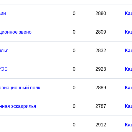
зии
0
2880
Ка
ционное звено
0
2809
Ка
илья
0
2832
Ка
РЭБ
0
2923
Ка
авиационный полк
0
2889
Ка
нная эскадрилья
0
2787
Ка
0
2912
Ка