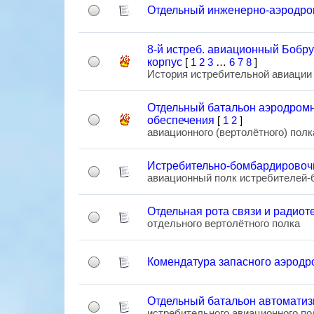
Отдельный инженерно-аэродро
8-й истреб. авиационный Бобр
корпус
[
1
2
3
…
6
7
8
]
История истребительной авиации
Отдельный батальон аэродромн
обеспечения
[
1
2
]
авиационного (вертолётного) полк
Истребительно-бомбардировоч
авиационный полк истребителей
Отдельная рота связи и радиот
отдельного вертолётного полка
Комендатура запасного аэродр
Отдельный батальон автоматиз
истребительного авиационного по