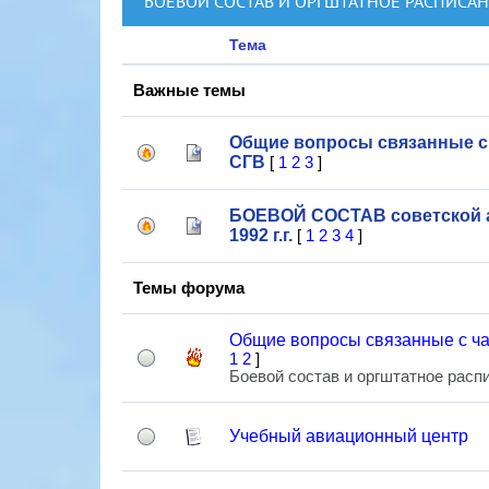
БОЕВОЙ СОСТАВ И ОРГШТАТНОЕ РАСПИСА
Тема
Важные темы
Общие вопросы связанные с 
СГВ
[
1
2
3
]
БОЕВОЙ СОСТАВ советской а
1992 г.г.
[
1
2
3
4
]
Темы форума
Общие вопросы связанные с ч
1
2
]
Боевой состав и оргштатное расп
Учебный авиационный центр