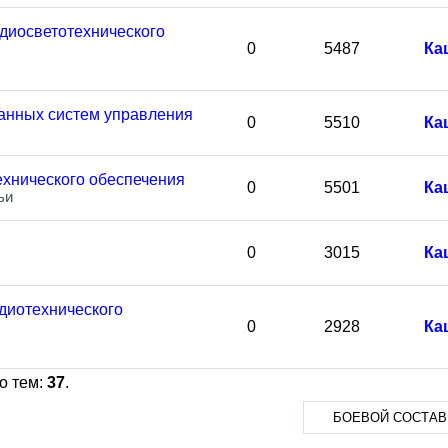
адиосветотехнического
0
5487
Ка
анных систем управления
0
5510
Ка
ехнического обеспечения
0
5501
Ка
ьи
0
3015
Ка
диотехнического
0
2928
Ка
о тем:
37
.